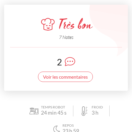
Très bon
7 Notes
2
Voir les commentaires
TEMPS ROBOT
FROID
24
min
45
s
3
h
REPOS
23
h
59