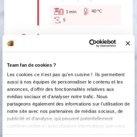
40 °C
1
min
5
2
Ajoutez les jaunes d'oeufs et réglez 1
mn, vitesse 5.
Accessoire(s) :
Team fan de cookies ?
Les cookies ce n'est pas qu'en cuisine ! Ils permettent
5
1
min
aussi à nos équipes de personnaliser le contenu et les
annonces, d'offrir des fonctionnalités relatives aux
3
médias sociaux et d'analyser notre trafic. Nous
Puis faites cuire 15 mn, 80 °C, vitesse
3. Ne mettez pas le verre doseur.
partageons également des informations sur l'utilisation de
notre site avec nos partenaires de médias sociaux, de
Accessoire(s) :
publicité et d'analyse, qui peuvent potentiellement
combiner celles-ci avec d'autres informations que vous
leur avez fournies ou qu'ils ont collectées lors de votre
80 °C