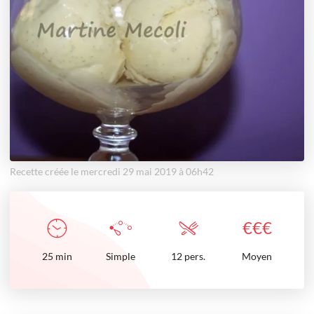
Recette créée le mercredi 29 mai 2019 à 06h42
€
€
€
25
min
Simple
12 pers.
Moyen