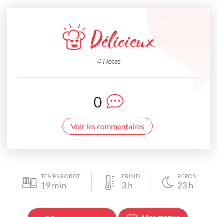
Délicieux
4 Notes
0
Voir les commentaires
TEMPS ROBOT
FROID
REPOS
19
min
3
h
23
h
Mes menus