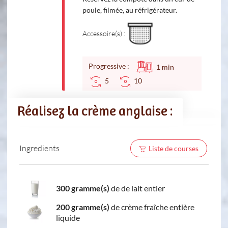
poule, filmée, au réfrigérateur.
Accessoire(s) :
Progressive :
1
min
5
10
Réalisez la crème anglaise :
Ingredients
Liste de courses
300 gramme(s)
de de lait entier
200 gramme(s)
de crème fraîche entière
liquide