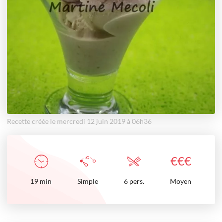
Recette créée le mercredi 12 juin 2019 à 06h36
€
€
€
19
min
Simple
6 pers.
Moyen