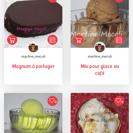
martine_mecoli
martine_mecoli
Magnum à partager
Mix pour glace au
café