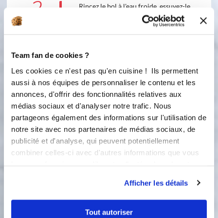
2
Rincez le bol à l'eau froide, essuyez-le.
Clipsez le fouet sur les lames. Mettez
les jaunes d'oeufs et le sucre dans le
bol. Blanchissez-les 4 mn, vitesse 4.
Ne mettez pas le verre doseur.
Team fan de cookies ?
Les cookies ce n'est pas qu'en cuisine ! Ils permettent
Accessoire(s) :
aussi à nos équipes de personnaliser le contenu et les
annonces, d'offrir des fonctionnalités relatives aux
4
4
min
médias sociaux et d'analyser notre trafic. Nous
partageons également des informations sur l'utilisation de
3
notre site avec nos partenaires de médias sociaux, de
Ajoutez le lait en poudre, le glucose,
publicité et d'analyse, qui peuvent potentiellement
les sachets de stabilisateur, le
combiner celles-ci avec d'autres informations que vous
mélange réservé. Mélangez 1 mn,
leur avez fournies ou qu'ils ont collectées lors de votre
vitesse 5.
utilisation de leurs services.
Afficher les détails
Accessoire(s) :
Tout autoriser