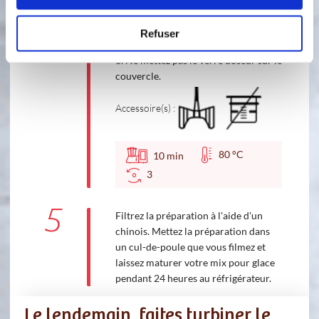
5
1
min
Refuser
4
Puis faites cuire 10 mn, 80 °C, vitesse
3. Ne mettez pas le verre doseur sur le
couvercle.
Accessoire(s) :
80 °C
10
min
3
5
Filtrez la préparation à l'aide d'un
chinois. Mettez la préparation dans
un cul-de-poule que vous filmez et
laissez maturer votre mix pour glace
pendant 24 heures au réfrigérateur.
Le lendemain, faites turbiner le