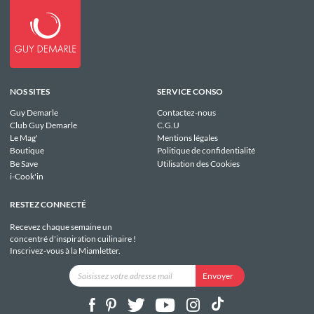
NOS SITES
SERVICE CONSO
Guy Demarle
Contactez-nous
Club Guy Demarle
C.G.U
Le Mag'
Mentions légales
Boutique
Politique de confidentialité
Be Save
Utilisation des Cookies
i-Cook'in
RESTEZ CONNECTÉ
Recevez chaque semaine un
concentré d'inspiration cuilinaire !
Inscrivez-vous à la Miamletter.