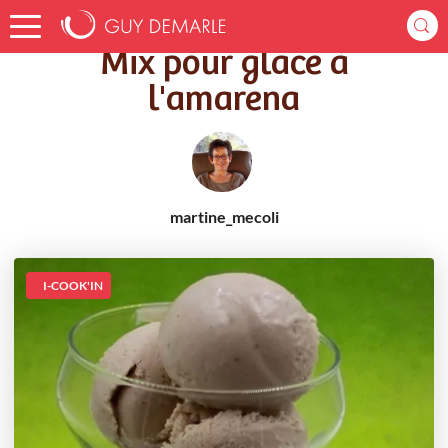
Accueil
Recettes
Mix pour glace à l'amarena
Mix pour glace à
l'amarena
martine_mecoli
I-COOK'IN