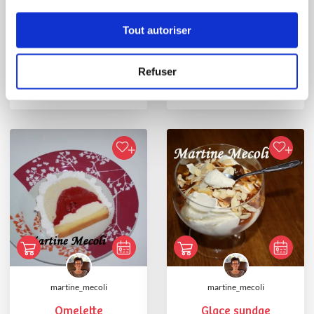
Tout autoriser
martine_mecoli
lilianereu164
Magnum à partager
Glace au foie gras
Refuser
martine_mecoli
martine_mecoli
Omelette
Glace sundae