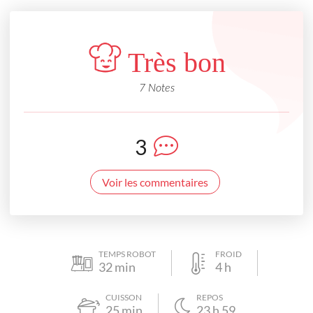
Très bon
7 Notes
3
Voir les commentaires
TEMPS ROBOT
FROID
32
min
4
h
CUISSON
REPOS
25
min
23
h
59