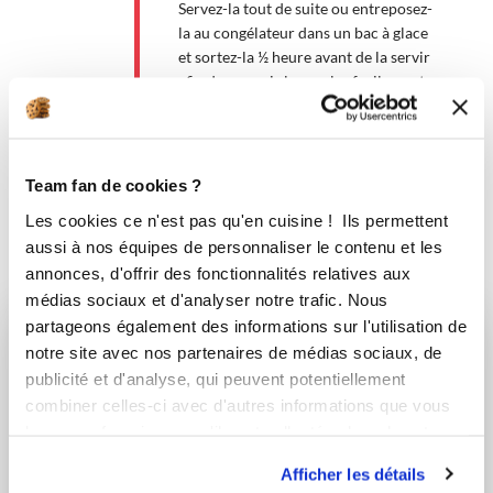
Servez-la tout de suite ou entreposez-
la au congélateur dans un bac à glace
et sortez-la ½ heure avant de la servir
afin de pouvoir la mouler facilement.
Bon appétit !
Team fan de cookies ?
Les cookies ce n'est pas qu'en cuisine ! Ils permettent
aussi à nos équipes de personnaliser le contenu et les
annonces, d'offrir des fonctionnalités relatives aux
Vous aimerez aussi ...
médias sociaux et d'analyser notre trafic. Nous
partageons également des informations sur l'utilisation de
notre site avec nos partenaires de médias sociaux, de
publicité et d'analyse, qui peuvent potentiellement
combiner celles-ci avec d'autres informations que vous
leur avez fournies ou qu'ils ont collectées lors de votre
utilisation de leurs services.
Afficher les détails