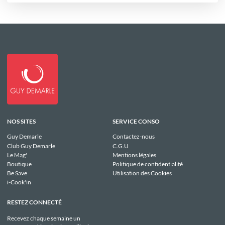
NOS SITES
SERVICE CONSO
Guy Demarle
Contactez-nous
Club Guy Demarle
C.G.U
Le Mag'
Mentions légales
Boutique
Politique de confidentialité
Be Save
Utilisation des Cookies
i-Cook'in
RESTEZ CONNECTÉ
Recevez chaque semaine un