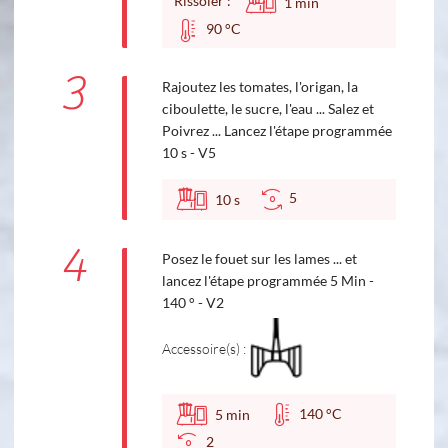
Rissoler :
1
min
90 °C
3
Rajoutez les tomates, l'origan, la
ciboulette, le sucre, l'eau ... Salez et
Poivrez ... Lancez l'étape programmée
10 s - V5
5
10
s
4
Posez le fouet sur les lames ... et
lancez l'étape programmée 5 Min -
140 ° - V2
Accessoire(s) :
140 °C
5
min
2