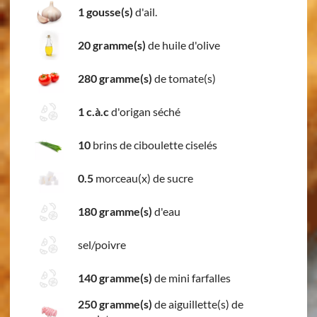
1 gousse(s)
d'ail.
20 gramme(s)
de huile d'olive
280 gramme(s)
de tomate(s)
1 c.à.c
d'origan séché
10
brins de ciboulette ciselés
0.5
morceau(x) de sucre
180 gramme(s)
d'eau
sel/poivre
140 gramme(s)
de mini farfalles
250 gramme(s)
de aiguillette(s) de