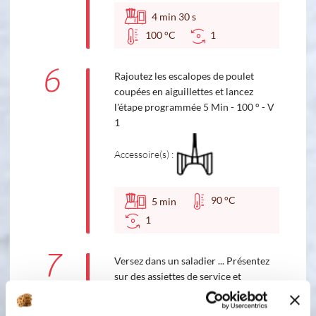
4
min
30
s
100 °C
1
6
Rajoutez les escalopes de poulet
coupées en aiguillettes et lancez
l'étape programmée 5 Min - 100 ° - V
1
Accessoire(s) :
90 °C
5
min
1
7
Versez dans un saladier ... Présentez
sur des assiettes de service et
saupoudrez de parmesan râpé Servir
aussitôt Bonne dégustation