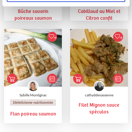
Bûche savarin
Cabillaud au Miel et
poireaux saumon
Citron confit
Sybille Montignac
cathyddevassenne
Diététicienne-nutritionniste
Filet Mignon sauce
spéculos
Flan poireau saumon