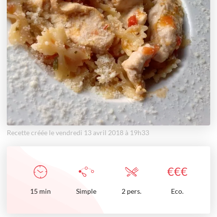
Recette créée le vendredi 13 avril 2018 à 19h33
€
€
€
15
min
Simple
2 pers.
Eco.