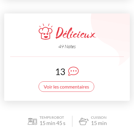
Délicieux
49 Notes
13
Voir les commentaires
TEMPS ROBOT
CUISSON
15
min
45
s
15
min