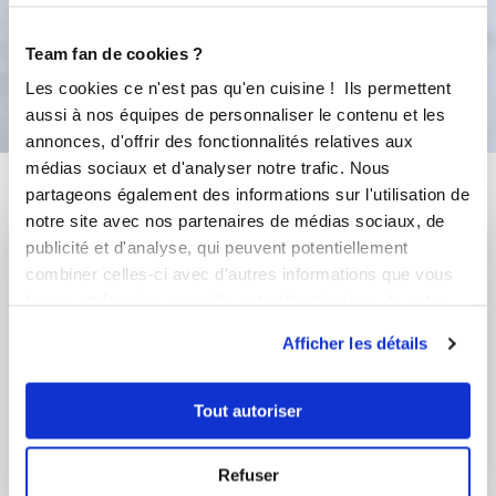
Team fan de cookies ?
Bon appétit !
Les cookies ce n'est pas qu'en cuisine ! Ils permettent
aussi à nos équipes de personnaliser le contenu et les
annonces, d'offrir des fonctionnalités relatives aux
médias sociaux et d'analyser notre trafic. Nous
Vous aimerez aussi ...
partageons également des informations sur l'utilisation de
notre site avec nos partenaires de médias sociaux, de
publicité et d'analyse, qui peuvent potentiellement
combiner celles-ci avec d'autres informations que vous
leur avez fournies ou qu'ils ont collectées lors de votre
utilisation de leurs services.
Afficher les détails
Tout autoriser
Francoise BERNARD
Laurent Girard
Refuser
Conseillère Guy Demarle
Conseiller Guy Demarle