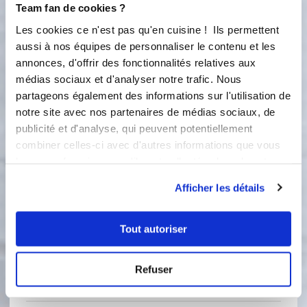
Team fan de cookies ?
2 c.à.s
de crème fraîche ou de
mascarpone (pour encore plus de
Les cookies ce n'est pas qu'en cuisine ! Ils permettent
moelleux ce que j’ai fait)
aussi à nos équipes de personnaliser le contenu et les
annonces, d'offrir des fonctionnalités relatives aux
0.5 c.à.c
curcuma
médias sociaux et d'analyser notre trafic. Nous
partageons également des informations sur l'utilisation de
Fromage masdam
notre site avec nos partenaires de médias sociaux, de
publicité et d'analyse, qui peuvent potentiellement
4
oeuf(s)
combiner celles-ci avec d'autres informations que vous
leur avez fournies ou qu'ils ont collectées lors de votre
utilisation de leurs services.
Afficher les détails
Tout autoriser
Refuser
2 étapes