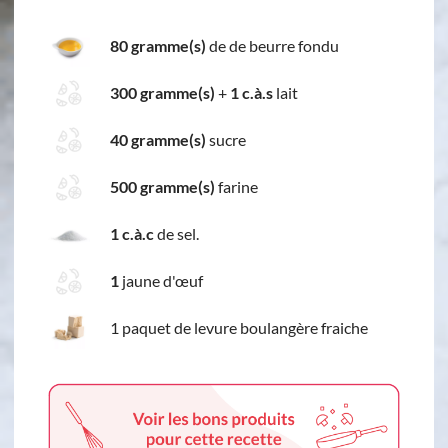
80 gramme(s)
de de beurre fondu
300 gramme(s)
+
1 c.à.s
lait
40 gramme(s)
sucre
500 gramme(s)
farine
1 c.à.c
de sel.
1
jaune d'œuf
1 paquet de levure boulangère fraiche