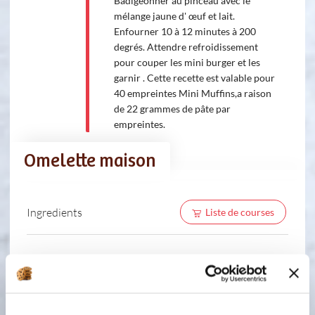
Badigeonner au pinceau avec le
mélange jaune d' œuf et lait.
Enfourner 10 à 12 minutes à 200
degrés. Attendre refroidissement
pour couper les mini burger et les
garnir . Cette recette est valable pour
40 empreintes Mini Muffins,a raison
de 22 grammes de pâte par
empreintes.
Omelette maison
Ingredients
Liste de courses
1 pointe(s) de couteau
de piment
d'Espelette
1 pincée(s)
d'sel