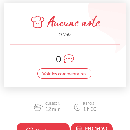
Aucune note
0 Note
0
Voir les commentaires
CUISSON
REPOS
12
min
1
h
30
Mes menus