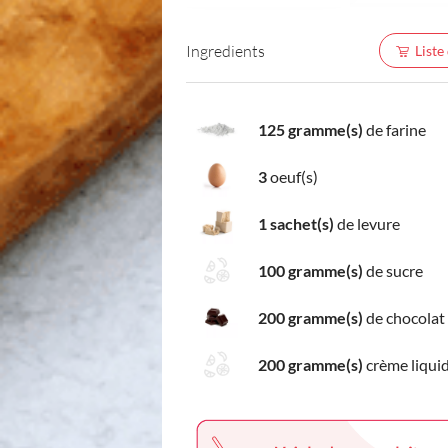
Ingredients
Liste
125 gramme(s)
de farine
3
oeuf(s)
1 sachet(s)
de levure
100 gramme(s)
de sucre
200 gramme(s)
de chocolat 
200 gramme(s)
crème liqui