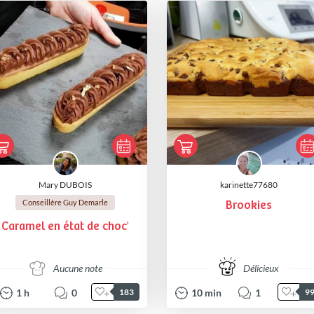
Mary DUBOIS
karinette77680
Conseillère Guy Demarle
Brookies
Caramel en état de choc'
Aucune note
Délicieux
1
h
0
10
min
1
183
9