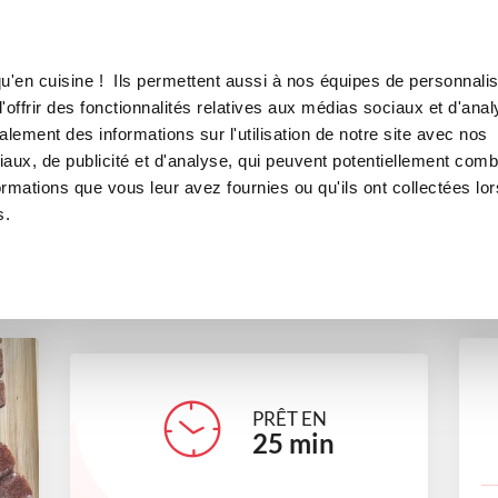
Canofea
Borealia
olat
LE MAG
LA BOUTIQUE
RECETTES
u'en cuisine ! Ils permettent aussi à nos équipes de personnalis
Mini tablettes chocolat
offrir des fonctionnalités relatives aux médias sociaux et d'anal
lement des informations sur l'utilisation de notre site avec nos
desserts
Recettes traditionnelles
aux, de publicité et d'analyse, qui peuvent potentiellement comb
ormations que vous leur avez fournies ou qu'ils ont collectées lor
s.
mag250
PRÊT EN
25
min