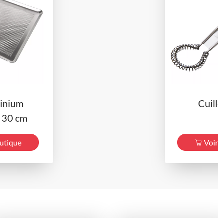
inium
Cuil
x 30 cm
outique
Voir