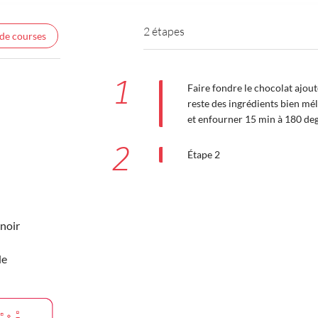
2 étapes
 de courses
1
Faire fondre le chocolat ajou
reste des ingrédients bien mé
et enfourner 15 min à 180 de
2
Étape 2
noir
de