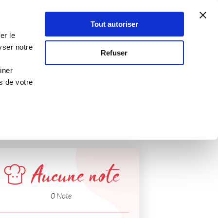
Atelier Culinaire
Le métier
Guy Demarle
Tout autoriser
Se connecter
S'inscrire
er le
yser notre
Refuser
iner
s de votre
Aucune note
0 Note