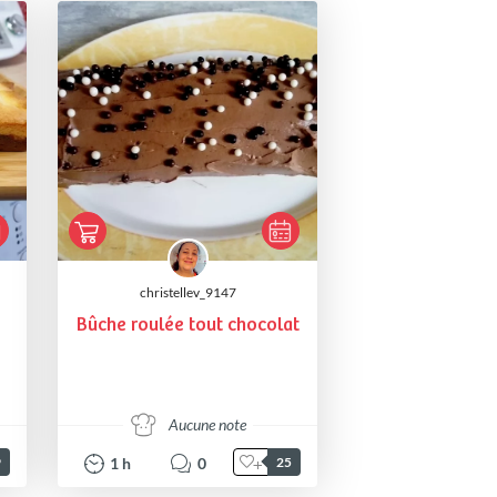
christellev_9147
Bûche roulée tout chocolat
Aucune note
1
h
0
9
25