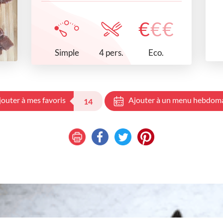
€
€
€
Simple
Eco.
4 pers.
jouter à mes favoris
Ajouter à un menu hebdom
14