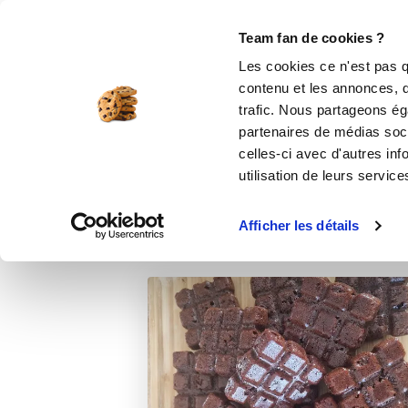
Le Club
i-Cook'in
Be Save
Boutique
Accueil
Recettes
Mini tablettes choc
Team fan de cookies ?
Les cookies ce n'est pas q
contenu et les annonces, d'
trafic. Nous partageons éga
partenaires de médias soci
celles-ci avec d'autres inf
utilisation de leurs service
Afficher les détails