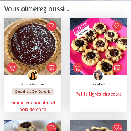
Vous aimerez aussi ...
Sophie Ansquer
laureh68
Conseillère Guy Demarle
Petits tigrés chocolat
Financier chocolat et
noix de coco