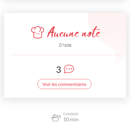
Aucune note
0 Note
3
Voir les commentaires
CUISSON
10
min