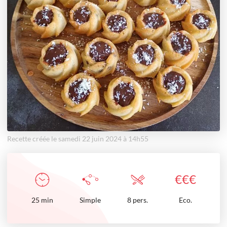
Recette créée le samedi 22 juin 2024 à 14h55
€
€
€
25
min
Simple
8 pers.
Eco.