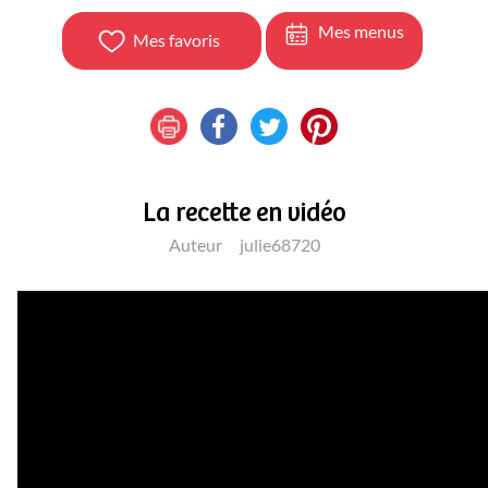
Mes menus
Mes favoris
La recette en vidéo
Auteur
julie68720