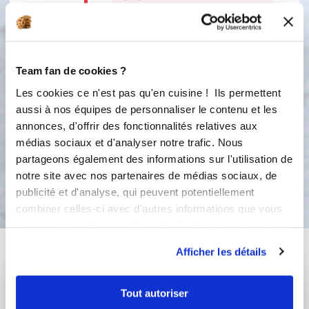
4
Votre pâte est prête. Si besoin,
mélanger de nouveau pour obtenir
une préparation bien lisse. Mettre
Team fan de cookies ?
dans une poêle une portion
Les cookies ce n'est pas qu'en cuisine ! Ils permettent
individuelle (environ 2 louches
aussi à nos équipes de personnaliser le contenu et les
pleines) et cuire dans une poêle
environ 4 minutes de chaque côté.
annonces, d'offrir des fonctionnalités relatives aux
médias sociaux et d'analyser notre trafic. Nous
partageons également des informations sur l'utilisation de
Bon appétit !
notre site avec nos partenaires de médias sociaux, de
publicité et d'analyse, qui peuvent potentiellement
combiner celles-ci avec d'autres informations que vous
leur avez fournies ou qu'ils ont collectées lors de votre
utilisation de leurs services.
Vous aimerez aussi ...
Afficher les détails
Tout autoriser