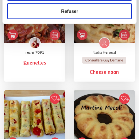
Refuser
rechj_7091
Nadia Heroual
Conseillère Guy Demarle
Quenelles
Cheese naan