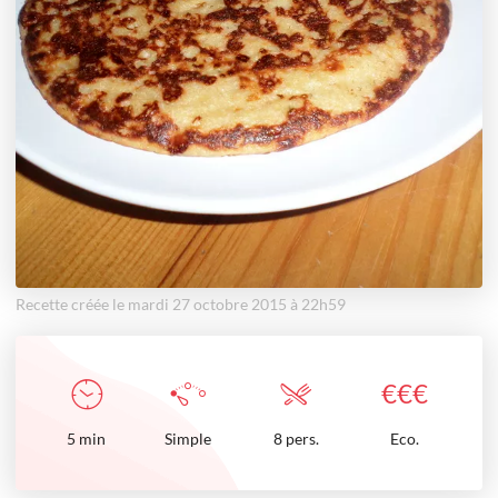
Recette créée le mardi 27 octobre 2015 à 22h59
€
€
€
5
min
Simple
8 pers.
Eco.