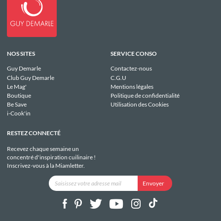
NOS SITES
SERVICE CONSO
Guy Demarle
Contactez-nous
Club Guy Demarle
C.G.U
Le Mag'
Mentions légales
Boutique
Politique de confidentialité
Be Save
Utilisation des Cookies
i-Cook'in
RESTEZ CONNECTÉ
Recevez chaque semaine un
concentré d'inspiration cuilinaire !
Inscrivez-vous à la Miamletter.