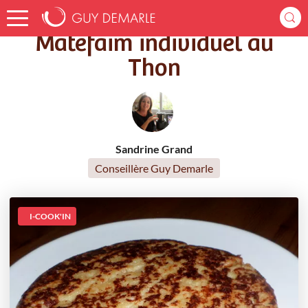
Accueil
Recettes
Matefaim individuel au Thon
Matefaim individuel au
Thon
Sandrine Grand
Conseillère Guy Demarle
I-COOK'IN