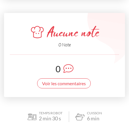
Aucune note
0 Note
0
Voir les commentaires
TEMPS ROBOT
CUISSON
2
min
30
s
6
min