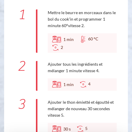
1
Mettre le beurre en morceaux dans le
bol du cook'in et programmer 1
minute 60°vitesse 2.
60 °C
1
min
2
2
Ajouter tous les ingrédients et
mélanger 1 minute vitesse 4.
4
1
min
3
Ajouter le thon émietté et égoutté et
mélanger de nouveau 30 secondes
vitesse 5.
5
30
s