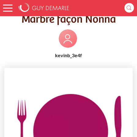
Accueil
Recettes
Marbré façon Nonna
Marbré façon Nonna
kevinb_3e4f