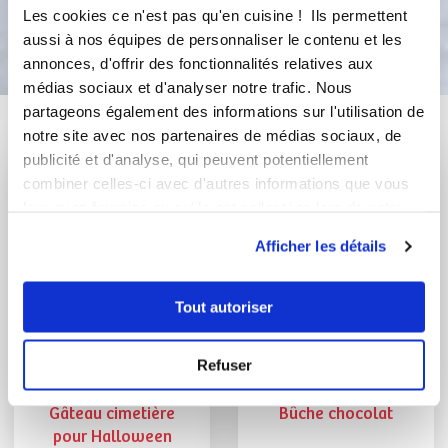
Les cookies ce n'est pas qu'en cuisine ! Ils permettent
Bon appétit !
aussi à nos équipes de personnaliser le contenu et les
annonces, d'offrir des fonctionnalités relatives aux
médias sociaux et d'analyser notre trafic. Nous
partageons également des informations sur l'utilisation de
Vous aimerez aussi ...
notre site avec nos partenaires de médias sociaux, de
publicité et d'analyse, qui peuvent potentiellement
combiner celles-ci avec d'autres informations que vous
leur avez fournies ou qu'ils ont collectées lors de votre
utilisation de leurs services.
Afficher les détails
Tout autoriser
Refuser
photographeencuisine
indomel
Gâteau cimetière
Bûche chocolat
pour Halloween