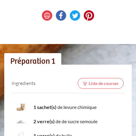
Préparation 1
Ingredients
Liste de courses
1 sachet(s)
de levure chimique
2 verre(s)
de de sucre semoule
1 verre(s)
de huile.