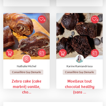
Nathalie Michel
Karine Ramiandrisoa
Conseillère Guy Demarle
Conseillère Guy Demarle
Zebra cake (cake
Moelleux tout
marbré) vanille,
chocolat healthy
cho...
(sans ...