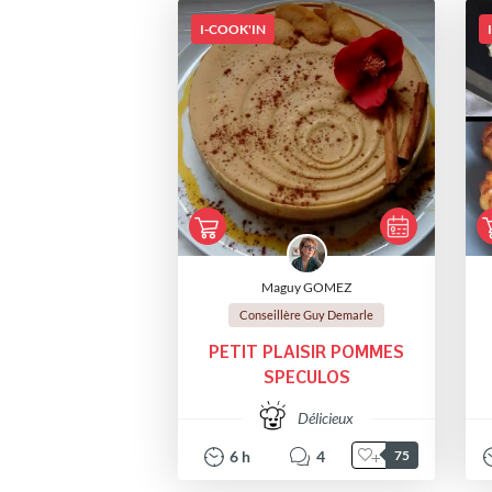
I-COOK'IN
Maguy GOMEZ
Conseillère Guy Demarle
PETIT PLAISIR POMMES
SPECULOS
Délicieux
6
h
4
75