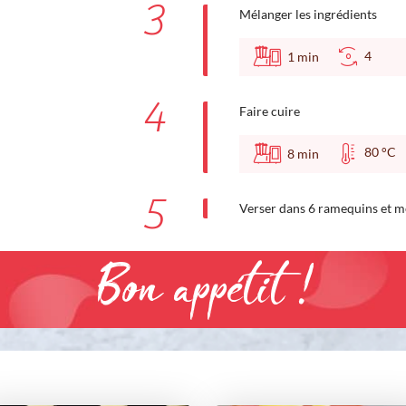
3
Mélanger les ingrédients
4
1
min
4
Faire cuire
80 °
8
min
5
Verser dans 6 ramequins et me
Bon appétit !