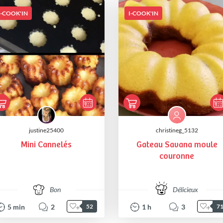
I-COOK'IN
I-COOK'IN
justine25400
christineg_5132
Mini Cannelés
Gateau Savana moule
couronne
Bon
Délicieux
5
min
2
1
h
3
52
7