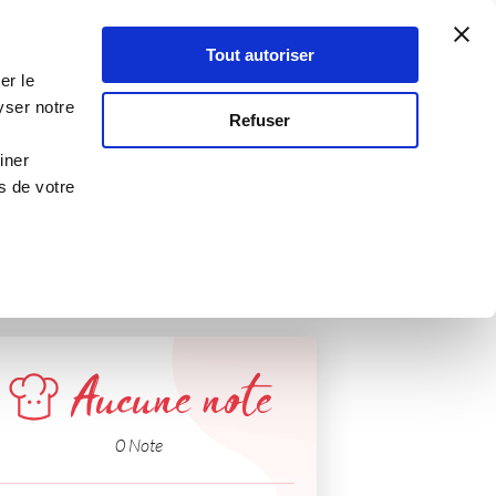
Atelier Culinaire
Le métier
Guy Demarle
Tout autoriser
Se connecter
S'inscrire
er le
yser notre
Refuser
iner
s de votre
Aucune note
0 Note