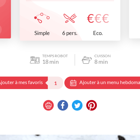
€
€
€
Simple
Eco.
6 pers.
TEMPS ROBOT
CUISSON
18
min
8
min
jouter à mes favoris
Ajouter à un menu hebdoma
1