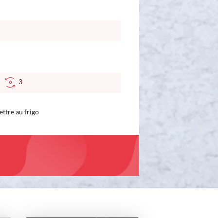
C
3
ttre au frigo