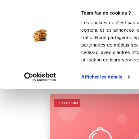
Le Club
i-Cook'in
Be Save
Boutique
Accueil
Recettes
Ma crème au chocol
Team fan de cookies ?
Les cookies ce n'est pas q
contenu et les annonces, d'
trafic. Nous partageons éga
partenaires de médias soci
celles-ci avec d'autres inf
utilisation de leurs service
Afficher les détails
I-COOK'IN