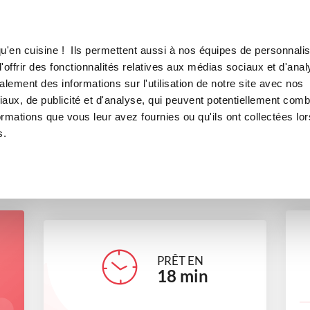
Canofea
Borealia
at
LE MAG
LA BOUTIQUE
RECETTES
u'en cuisine ! Ils permettent aussi à nos équipes de personnalis
Ma crème au chocolat
offrir des fonctionnalités relatives aux médias sociaux et d'anal
lement des informations sur l'utilisation de notre site avec nos
desserts
aux, de publicité et d'analyse, qui peuvent potentiellement comb
ormations que vous leur avez fournies ou qu'ils ont collectées lor
s.
baychou
PRÊT EN
18
min