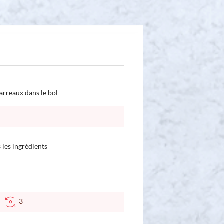
arreaux dans le bol
 les ingrédients
C
3