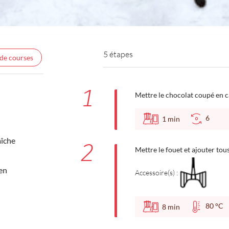
5 étapes
 de courses
1
Mettre le chocolat coupé en c
6
1
min
aîche
2
Mettre le fouet et ajouter tous
en
Accessoire(s) :
80 °
8
min