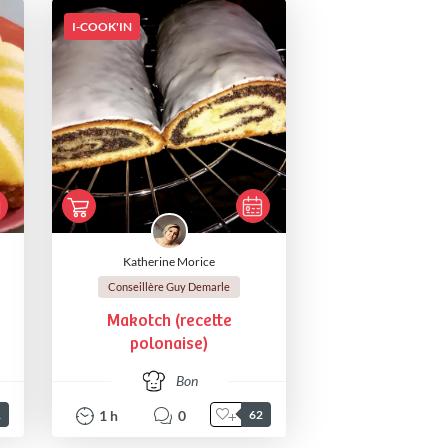
I-COOK'IN
Katherine Morice
Conseillère Guy Demarle
Makotch (recette
polonaise)
Bon
1
h
0
1
62