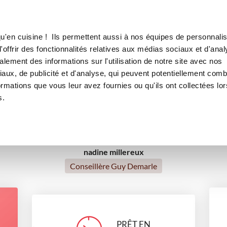
Canofea
Borealia
é maison
LE MAG
LA BOUTIQUE
RECETTES
u'en cuisine ! Ils permettent aussi à nos équipes de personnalis
Lait concentré sucré maison
offrir des fonctionnalités relatives aux médias sociaux et d'anal
lement des informations sur l'utilisation de notre site avec nos
serts
glaces
Petit déjeuner
Tea time
Petits gou
aux, de publicité et d'analyse, qui peuvent potentiellement comb
ormations que vous leur avez fournies ou qu'ils ont collectées lor
Recettes traditionnelles
s.
nadine millereux
Conseillère Guy Demarle
PRÊT EN