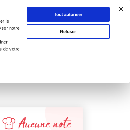
Atelier Culinaire
Le métier
Guy Demarle
Tout autoriser
Se connecter
S'inscrire
er le
yser notre
Refuser
rmands
iner
s de votre
Aucune note