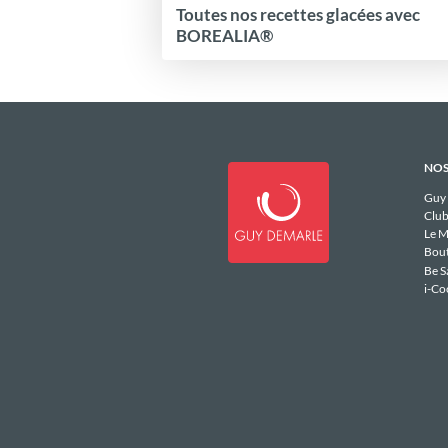
Toutes nos recettes glacées avec
BOREALIA®
NOS
Guy
Club
Le M
Bou
Be S
i-Co