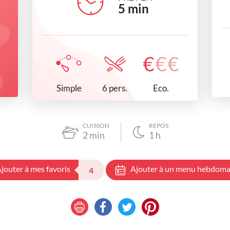
5
min
€
€
€
Simple
Eco.
6 pers.
CUISSON
REPOS
2
min
1
h
jouter à mes favoris
Ajouter à un menu hebdoma
4