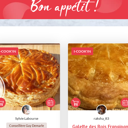
Bon appétit !
I-COOK'IN
I-COOK'IN
Sylvie Labourse
raksha_83
Conseillère Guy Demarle
Galette des Rois Frangipa