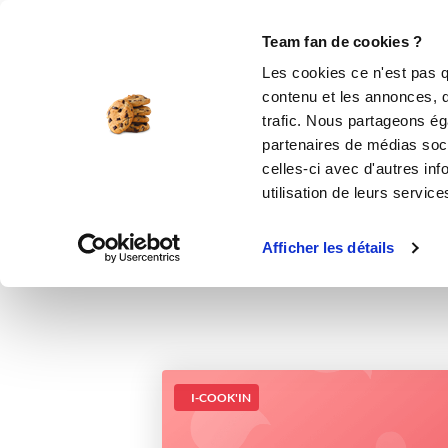
Le Club
i-Cook'in
Be Save
Boutique
Accueil
Recettes
Lait concentré sucr
Team fan de cookies ?
Les cookies ce n'est pas q
contenu et les annonces, d'
trafic. Nous partageons éga
des
partenaires de médias soci
celles-ci avec d'autres inf
utilisation de leurs service
Afficher les détails
I-COOK'IN