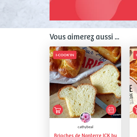
Vous aimerez aussi ...
I-COOK'IN
cathybeal
Brioches de Nanterre ICK by