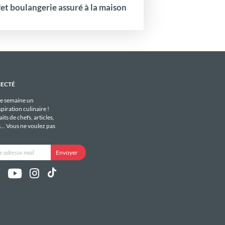
fet boulangerie assuré à la maison
NECTÉ
e semaine un
piration culinaire !
its de chefs, articles,
s... Vous ne voulez pas