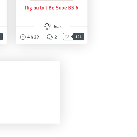
Riz au lait Be Save BS 6
Bon
4
h
29
2
4
121