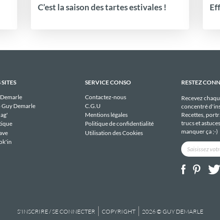
C’est la saison des tartes estivales !
Ef
 SITES
SERVICE CONSO
RESTEZ CON
 Demarle
Contactez-nous
Recevez chaqu
 Guy Demarle
C.G.U
concentré d'ins
Recettes, portra
ag'
Mentions légales
trucs et astuce
tique
Politique de confidentialité
manquer ça ;-)
ave
Utilisation des Cookies
ok'in
S'INSCRIRE / SE CONNECTER
COPYRIGHT
2026 © GUY DEMARLE