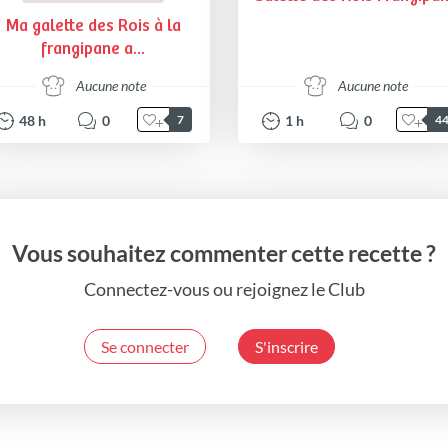
Ma galette des Rois à la
frangipane a...
Aucune note
Aucune note
48
h
0
1
h
0
7
4
Vous souhaitez commenter cette recette ?
Connectez-vous ou rejoignez le Club
Se connecter
S'inscrire