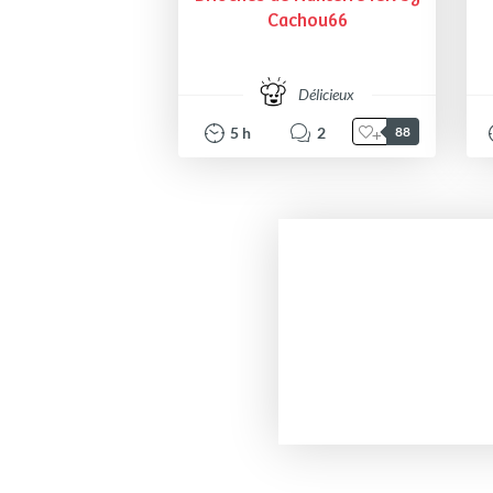
Cachou66
Délicieux
5
h
2
88