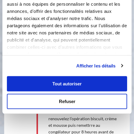
solide). Mettre au congélateur pour 6
aussi à nos équipes de personnaliser le contenu et les
heures.
annonces, d'offrir des fonctionnalités relatives aux
médias sociaux et d'analyser notre trafic. Nous
3
Préparez le sirop Mettre à chauffer
partageons également des informations sur l'utilisation de
au bouillon les 50 grammes d'eau et
notre site avec nos partenaires de médias sociaux, de
les 50 grammes de sucre , puis
publicité et d'analyse, qui peuvent potentiellement
incorporez le Rhum. Pour la mousse
combiner celles-ci avec d'autres informations que vous
Montez la crème en chantilly et
leur avez fournies ou qu'ils ont collectées lors de votre
mettre à fondre le chocolat au bain
utilisation de leurs services.
marie. Incorporez la crème au
Afficher les détails
chocolat en 2 X.
4
Tout autoriser
Dans le rectangle familial, déposez le
premier biscuit, imbibez de sirop au
rhum, mettre une première couche de
Refuser
crème congelée sur le biscuit, une
couche de mousse au chocolat et
renouvelez l’opération biscuit, crème
et mousse puis remettrre au
congélateur pour 8 heures avant de