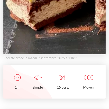
Recette créée le mardi 9 septembre 2025 à 14h11
€
€
€
1
h
Simple
15 pers.
Moyen