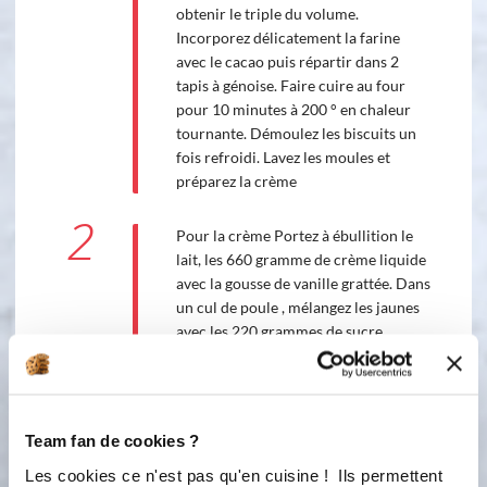
obtenir le triple du volume.
Incorporez délicatement la farine
avec le cacao puis répartir dans 2
tapis à génoise. Faire cuire au four
pour 10 minutes à 200 ° en chaleur
tournante. Démoulez les biscuits un
fois refroidi. Lavez les moules et
préparez la crème
2
Pour la crème Portez à ébullition le
lait, les 660 gramme de crème liquide
avec la gousse de vanille grattée. Dans
un cul de poule , mélangez les jaunes
avec les 220 grammes de sucre,
versez le lait par dessus, bien
mélangez. Posez les 2 tapis à génoise
sur plaque perforée et posez le sur la
grille du four. Verser la crème et
Team fan de cookies ?
mettre à cuire 1 heures à 100°
Les cookies ce n'est pas qu'en cuisine ! Ils permettent
Vérifier la cuisson (elle doit être