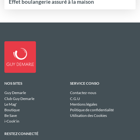
Effet boulangerie assuré à la maison
NOS SITES
SERVICE CONSO
Guy Demarle
Contactez-nous
Club Guy Demarle
C.G.U
Le Mag'
Mentions légales
Boutique
Politique de confidentialité
Be Save
Utilisation des Cookies
i-Cook'in
RESTEZ CONNECTÉ