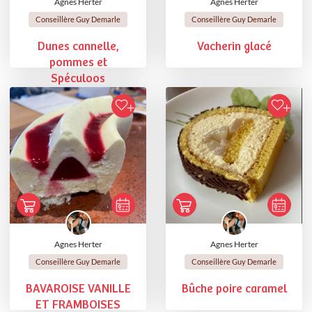
Agnes Herter
Agnes Herter
Conseillère Guy Demarle
Conseillère Guy Demarle
Dunes cannelle,
Vacherin glacé
pommes et
Spéculoos
Agnes Herter
Agnes Herter
Conseillère Guy Demarle
Conseillère Guy Demarle
BAVAROISE VANILLE
Bûche poire caramel
ET FRAMBOISES