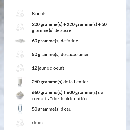
8
oeufs
200 gramme(s)
+
220 gramme(s)
+
50
gramme(s)
de sucre
60 gramme(s)
de farine
50 gramme(s)
de cacao amer
12
jaune d'oeufs
260 gramme(s)
de lait entier
660 gramme(s)
+
600 gramme(s)
de
crème fraîche liquide entière
50 gramme(s)
d'eau
rhum