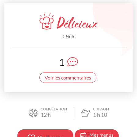
Délicieux
1 Note
1
Voir les commentaires
CONGÉLATION
CUISSON
12
h
1
h
10
Mes menus