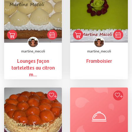
martine_mecoli
martine_mecoli
Lounges façon
Framboisier
tartelettes au citron
m...