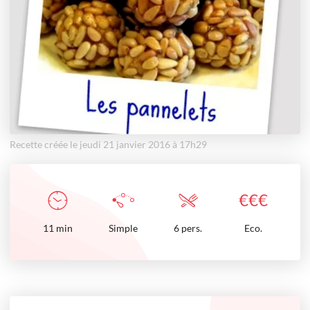
Recette créée le jeudi 21 janvier 2016 à 17h29
€
€
€
11
min
Simple
6 pers.
Eco.