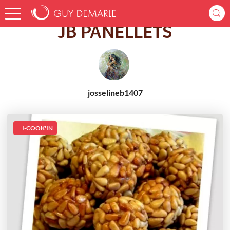
Accueil
Recettes
JB PANELLETS
JB PANELLETS
josselineb1407
I-COOK'IN