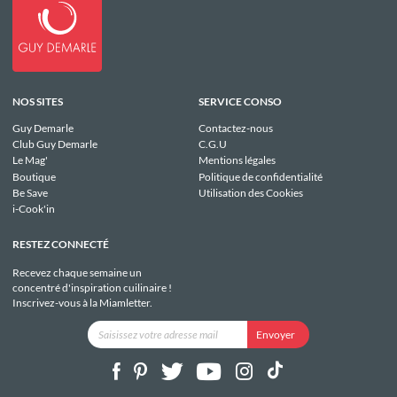
NOS SITES
SERVICE CONSO
Guy Demarle
Contactez-nous
Club Guy Demarle
C.G.U
Le Mag'
Mentions légales
Boutique
Politique de confidentialité
Be Save
Utilisation des Cookies
i-Cook'in
RESTEZ CONNECTÉ
Recevez chaque semaine un
concentré d'inspiration cuilinaire !
Inscrivez-vous à la Miamletter.