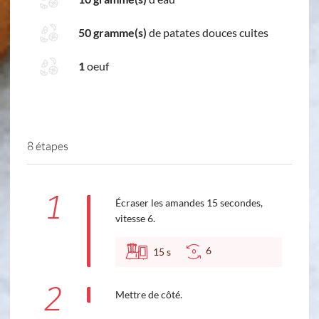
50 gramme(s)
de patates douces cuites
1
oeuf
8 étapes
1
Écraser les amandes 15 secondes,
vitesse 6.
6
15
s
2
Mettre de côté.