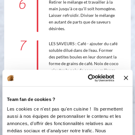
6
Retirer le mélange et travailler à la
main jusqu'à ce qu'il soit homogène.
Laisser refroidir. Diviser le mélange
en autant de parts que de saveurs
désirées.
7
LES SAVEURS : Café - ajouter du café
soluble dilué dans de l'eau. Former
des petites boules en leur donnant la
forme de grains de café. Noix de coco
- ajouter la noix de coco au mélange
et la travailler jusqu'à ce qu'il soit
homogène. Donner une forme de
pyramide. Pignons - faire des boules
avec le mélange et les passer dans du
Team fan de cookies ?
blanc d'œuf. Coller les pignons et
Les cookies ce n'est pas qu'en cuisine ! Ils permettent
badigeonner avec un oeuf battu.
aussi à nos équipes de personnaliser le contenu et les
Coing - étirer la pâte, recouvrir de
annonces, d'offrir des fonctionnalités relatives aux
coing et rouler en formant un long
chichi. Couper en morceaux et
médias sociaux et d'analyser notre trafic. Nous