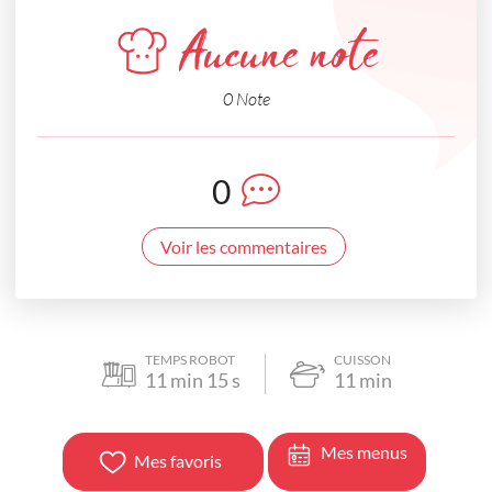
Aucune note
0 Note
0
Voir les commentaires
TEMPS ROBOT
CUISSON
11
min
15
s
11
min
Mes menus
Mes favoris