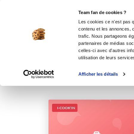
Le Club
i-Cook'in
Be Save
Boutique
Accueil
Recettes
Crêpes sucrées
Team fan de cookies ?
Les cookies ce n'est pas q
contenu et les annonces, d'
trafic. Nous partageons éga
partenaires de médias soci
celles-ci avec d'autres inf
utilisation de leurs service
Afficher les détails
I-COOK'IN