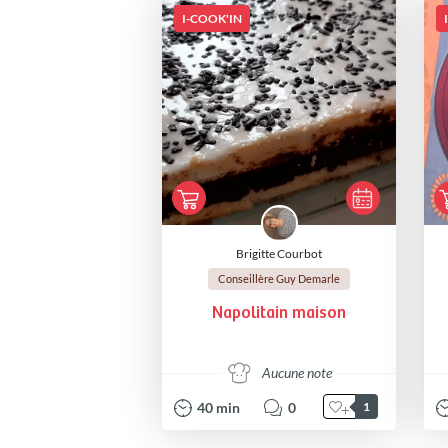
I-COOK'IN
Brigitte Courbot
Conseillère Guy Demarle
Napolitain maison
Aucune note
40
min
0
1