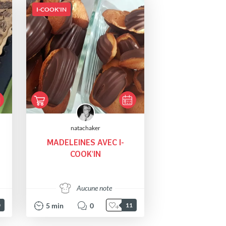
I-COOK'IN
natachaker
MADELEINES AVEC I-
COOK'IN
Aucune note
5
min
0
0
11