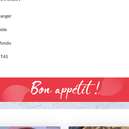
ranger
uide
 fondu
 T45
Bon appétit !