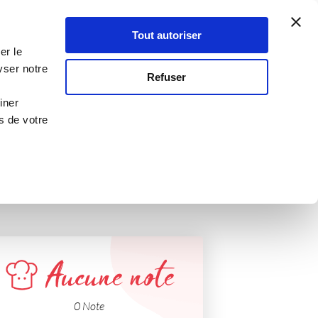
Atelier Culinaire
Le métier
Guy Demarle
Tout autoriser
Se connecter
S'inscrire
er le
yser notre
Refuser
iner
s de votre
Aucune note
0 Note