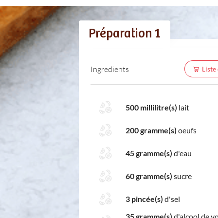
Préparation 1
Ingredients
Liste
500 millilitre(s)
lait
200 gramme(s)
oeufs
45 gramme(s)
d'eau
60 gramme(s)
sucre
3 pincée(s)
d'sel
35 gramme(s)
d'alcool de vo