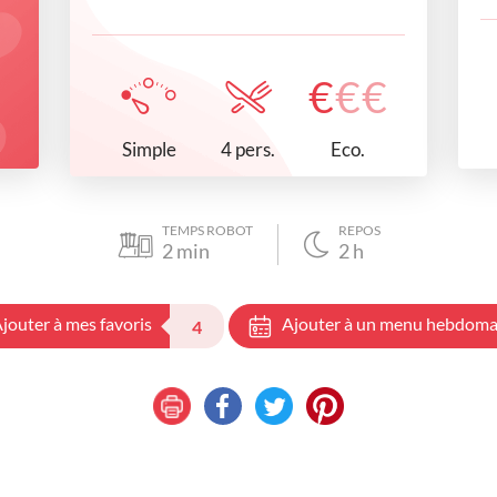
€
€
€
Simple
Eco.
4 pers.
TEMPS ROBOT
REPOS
2
min
2
h
jouter à mes favoris
Ajouter à un menu hebdoma
4