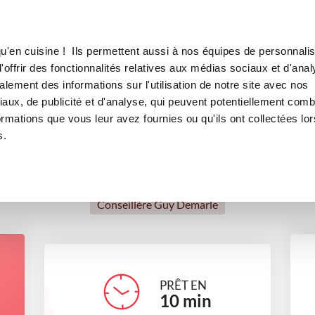
Canofea
Borealia
LE MAG
LA BOUTIQUE
RECETTES
u'en cuisine ! Ils permettent aussi à nos équipes de personnalis
Crêpes sucrées
offrir des fonctionnalités relatives aux médias sociaux et d'anal
lement des informations sur l'utilisation de notre site avec nos
desserts
aux, de publicité et d'analyse, qui peuvent potentiellement comb
ormations que vous leur avez fournies ou qu'ils ont collectées lor
s.
Joanne Bravo
Conseillère Guy Demarle
PRÊT EN
10
min