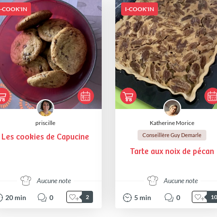
I-COOK'IN
I-COOK'IN
priscille
Katherine Morice
Conseillère Guy Demarle
Les cookies de Capucine
Tarte aux noix de pécan
Aucune note
Aucune note
20
min
0
5
min
0
2
1