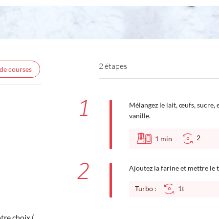
2 étapes
 de courses
1
Mélangez le lait, œufs, sucre, e
vanille.
2
1
min
2
Ajoutez la farine et mettre le
Turbo :
1t
tre choix (