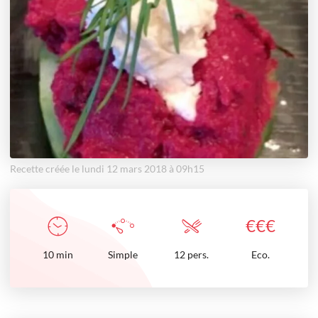
Recette créée le lundi 12 mars 2018 à 09h15
€
€
€
10
min
Simple
12 pers.
Eco.