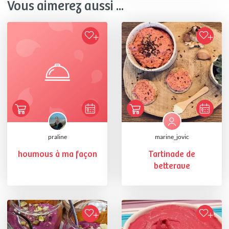
Vous aimerez aussi ...
praline
marine_jovic
houmous à ma façon
Tartinade de
betterave