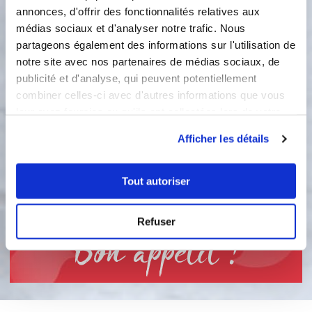
annonces, d'offrir des fonctionnalités relatives aux
7
1
min
médias sociaux et d'analyser notre trafic. Nous
partageons également des informations sur l'utilisation de
3
Réserver au frais après mise sous vide
notre site avec nos partenaires de médias sociaux, de
à l'aide du Be Save. Au moment de
publicité et d'analyse, qui peuvent potentiellement
servir, ajouter l’aneth et la menthe
combiner celles-ci avec d'autres informations que vous
finement ciselées (ou la coriandre et
leur avez fournies ou qu'ils ont collectées lors de votre
le persil), un filet d'huile de sésame,
utilisation de leurs services.
quelques pois chiches et pignons
Afficher les détails
pour décorer. Suggestion : Les servir
en toast sur des rondelles de
concombre (comme sur la photo)
Tout autoriser
avec un petit morceau de féta.
Refuser
Bon appétit !