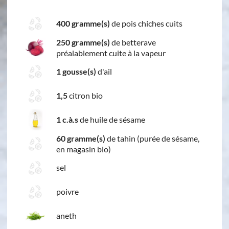
400 gramme(s)
de pois chiches cuits
250 gramme(s)
de betterave
préalablement cuite à la vapeur
1 gousse(s)
d'ail
1,5
citron bio
1 c.à.s
de huile de sésame
60 gramme(s)
de tahin (purée de sésame,
en magasin bio)
sel
poivre
aneth