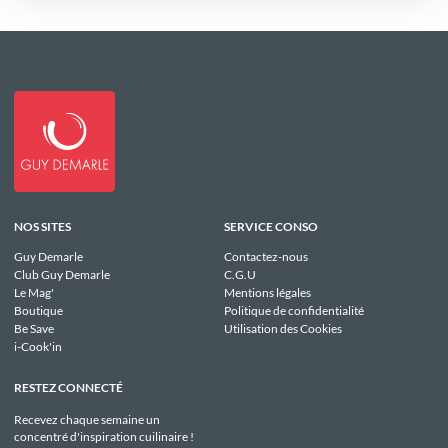
NOS SITES
SERVICE CONSO
Guy Demarle
Contactez-nous
Club Guy Demarle
C.G.U
Le Mag'
Mentions légales
Boutique
Politique de confidentialité
Be Save
Utilisation des Cookies
i-Cook'in
RESTEZ CONNECTÉ
Recevez chaque semaine un
concentré d'inspiration cuilinaire !