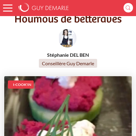
Accueil
Recettes
Houmous de betteraves
Houmous de betteraves
Stéphanie DEL BEN
Conseillère Guy Demarle
I-COOK'IN