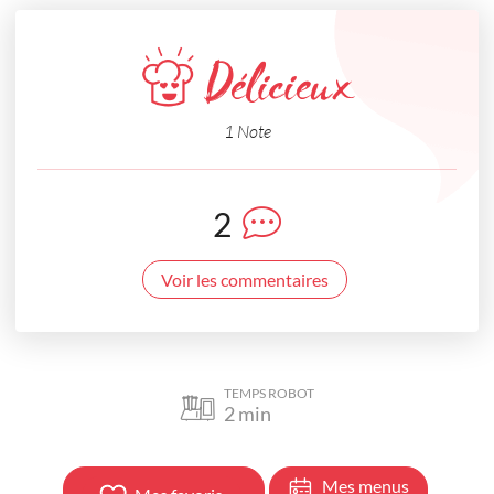
Délicieux
1 Note
2
Voir les commentaires
TEMPS ROBOT
2
min
Mes menus