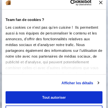
12
olives noires dénoyautées
Team fan de cookies ?
Les cookies ce n'est pas qu'en cuisine ! Ils permettent
1
blanc d'oeuf
aussi à nos équipes de personnaliser le contenu et les
annonces, d'offrir des fonctionnalités relatives aux
6 saucisses de strasbourg (type knacki)
médias sociaux et d'analyser notre trafic. Nous
mayonnaise
partageons également des informations sur l'utilisation de
notre site avec nos partenaires de médias sociaux, de
ketchup
publicité et d'analyse, qui peuvent potentiellement
combiner celles-ci avec d'autres informations que vous
salade verte
leur avez fournies ou qu'ils ont collectées lors de votre
utilisation de leurs services.
Afficher les détails
fromage râpé
Tout autoriser