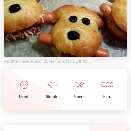
Recette créée le jeudi 25 février 2016 à 14h41
€
€
€
15
min
Simple
6 pers.
Eco.