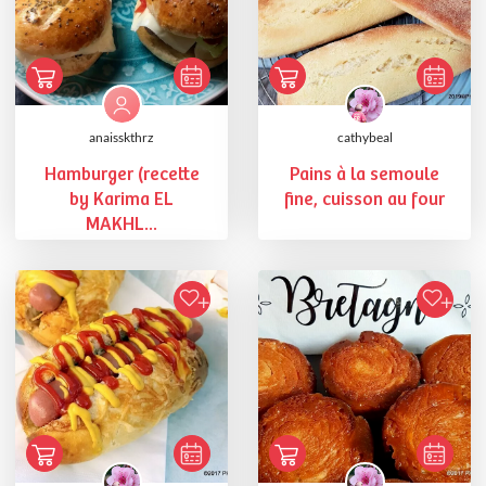
anaisskthrz
cathybeal
Hamburger (recette
Pains à la semoule
by Karima EL
fine, cuisson au four
MAKHL...