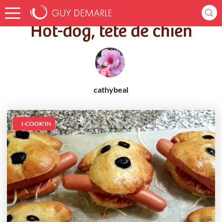
Accueil
Recettes
Hot-dog, tête de chien
Hot-dog, tête de chien
cathybeal
I-COOK'IN