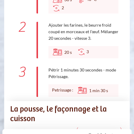
2
2
Ajouter les farines, le beurre froid
coupé en morceaux et l’œuf. Mélanger
20 secondes - vitesse 3.
3
20
s
3
Pétrir 1 minutes 30 secondes - mode
Pétrissage.
Petrissage :
1
min
30
s
La pousse, le façonnage et la
cuisson
Ingredients
Liste de courses