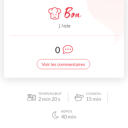
Bon
1 Note
0
Voir les commentaires
TEMPS ROBOT
CUISSON
2
min
20
s
15
min
REPOS
40
min