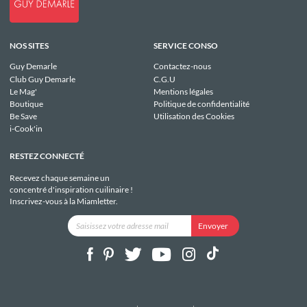
NOS SITES
SERVICE CONSO
Guy Demarle
Contactez-nous
Club Guy Demarle
C.G.U
Le Mag'
Mentions légales
Boutique
Politique de confidentialité
Be Save
Utilisation des Cookies
i-Cook'in
RESTEZ CONNECTÉ
Recevez chaque semaine un
concentré d'inspiration cuilinaire !
Inscrivez-vous à la Miamletter.