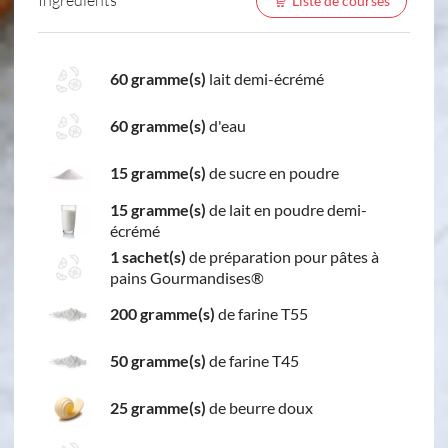
Liste de courses
60 gramme(s)
lait demi-écrémé
60 gramme(s)
d'eau
15 gramme(s)
de sucre en poudre
15 gramme(s)
de lait en poudre demi-
écrémé
1 sachet(s)
de préparation pour pâtes à
pains Gourmandises®
200 gramme(s)
de farine T55
50 gramme(s)
de farine T45
25 gramme(s)
de beurre doux