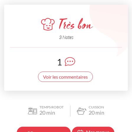
Très bon
3 Notes
1
Voir les commentaires
TEMPS ROBOT
CUISSON
20
min
20
min
Mes menus