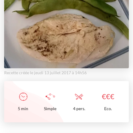
Recette créée le jeudi 13 juillet 2017 à 14h56
€
€
€
5
min
Simple
4 pers.
Eco.