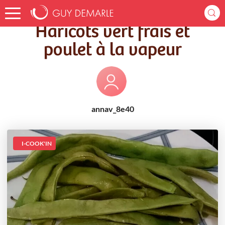
Accueil
Recettes
Haricots vert frais et poulet à la vapeur
Haricots vert frais et
poulet à la vapeur
annav_8e40
I-COOK'IN