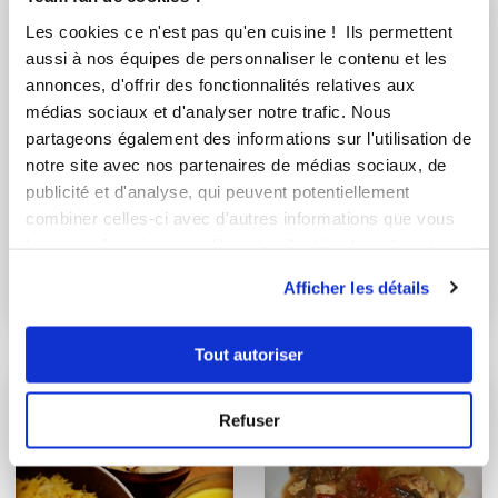
Les cookies ce n'est pas qu'en cuisine ! Ils permettent
aussi à nos équipes de personnaliser le contenu et les
annonces, d'offrir des fonctionnalités relatives aux
médias sociaux et d'analyser notre trafic. Nous
partageons également des informations sur l'utilisation de
notre site avec nos partenaires de médias sociaux, de
publicité et d'analyse, qui peuvent potentiellement
combiner celles-ci avec d'autres informations que vous
micheletmarielaure
annav_8e40
leur avez fournies ou qu'ils ont collectées lors de votre
Cuisse de poulet
Saumon, courgette à
utilisation de leurs services.
Afficher les détails
sauce moutarde et
la vapeur et son ...
curry
Tout autoriser
Refuser