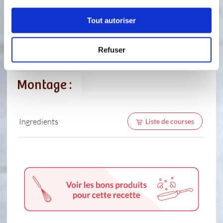
d'une spatule.
Tout autoriser
4
Pendant la cuisson de la sauce
béchamel, ouvrez les boîte de thon,
égouttez leur contenu dans une
Refuser
passoire.
Montage :
Ingredients
Liste de courses