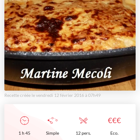
Recette créée le vendredi 12 février 2016 à 07h49
€
€
€
1
h
45
Simple
12 pers.
Eco.