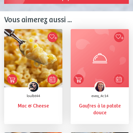
Vous aimerez aussi ...
loulbt44
eveq_4c14
Mac & Cheese
Gaufres à la patate
douce