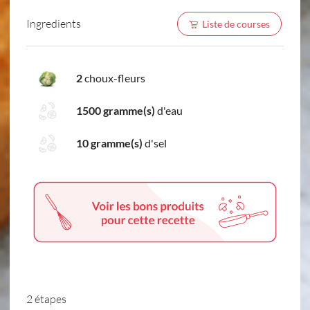
Ingredients
Liste de courses
2
choux-fleurs
1500 gramme(s)
d'eau
10 gramme(s)
d'sel
2 étapes