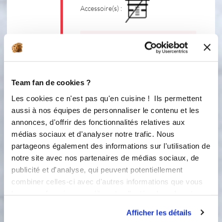
Accessoire(s) :
80 °C
3
min
3
2
Team fan de cookies ?
Mettez le fouet en place. Ajoutez le
lait, le sel, le poivre et la muscade.
Les cookies ce n'est pas qu'en cuisine ! Ils permettent
Faites cuire 12 mn, 110 °C vitesse 3.
aussi à nos équipes de personnaliser le contenu et les
annonces, d'offrir des fonctionnalités relatives aux
Accessoire(s) :
médias sociaux et d'analyser notre trafic. Nous
partageons également des informations sur l'utilisation de
notre site avec nos partenaires de médias sociaux, de
110 °C
12
min
publicité et d'analyse, qui peuvent potentiellement
3
combiner celles-ci avec d'autres informations que vous
leur avez fournies ou qu'ils ont collectées lors de votre
3
Ajoutez la béchamel au contenu du
utilisation de leurs services.
Afficher les détails
cul-de-poule et mélangez à l'aide