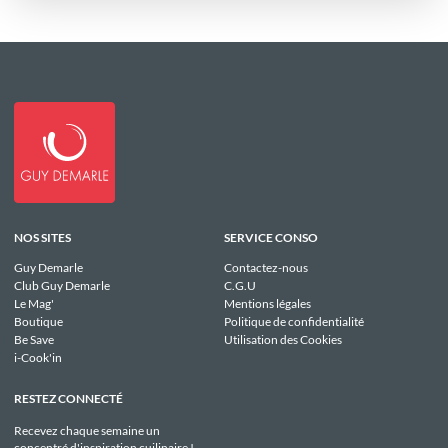
NOS SITES
SERVICE CONSO
Guy Demarle
Contactez-nous
Club Guy Demarle
C.G.U
Le Mag'
Mentions légales
Boutique
Politique de confidentialité
Be Save
Utilisation des Cookies
i-Cook'in
RESTEZ CONNECTÉ
Recevez chaque semaine un
concentré d'inspiration cuilinaire !