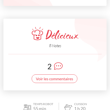
Délicieux
8 Notes
2
Voir les commentaires
TEMPS ROBOT
CUISSON
55
min
1
h
20