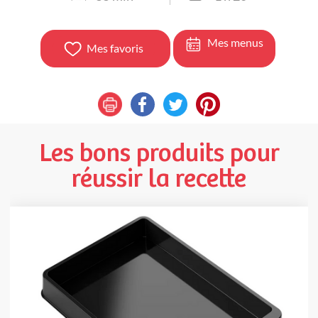
Mes menus
Mes favoris
Les bons produits pour
réussir la recette