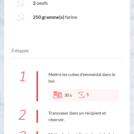
2
oeufs
250 gramme(s)
farine
8 étapes
1
Mettre les cubes d'emmental dans le
bol.
5
30
s
2
Transvaser dans un récipient et
réserver.