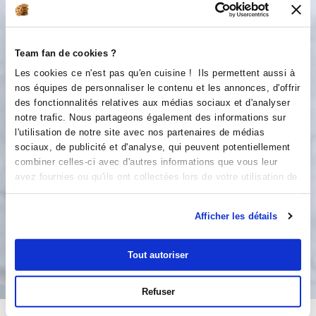
6
30
s
7
Team fan de cookies ?
Ajouter la farine et mélanger.
Les cookies ce n'est pas qu'en cuisine ! Ils permettent aussi à
5
nos équipes de personnaliser le contenu et les annonces, d'offrir
1
min
des fonctionnalités relatives aux médias sociaux et d'analyser
notre trafic. Nous partageons également des informations sur
8
Huiler un peu les plaques du gaufrier.
l'utilisation de notre site avec nos partenaires de médias
Le faire préchauffer. Quand le
sociaux, de publicité et d'analyse, qui peuvent potentiellement
gaufrierest chaud, mettre de la pâte et
combiner celles-ci avec d'autres informations que vous leur
avez fournies ou qu'ils ont collectées lors de votre utilisation de
faire cuire 3 minutes. A déguster avec
leurs services.
une petite salade. Bon appétit !!!
Afficher les détails
Bon appétit !
Tout autoriser
Refuser