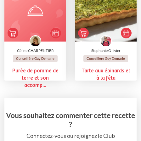
Céline CHARPENTIER
Stephanie Ollivier
Conseillère Guy Demarle
Conseillère Guy Demarle
Purée de pomme de
Tarte aux épinards et
terre et son
à la fêta
accomp...
Vous souhaitez commenter cette recette
?
Connectez-vous ou rejoignez le Club