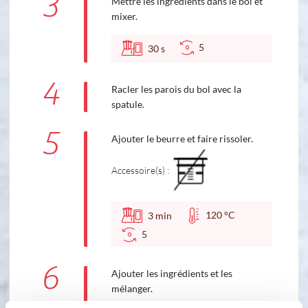
3
Mettre les ingrédients dans le bol et
mixer.
5
30
s
4
Racler les parois du bol avec la
spatule.
5
Ajouter le beurre et faire rissoler.
Accessoire(s) :
120 °C
3
min
5
6
Ajouter les ingrédients et les
mélanger.