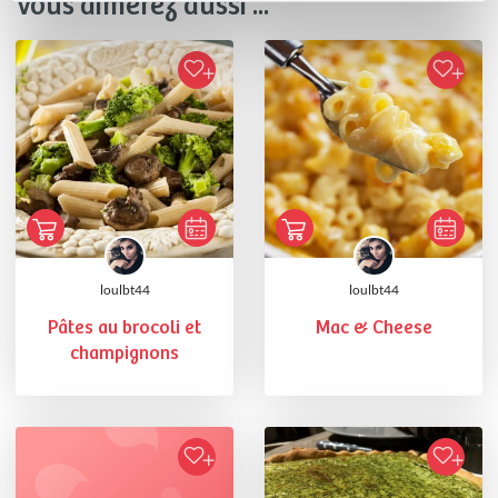
Vous aimerez aussi ...
loulbt44
loulbt44
Pâtes au brocoli et
Mac & Cheese
champignons