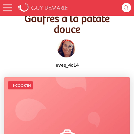
Accueil
Recettes
Gaufres à la patate douce
Gaufres à la patate
douce
eveq_4c14
I-COOK'IN