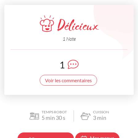
Délicieux
1 Note
1
Voir les commentaires
TEMPS ROBOT
CUISSON
5
min
30
s
3
min
Mes menus