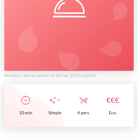
Recette créée le samedi 16 février 2019 à 22h03
€
€
€
10
min
Simple
4 pers.
Eco.