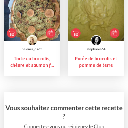
helenes_da65
stephanie64
Tarte au brocolis,
Purée de brocolis et
chèvre et saumon f...
pomme de terre
Vous souhaitez commenter cette recette
?
Connectez-vous ou rejoignez le Club