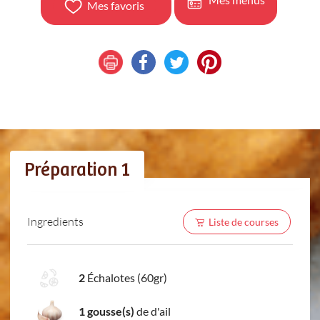
Mes favoris
Préparation 1
Ingredients
Liste de courses
2
Échalotes (60gr)
1 gousse(s)
de d'ail