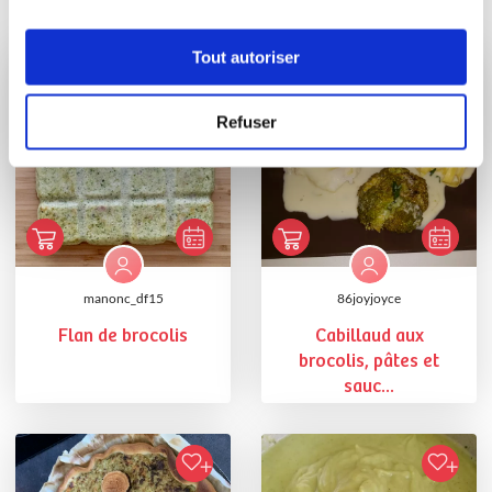
Vous aimerez aussi ...
Tout autoriser
Refuser
manonc_df15
86joyjoyce
Flan de brocolis
Cabillaud aux
brocolis, pâtes et
sauc...