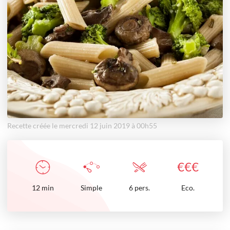
Recette créée le mercredi 12 juin 2019 à 00h55
€
€
€
12
min
Simple
6 pers.
Eco.