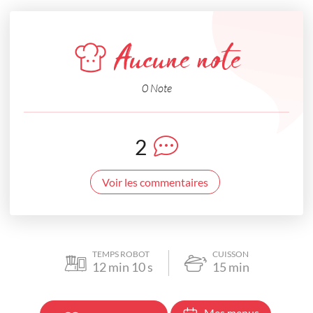
Aucune note
0 Note
2
Voir les commentaires
TEMPS ROBOT
CUISSON
12
min
10
s
15
min
Mes menus