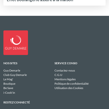
NOS SITES
SERVICE CONSO
Guy Demarle
Contactez-nous
Club Guy Demarle
C.G.U
Le Mag'
Mentions légales
Boutique
Politique de confidentialité
Be Save
Utilisation des Cookies
i-Cook'in
RESTEZ CONNECTÉ