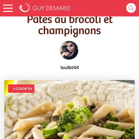
Accueil
Recettes
Pâtes au brocoli et champignons
Pâtes au brocoli et
champignons
loulbt44
I-COOK'IN