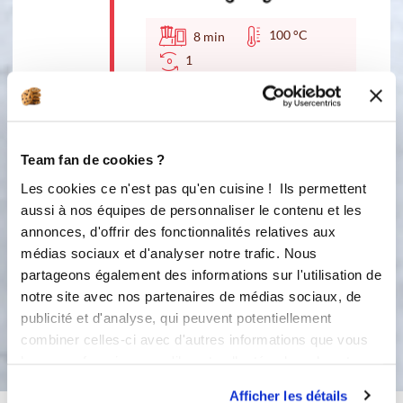
100 °C
8
min
1
5
Vérifier la cuisson des pâtes et al
prolonger de quelques minutes si
besoin. Ajouter le brocoli 4 min avant
Team fan de cookies ?
la fin du temps de cuisson.
Les cookies ce n'est pas qu'en cuisine ! Ils permettent
6
aussi à nos équipes de personnaliser le contenu et les
Saler et poivrer. Servir les pâtes
annonces, d'offrir des fonctionnalités relatives aux
chaudes parsemer à volonté de
médias sociaux et d'analyser notre trafic. Nous
parmesan râpé.
partageons également des informations sur l'utilisation de
notre site avec nos partenaires de médias sociaux, de
publicité et d'analyse, qui peuvent potentiellement
Bon appétit !
combiner celles-ci avec d'autres informations que vous
leur avez fournies ou qu'ils ont collectées lors de votre
utilisation de leurs services.
Afficher les détails