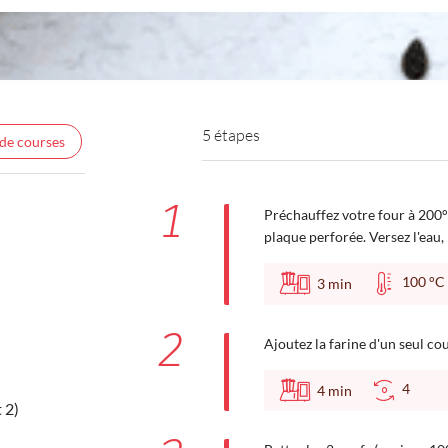
5 étapes
 de courses
1
Préchauffez votre four à 200°C
plaque perforée. Versez l'eau,
100 
3
min
2
Ajoutez la farine d'un seul co
4
4
min
 2)