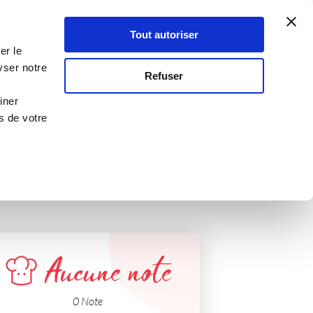
Atelier Culinaire
Le métier
Guy Demarle
Tout autoriser
Se connecter
S'inscrire
er le
ie MICHEL
yser notre
Refuser
iner
s de votre
Aucune note
0 Note