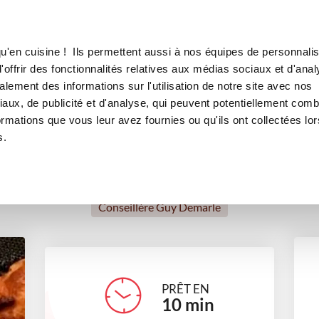
Canofea
Borealia
 lardons de Nathalie MICHEL
LE MAG
LA BOUTIQUE
RECETTES
u'en cuisine ! Ils permettent aussi à nos équipes de personnalis
 emmental lardons de Nathal
offrir des fonctionnalités relatives aux médias sociaux et d'anal
lement des informations sur l'utilisation de notre site avec nos
apéritifs
Pour recevoir
aux, de publicité et d'analyse, qui peuvent potentiellement comb
ormations que vous leur avez fournies ou qu'ils ont collectées lor
s.
Nathalie Michel
Conseillère Guy Demarle
PRÊT EN
10
min