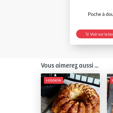
Poche à dou
Voir sur la b
Vous aimerez aussi ...
I-COOK'IN