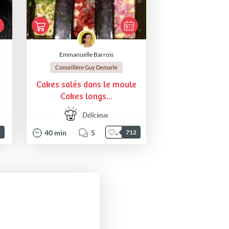
Emmanuelle Barrois
Conseillère Guy Demarle
Cakes salés dans le moule
Cakes longs...
Délicieux
40
min
5
7
712