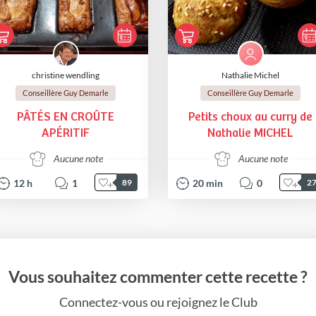
christine wendling
Nathalie Michel
Conseillère Guy Demarle
Conseillère Guy Demarle
PÂTÉS EN CROÛTE
Petits choux au curry de
APÉRITIF
Nathalie MICHEL
Aucune note
Aucune note
12
h
1
20
min
0
89
2
Vous souhaitez commenter cette recette ?
Connectez-vous ou rejoignez le Club