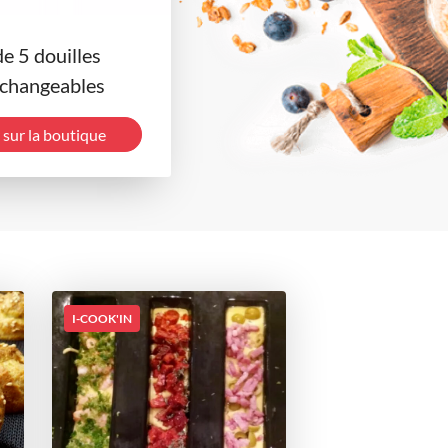
de 5 douilles
rchangeables
 sur la boutique
I-COOK'IN