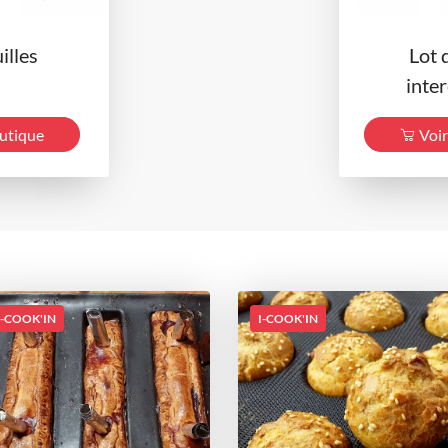
illes
Lot 
inte
outique
Voir
I-COOK'IN
I-COOK'IN