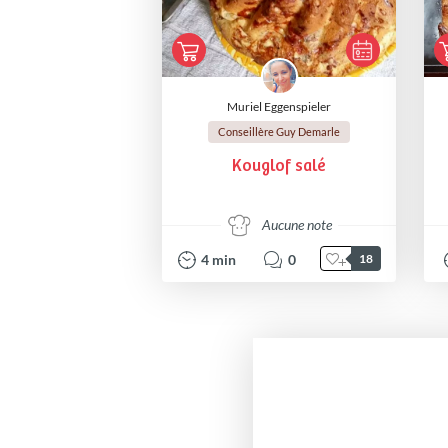
Muriel Eggenspieler
Conseillère Guy Demarle
Kouglof salé
Aucune note
4
min
0
18