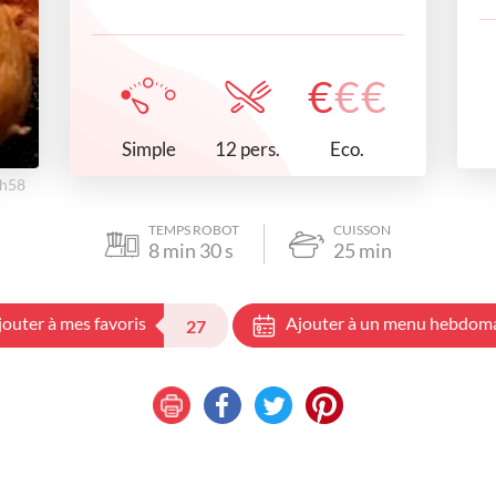
€
€
€
Simple
Eco.
12 pers.
5h58
TEMPS ROBOT
CUISSON
8
min
30
s
25
min
jouter à mes favoris
Ajouter à un menu hebdom
27