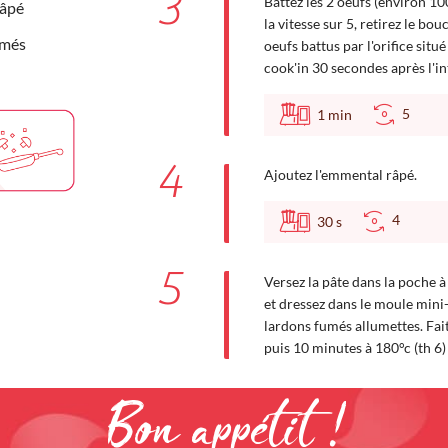
3
Battez les 2 oeufs (environ 100
râpé
la vitesse sur 5, retirez le b
umés
oeufs battus par l'orifice situ
cook'in 30 secondes après l'in
5
1
min
4
Ajoutez l'emmental râpé.
4
30
s
5
Versez la pâte dans la poche à
et dressez dans le moule mini
lardons fumés allumettes. Fai
puis 10 minutes à 180°c (th 6) 
Bon appétit !