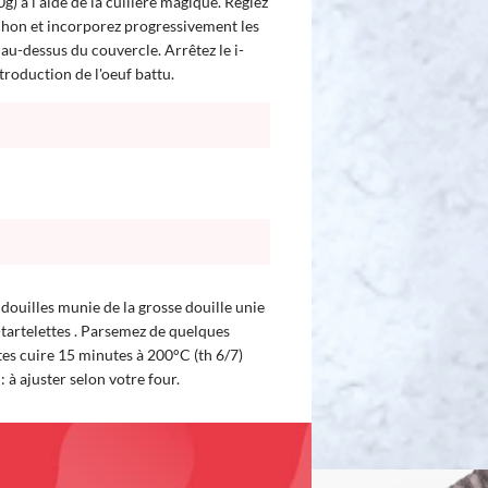
g) à l'aide de la cuillère magique. Réglez
ouchon et incorporez progressivement les
é au-dessus du couvercle. Arrêtez le i-
troduction de l'oeuf battu.
 douilles munie de la grosse douille unie
-tartelettes . Parsemez de quelques
tes cuire 15 minutes à 200°C (th 6/7)
: à ajuster selon votre four.