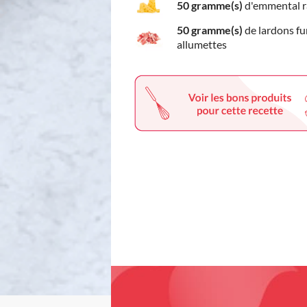
50 gramme(s)
d'emmental 
50 gramme(s)
de lardons f
allumettes