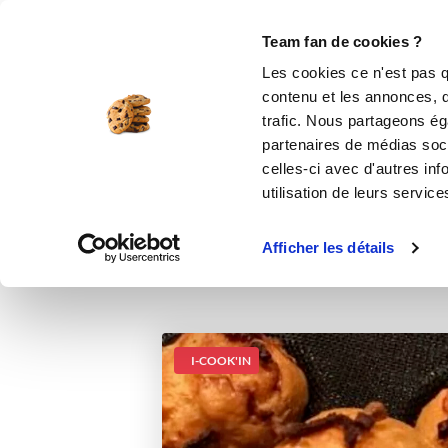
Le Club
i-Cook'in
Be Save
Boutique
Accueil
Recettes
Gougères emmental
Team fan de cookies ?
Les cookies ce n'est pas q
Gougères
contenu et les annonces, d'
trafic. Nous partageons éga
partenaires de médias soci
celles-ci avec d'autres inf
utilisation de leurs service
Afficher les détails
I-COOK'IN