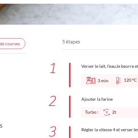
5 étapes
 de courses
1
Verser le lait, l'eau,le beurre e
120 
3
min
2
Ajouter la farine
Turbo :
2t
55
3
Régler la vitesse 4 et verser le