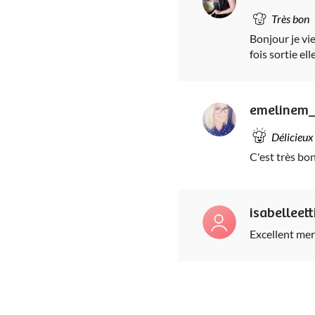
Très bon
Bonjour je vi
fois sortie e
emelinem
Délicieux
C'est très bo
isabelleett
Excellent mer