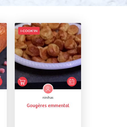
I-COOK'IN
ninihas
Gougères emmental