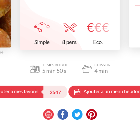
€
€
€
Simple
Eco.
8 pers.
44
TEMPS ROBOT
CUISSON
5
min
50
s
4
min
uter à mes favoris
Ajouter à un menu hebdo
2547