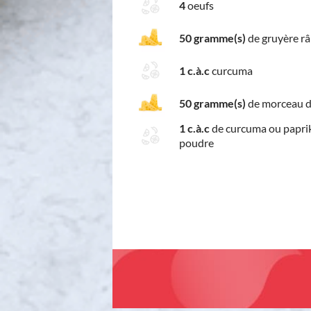
4
oeufs
50 gramme(s)
de gruyère r
1 c.à.c
curcuma
50 gramme(s)
de morceau d
1 c.à.c
de curcuma ou papri
poudre