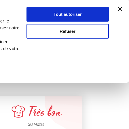
Atelier Culinaire
Le métier
Guy Demarle
Tout autoriser
Se connecter
S'inscrire
er le
yser notre
Refuser
iner
s de votre
Très bon
30 Notes