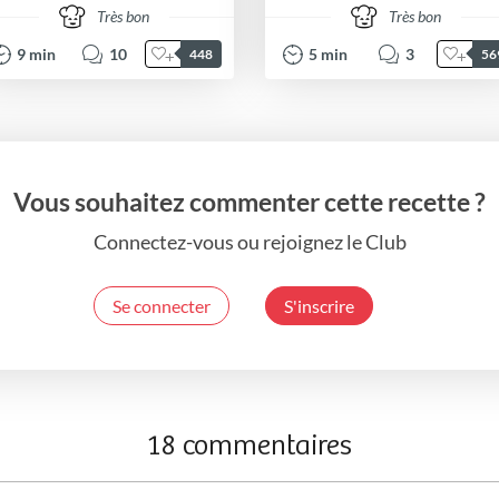
Très bon
Très bon
9
min
10
5
min
3
448
56
Vous souhaitez commenter cette recette ?
Connectez-vous ou rejoignez le Club
Se connecter
S'inscrire
18 commentaires