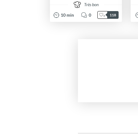
Très bon
10
min
0
118