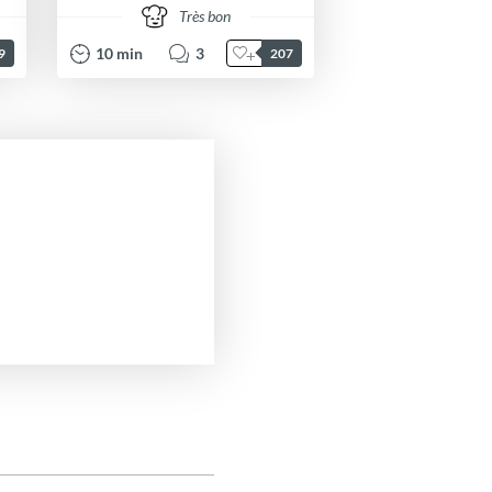
Très bon
10
min
3
9
207