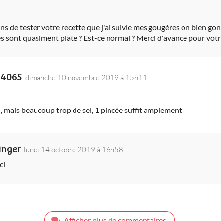
ens de tester votre recette que j'ai suivie mes gougères on bien gon
lles sont quasiment plate ? Est-ce normal ? Merci d'avance pour vot
_4065
dimanche 10 novembre 2019 à 15h11
n, mais beaucoup trop de sel, 1 pincée suffit amplement
inger
lundi 14 octobre 2019 à 16h58
ci
Afficher plus de commentaires