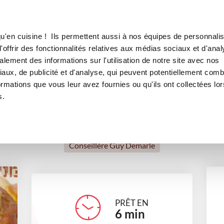
Canofea
Borealia
ge
LE MAG
LA BOUTIQUE
RECETTES
u'en cuisine ! Ils permettent aussi à nos équipes de personnalis
Gougères au fromage
offrir des fonctionnalités relatives aux médias sociaux et d'anal
lement des informations sur l'utilisation de notre site avec nos
apéritifs
aux, de publicité et d'analyse, qui peuvent potentiellement comb
ormations que vous leur avez fournies ou qu'ils ont collectées lor
s.
Sandrine(cuisinecrea) Ghanem
Conseillère Guy Demarle
PRÊT EN
6
min