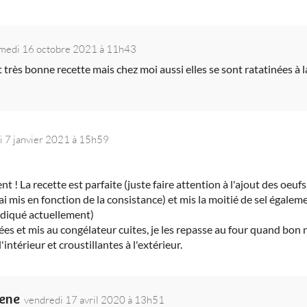
medi 16 octobre 2021 à 11h43
très bonne recette mais chez moi aussi elles se sont ratatinées à l
i 7 janvier 2021 à 15h59
ent ! La recette est parfaite (juste faire attention à l'ajout des oeuf
j'ai mis en fonction de la consistance) et mis la moitié de sel égalem
ndiqué actuellement)
rées et mis au congélateur cuites, je les repasse au four quand bon 
'intérieur et croustillantes à l'extérieur.
lene
vendredi 17 avril 2020 à 13h51