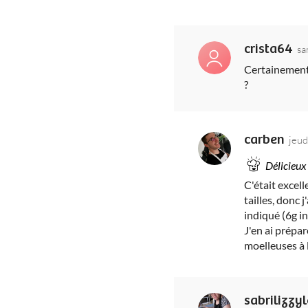
crista64
sa
Certainement 
?
carben
jeud
Délicieux
C'était excell
tailles, donc 
indiqué (6g i
J'en ai prépa
moelleuses à l
sabrilizzy