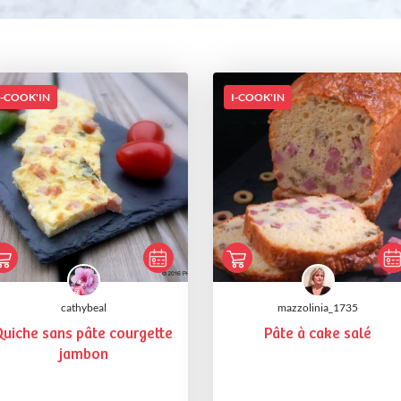
I-COOK'IN
I-COOK'IN
cathybeal
mazzolinia_1735
Quiche sans pâte courgette
Pâte à cake salé
jambon