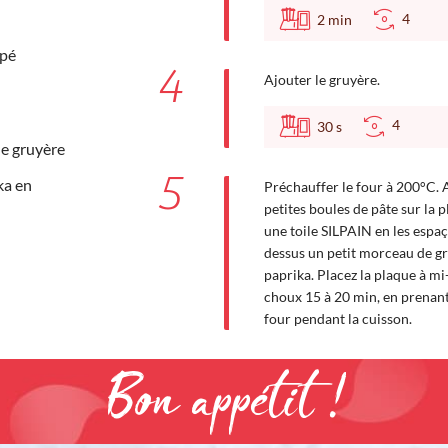
4
2
min
âpé
4
Ajouter le gruyère.
4
30
s
e gruyère
5
ka en
Préchauffer le four à 200°C. A
petites boules de pâte sur la 
une toile SILPAIN en les espa
dessus un petit morceau de g
paprika. Placez la plaque à mi-
choux 15 à 20 min, en prenant 
four pendant la cuisson.
Bon appétit !