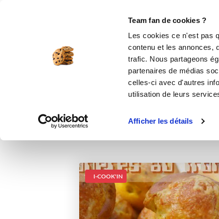
Le Club
i-Cook'in
Be Save
Boutique
Accueil
Recettes
Gougères au froma
Team fan de cookies ?
Les cookies ce n'est pas q
contenu et les annonces, d'
trafic. Nous partageons éga
partenaires de médias soci
celles-ci avec d'autres inf
utilisation de leurs service
Afficher les détails
I-COOK'IN