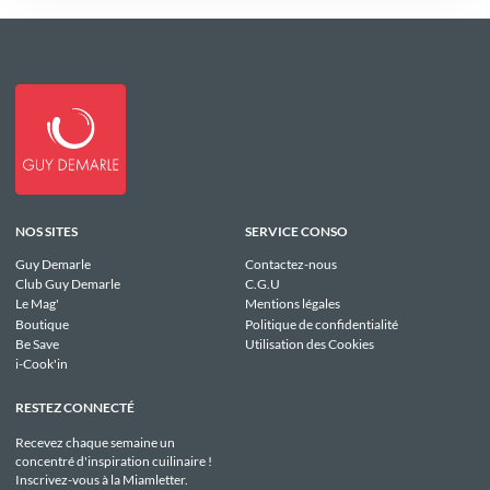
NOS SITES
SERVICE CONSO
Guy Demarle
Contactez-nous
Club Guy Demarle
C.G.U
Le Mag'
Mentions légales
Boutique
Politique de confidentialité
Be Save
Utilisation des Cookies
i-Cook'in
RESTEZ CONNECTÉ
Recevez chaque semaine un
concentré d'inspiration cuilinaire !
Inscrivez-vous à la Miamletter.