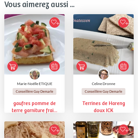
Vous aimerez aussi ...
Marie-Noëlle ETIQUE
Celine Dronne
Conseillère Guy Demarle
Conseillère Guy Demarle
gaufres pomme de
Terrines de Hareng
terre garniture frai...
doux ICK