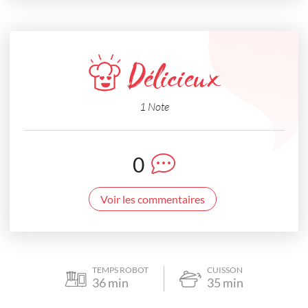
Délicieux
1 Note
0
Voir les commentaires
TEMPS ROBOT
CUISSON
36
min
35
min