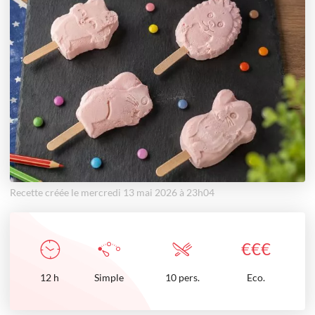
Recette créée le mercredi 13 mai 2026 à 23h04
€
€
€
12
h
Simple
10 pers.
Eco.