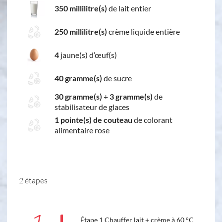
350 millilitre(s)
de lait entier
250 millilitre(s)
crème liquide entière
4
jaune(s) d’œuf(s)
40 gramme(s)
de sucre
30 gramme(s)
+
3 gramme(s)
de
stabilisateur de glaces
1 pointe(s) de couteau
de colorant
alimentaire rose
2 étapes
Étape 1 Chauffer lait + crème à 60 °C