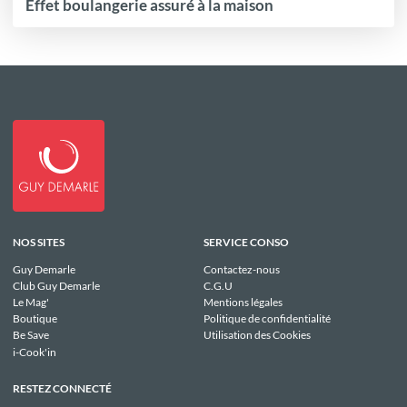
Effet boulangerie assuré à la maison
NOS SITES
SERVICE CONSO
Guy Demarle
Contactez-nous
Club Guy Demarle
C.G.U
Le Mag'
Mentions légales
Boutique
Politique de confidentialité
Be Save
Utilisation des Cookies
i-Cook'in
RESTEZ CONNECTÉ