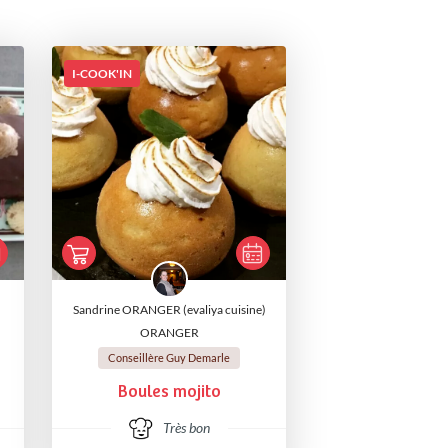
I-COOK'IN
Sandrine ORANGER (evaliya cuisine)
ORANGER
Conseillère Guy Demarle
Boules mojito
Très bon