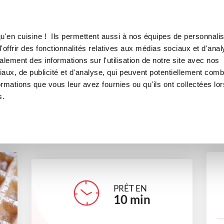
Canofea
Borealia
aufres Lyonnaises
LE MAG
LA BOUTIQUE
RECETTES
u'en cuisine ! Ils permettent aussi à nos équipes de personnalis
fre Lagrange - Gaufres Lyonna
offrir des fonctionnalités relatives aux médias sociaux et d'anal
lement des informations sur l'utilisation de notre site avec nos
desserts
Mardi Gras et Chandeleur
aux, de publicité et d'analyse, qui peuvent potentiellement comb
ormations que vous leur avez fournies ou qu'ils ont collectées lor
s.
maeva_gb
PRÊT EN
10
min