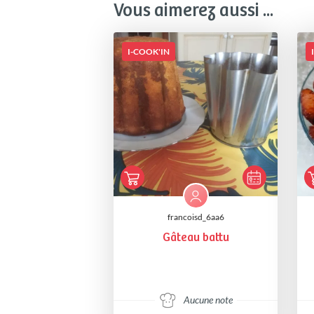
Vous aimerez aussi ...
I-COOK'IN
francoisd_6aa6
Gâteau battu
Aucune note