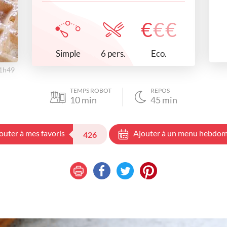
€
€
€
Simple
Eco.
6 pers.
11h49
TEMPS ROBOT
REPOS
10
min
45
min
outer à mes favoris
Ajouter à un menu hebdom
426