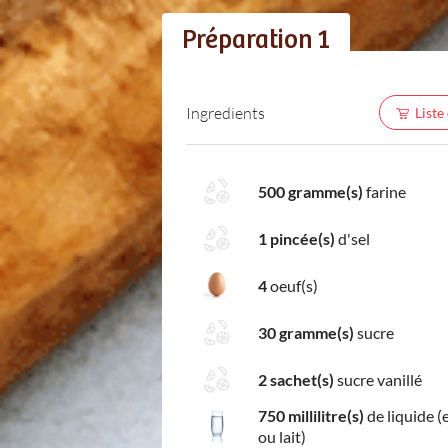
Préparation 1
Ingredients
Liste
500 gramme(s)
farine
1 pincée(s)
d'sel
4
oeuf(s)
30 gramme(s)
sucre
2 sachet(s)
sucre vanillé
750 millilitre(s)
de liquide (
ou lait)