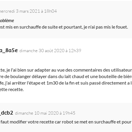
ercredi 3 mars 2021 à 18h04
problème
t mis en surchauffe de suite et pourtant, je n'ai pas mis le fouet.
a_8a5e
dimanche 30 août 2020 à 12h39
e, je l'ai bien sur adapter au vue des commentaires des utilisateurs. 
ure de boulanger délayer dans du lait chaud et une bouteille de biè
, j'ai arrêter l'étape et 1m30 de la fin et suis passé directement a 
ette recette.
_dcb2
dimanche 10 mai 2020 à 19h45
l faut modifier votre recette car robot se met en surchauffe et pour