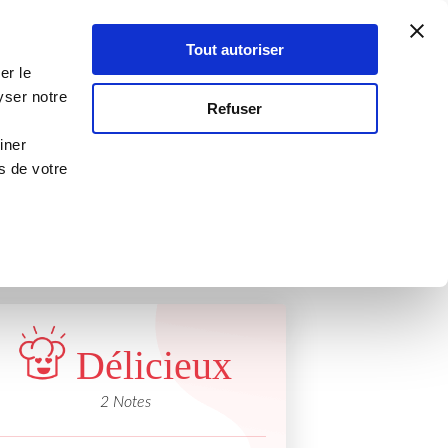
Atelier Culinaire
Le métier
Guy Demarle
Tout autoriser
Se connecter
S'inscrire
er le
ises
yser notre
Refuser
iner
s de votre
Délicieux
2 Notes