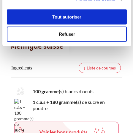
2
programmée 30 sec vitesse 3
Accessoire(s) :
Tout autoriser
3
30
s
Refuser
Meringue suisse
Ingredients
Liste de courses
100 gramme(s)
blancs d'oeufs
1 c.à.s
+
180 gramme(s)
de sucre en
poudre