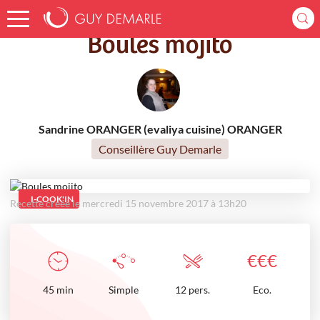
Accueil
Recettes
Boules mojito
Boules mojito
Sandrine ORANGER (evaliya cuisine) ORANGER
Conseillère Guy Demarle
I-COOK'IN
Recette créée le mercredi 15 novembre 2017 à 13h20
€
€
€
45
min
Simple
12 pers.
Eco.