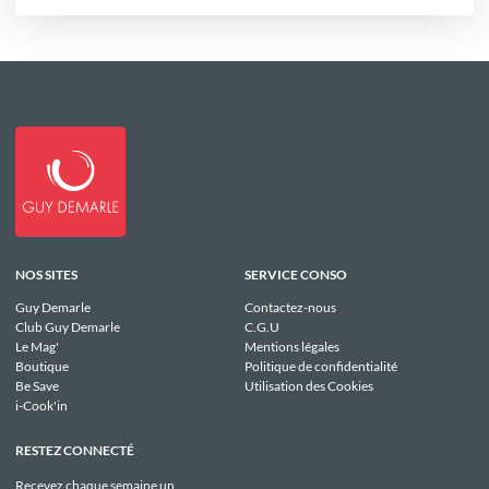
NOS SITES
SERVICE CONSO
Guy Demarle
Contactez-nous
Club Guy Demarle
C.G.U
Le Mag'
Mentions légales
Boutique
Politique de confidentialité
Be Save
Utilisation des Cookies
i-Cook'in
RESTEZ CONNECTÉ
Recevez chaque semaine un