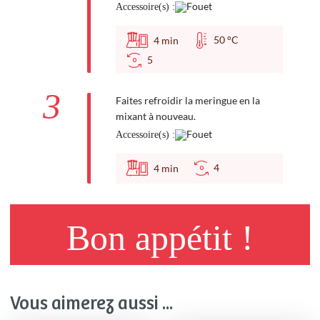
Accessoire(s) :
50 °C
4
min
5
3
Faites refroidir la meringue en la
mixant à nouveau.
Accessoire(s) :
4
4
min
Bon appétit !
Vous aimerez aussi ...