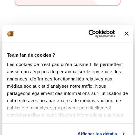
2 étapes
1
Fixer le fouet sur les lames et verser
Team fan de cookies ?
le jus de citron, le sucre, les œufs,
Les cookies ce n'est pas qu'en cuisine ! Ils permettent
l'huile essentielle de menthe et le
aussi à nos équipes de personnaliser le contenu et les
rhum dans le bol du i-Cook'in. L'étape
annonces, d'offrir des fonctionnalités relatives aux
est programmée 3 min, à 90°, Vitesse
médias sociaux et d'analyser notre trafic. Nous
5
partageons également des informations sur l'utilisation de
Accessoire(s) :
notre site avec nos partenaires de médias sociaux, de
publicité et d'analyse, qui peuvent potentiellement
90 °C
3
min
combiner celles-ci avec d'autres informations que vous
5
leur avez fournies ou qu'ils ont collectées lors de votre
utilisation de leurs services.
Afficher les détails
Verser le beurre. L'étape est