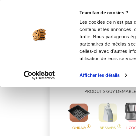
Le Club
i-Cook'in
Be Save
Boutique
Accueil
ceciliab_bb88
Team fan de cookies ?
Les cookies ce n'est pas q
contenu et les annonces, d'
trafic. Nous partageons éga
partenaires de médias soci
celles-ci avec d'autres inf
utilisation de leurs service
Afficher les détails
PRODUITS GUY DEMARLE
OHRA®
BE SAVE®
I-CO