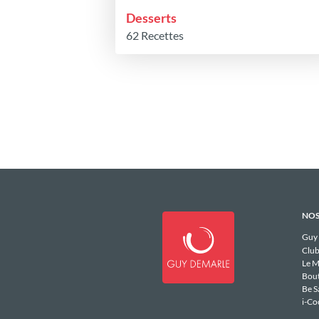
Desserts
62 Recettes
NOS
Guy
Club
Le M
Bou
Be S
i-Co