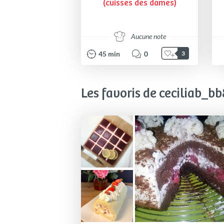
(cuisses des dames)
Aucune note
45
min
0
3
Les favoris de ceciliab_bb