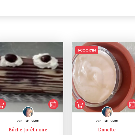
I-COOK'IN
ceciliab_bb88
ceciliab_bb88
Bûche forêt noire
Danette