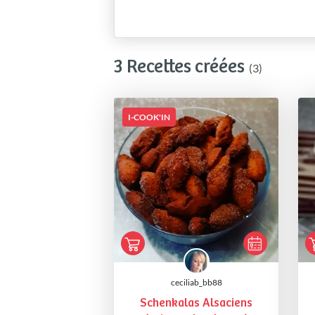
3 Recettes créées
(3)
I-COOK'IN
ceciliab_bb88
Schenkalas Alsaciens