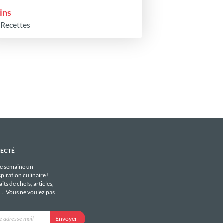
ins
 Recettes
NECTÉ
e semaine un
piration culinaire !
its de chefs, articles,
s... Vous ne voulez pas