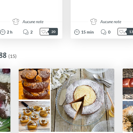
Aucune note
Aucune note
2
h
2
15
min
0
20
1
88
(15)