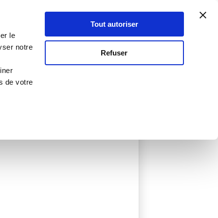
Atelier Culinaire
Le métier
Guy Demarle
Tout autoriser
Se connecter
S'inscrire
er le
yser notre
Refuser
iner
s de votre
 créées
0 Menu créé