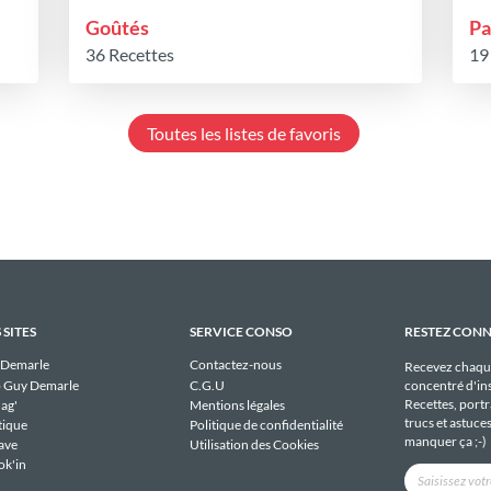
Goûtés
Pa
36 Recettes
19
Toutes les listes de favoris
 SITES
SERVICE CONSO
RESTEZ CON
 Demarle
Contactez-nous
Recevez chaqu
 Guy Demarle
C.G.U
concentré d'ins
Recettes, portra
ag'
Mentions légales
trucs et astuce
tique
Politique de confidentialité
manquer ça ;-)
ave
Utilisation des Cookies
ok'in