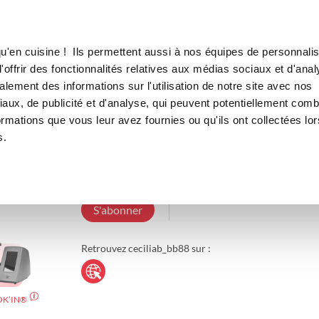
Canofea
Borealia
LE MAG
LA BOUTIQUE
RECETTES
u'en cuisine ! Ils permettent aussi à nos équipes de personnalis
offrir des fonctionnalités relatives aux médias sociaux et d'anal
lement des informations sur l'utilisation de notre site avec nos
aux, de publicité et d'analyse, qui peuvent potentiellement comb
ceciliab_bb88
ormations que vous leur avez fournies ou qu'ils ont collectées lor
s.
15 Abonnements
5 Abonnés
3 Recettes
S'abonner
Retrouvez ceciliab_bb88 sur :
OK’IN®