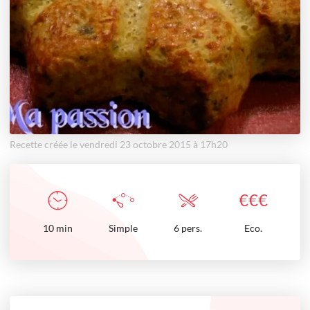
Recette créée le vendredi 23 octobre 2015 à 17h20
€
€
€
10
min
Simple
6 pers.
Eco.