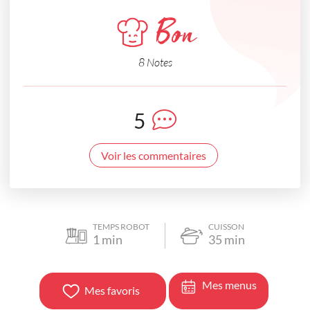
Bon
8 Notes
5
Voir les commentaires
TEMPS ROBOT
CUISSON
1
min
35
min
Mes menus
Mes favoris