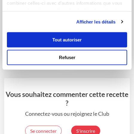
combiner celles-ci avec d'autres informations que vous
leur avez fournies ou qu'ils ont collectées lors de votre
utilisation de leurs services.
Afficher les détails
nadege95
peggyclaviere
Tout autoriser
Filet mignon de porc
quenelles natures
au chorizo, pomm...
"maison" et sauce t...
Refuser
Vous souhaitez commenter cette recette
?
Connectez-vous ou rejoignez le Club
Se connecter
S'inscrire