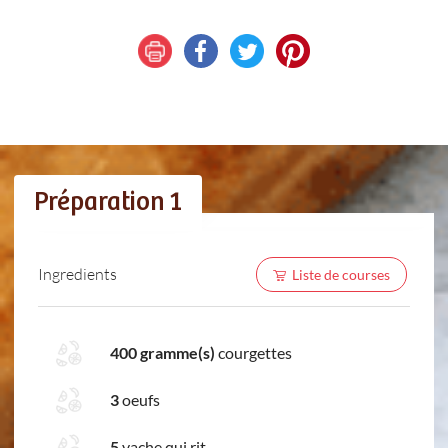
Préparation 1
Ingredients
Liste de courses
400 gramme(s)
courgettes
3
oeufs
5
vache qui rit