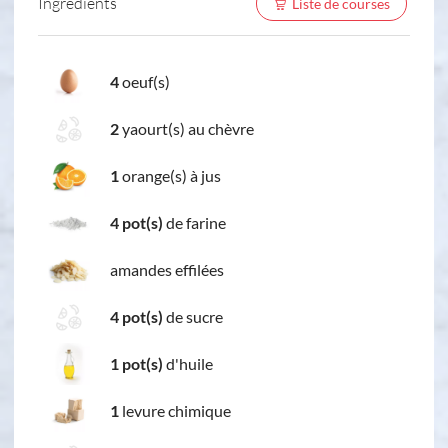
Ingredients
Liste de courses
4
oeuf(s)
2
yaourt(s) au chèvre
1
orange(s) à jus
4 pot(s)
de farine
amandes effilées
4 pot(s)
de sucre
1 pot(s)
d'huile
1
levure chimique