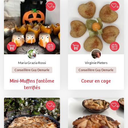
Maria Grazia Rossi
Virginie Pieters
Conseillère Guy Demarle
Conseillère Guy Demarle
Mini-Muffins fantôme
Coeur en cage
terrifiés