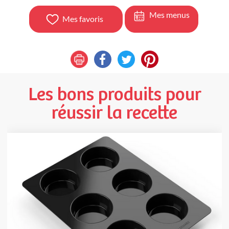
Mes menus
Mes favoris
Les bons produits pour
réussir la recette