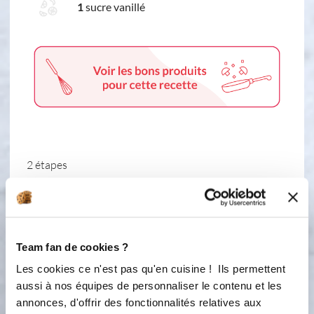
1
sucre vanillé
2 étapes
1
Étape 1 Mettre le moule grand rond
sur la plaque perforée.Mettre à
Team fan de cookies ?
chauffer le four à 180°C. Presser la
moitié de l'orange et réserver. Mettre
Les cookies ce n'est pas qu'en cuisine ! Ils permettent
dans le bol les oeufs+les yaourts+les
aussi à nos équipes de personnaliser le contenu et les
sucres+la farine et la levure.Bien
annonces, d'offrir des fonctionnalités relatives aux
mélanger le tout et ensuite ajouter le