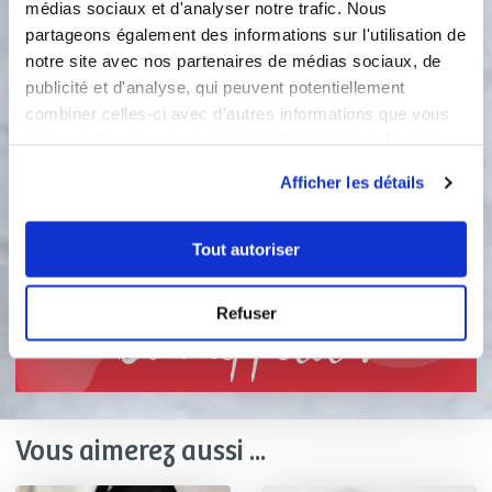
médias sociaux et d'analyser notre trafic. Nous
jus d'orange et remélanger. Mettre à
partageons également des informations sur l'utilisation de
l'aide d'une louche dans les grands
notre site avec nos partenaires de médias sociaux, de
ronds. Ajouter une rondelles d'orange
publicité et d'analyse, qui peuvent potentiellement
sur 3 gâteaux et sur les autres des
combiner celles-ci avec d'autres informations que vous
amandes effilées(sinon c'est comme
leur avez fournies ou qu'ils ont collectées lors de votre
vous le souhaitez). Mettre à chauffer
utilisation de leurs services.
le tout pendant 30mn environ.
Afficher les détails
Démouler froid.
2
Étape 2
Tout autoriser
Refuser
Bon appétit !
Vous aimerez aussi ...