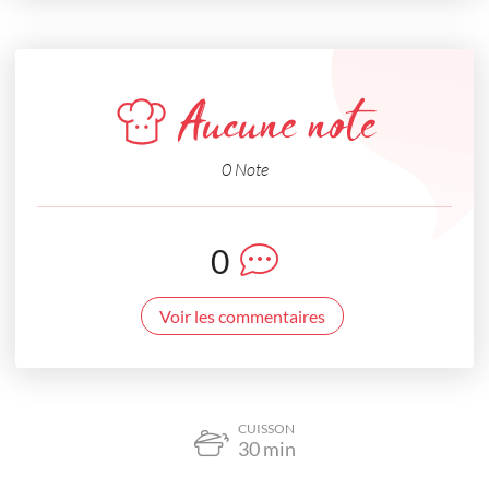
Aucune note
0 Note
0
Voir les commentaires
CUISSON
30
min