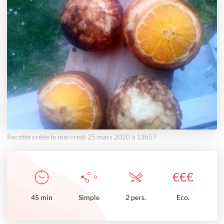
Recette créée le mercredi 25 mars 2020 à 13h57
€
€
€
45
min
Simple
2 pers.
Eco.