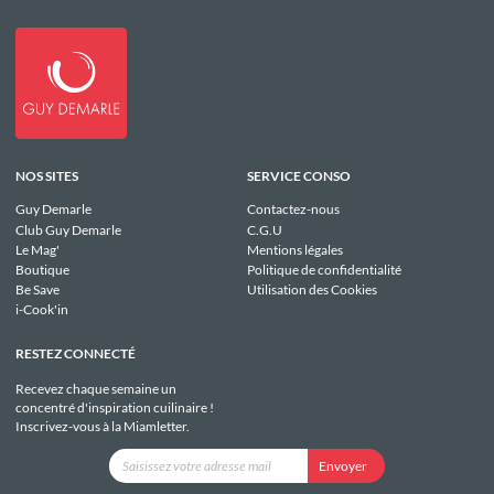
NOS SITES
SERVICE CONSO
Guy Demarle
Contactez-nous
Club Guy Demarle
C.G.U
Le Mag'
Mentions légales
Boutique
Politique de confidentialité
Be Save
Utilisation des Cookies
i-Cook'in
RESTEZ CONNECTÉ
Recevez chaque semaine un
concentré d'inspiration cuilinaire !
Inscrivez-vous à la Miamletter.