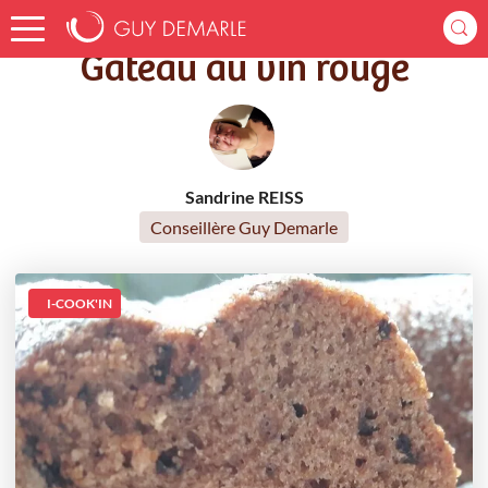
Accueil
Recettes
Gâteau au vin rouge
Gâteau au vin rouge
Sandrine REISS
Conseillère Guy Demarle
I-COOK'IN