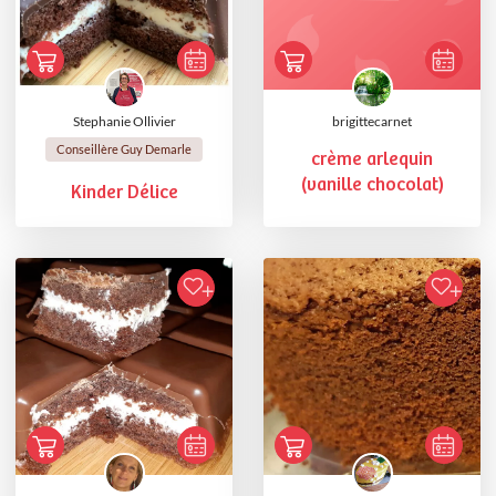
Stephanie Ollivier
brigittecarnet
Conseillère Guy Demarle
crème arlequin
(vanille chocolat)
Kinder Délice