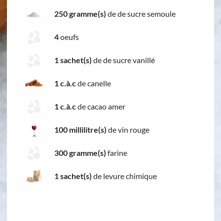
250 gramme(s)
de de sucre semoule
4
oeufs
1 sachet(s)
de de sucre vanillé
1 c.à.c
de canelle
1 c.à.c
de cacao amer
100 millilitre(s)
de vin rouge
300 gramme(s)
farine
1 sachet(s)
de levure chimique