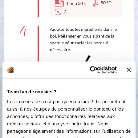
50 °C
1
min
30
s
2
4
Ajouter tous les ingrédients dans le
bol. Mélanger en vous aidant de la
spatule pôur racler les bords si
nécessaire.
Accessoire(s) :
5
2
min
Team fan de cookies ?
5
Les cookies ce n'est pas qu'en cuisine ! Ils permettent
Ajouter les copeaux de chocolat noir
aussi à nos équipes de personnaliser le contenu et les
réservé. Mélanger
annonces, d'offrir des fonctionnalités relatives aux
3
médias sociaux et d'analyser notre trafic. Nous
20
s
partageons également des informations sur l'utilisation de