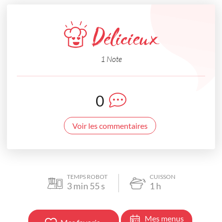
Délicieux
1 Note
0
Voir les commentaires
TEMPS ROBOT
CUISSON
3
min
55
s
1
h
Mes menus