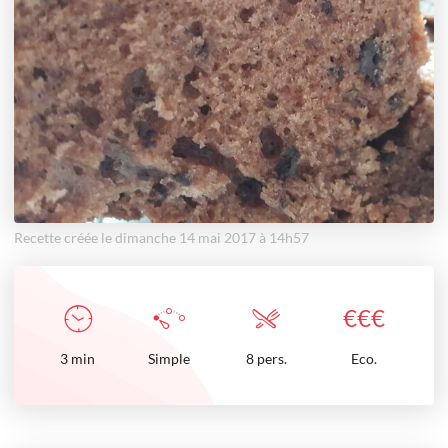
Recette créée le dimanche 14 mai 2017 à 14h57
€
€
€
3
min
Simple
8 pers.
Eco.