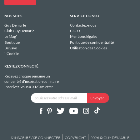
NOS SITES
SERVICE CONSO
Guy Demarle
Contactez-nous
Club Guy Demarle
C.G.U
Le Mag'
Mentions légales
Boutique
Politique de confidentialité
Be Save
Utilisation des Cookies
i-Cook'in
RESTEZ CONNECTÉ
Recevez chaque semaine un
concentré d'inspiration cuilinaire !
Inscrivez-vous à la Miamletter.
S'INSCRIRE / SE CONNECTER
COPYRIGHT
2026 © GUY DEMARLE