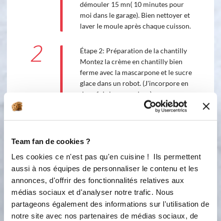
démouler 15 mn( 10 minutes pour
moi dans le garage). Bien nettoyer et
laver le moule après chaque cuisson.
2
Étape 2: Préparation de la chantilly
Montez la crème en chantilly bien
ferme avec la mascarpone et le sucre
glace dans un robot. (J'incorpore en
deux fois le sucre glace)
3
Étape 3: Montage du gâteau Placer la
première génoise (le violet) sur un
plat et étalez-le d'une couche de
Team fan de cookies ?
chantilly. Posez par dessus la 2ème
Les cookies ce n'est pas qu'en cuisine ! Ils permettent
génoise (le bleu) et recouvrez-le de
aussi à nos équipes de personnaliser le contenu et les
chantilly et recommencez l'opération
annonces, d'offrir des fonctionnalités relatives aux
jusqu'à la dernière génoise dans
médias sociaux et d'analyser notre trafic. Nous
l'ordre suivant: vert, jaune, orange et
partageons également des informations sur l'utilisation de
rouge. Mettez le reste de chantilly
notre site avec nos partenaires de médias sociaux, de
dessus la génoise rouge et autour du