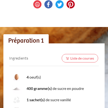
Préparation 1
Ingredients
Liste de courses
4
oeuf(s)
400 gramme(s)
de sucre en poudre
1 sachet(s)
de sucre vanillé