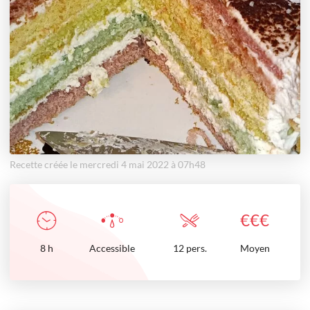
Recette créée le mercredi 4 mai 2022 à 07h48
€
€
€
8
h
Accessible
12 pers.
Moyen