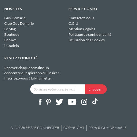
NOS SITES
SERVICE CONSO
Guy Demarle
Contactez-nous
Club Guy Demarle
C.G.U
Le Mag'
Mentions légales
Boutique
Politique de confidentialité
Be Save
Utilisation des Cookies
i-Cook'in
RESTEZ CONNECTÉ
Recevez chaque semaine un
concentré d'inspiration cuilinaire !
Inscrivez-vous à la Miamletter.
S'INSCRIRE / SE CONNECTER
COPYRIGHT
2026 © GUY DEMARLE