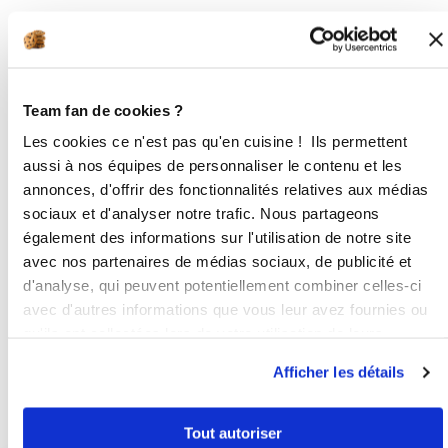
1
Préchauffer le four à 180° Mettre
tous les ingrédients
Team fan de cookies ?
5
1
min
Les cookies ce n'est pas qu'en cuisine ! Ils permettent
aussi à nos équipes de personnaliser le contenu et les
2
annonces, d'offrir des fonctionnalités relatives aux médias
Verser la préparation dans un moule
sociaux et d'analyser notre trafic. Nous partageons
rond, puis faire cuire 35 minutes (à
également des informations sur l'utilisation de notre site
surveiller) Laisser refroidir puis
avec nos partenaires de médias sociaux, de publicité et
saupoudrer de noix de coco.
d'analyse, qui peuvent potentiellement combiner celles-ci
avec d'autres informations que vous leur avez fournies ou
Bon appétit !
qu'ils ont collectées lors de votre utilisation de leurs
services.
Afficher les détails
Tout autoriser
Vous aimerez aussi ...