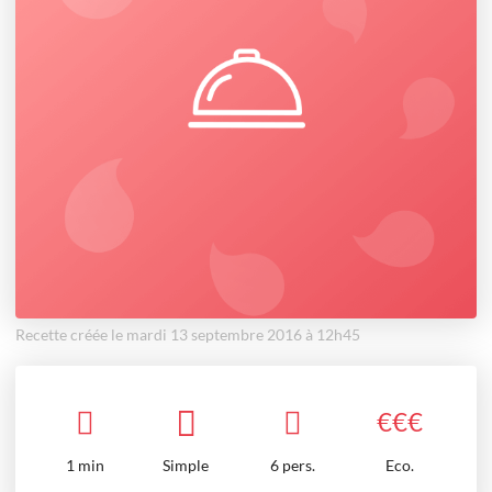
Recette créée le mardi 13 septembre 2016 à 12h45
€
€
€
1
min
Simple
6 pers.
Eco.