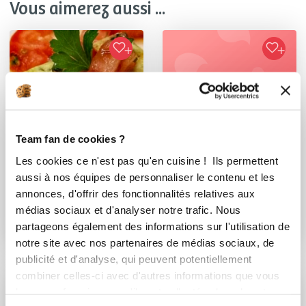
Vous aimerez aussi ...
Team fan de cookies ?
Les cookies ce n'est pas qu'en cuisine ! Ils permettent
aussi à nos équipes de personnaliser le contenu et les
Caroline Chatelain
galina gasnier
annonces, d'offrir des fonctionnalités relatives aux
Conseillère Guy Demarle
Conseillère Guy Demarle
médias sociaux et d'analyser notre trafic. Nous
partageons également des informations sur l'utilisation de
TERRINE
Triangles d'asperges
notre site avec nos partenaires de médias sociaux, de
COURGETTES
vertes au parmesan:
FROMAGE FRAIS
publicité et d'analyse, qui peuvent potentiellement
TART...
combiner celles-ci avec d'autres informations que vous
leur avez fournies ou qu'ils ont collectées lors de votre