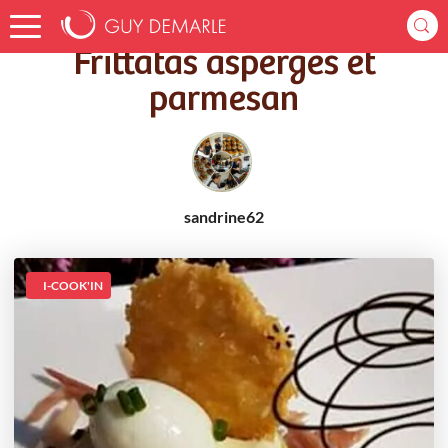
Accueil
Recettes
Frittatas asperges et parmesan
Frittatas asperges et
parmesan
sandrine62
I-COOK'IN