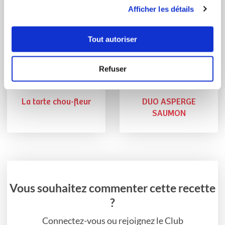
utilisation de leurs services.
Afficher les détails
Tout autoriser
Refuser
sylvieg_72
sophiea_1e5f
La tarte chou-fleur
DUO ASPERGE
SAUMON
Vous souhaitez commenter cette recette
?
Connectez-vous ou rejoignez le Club