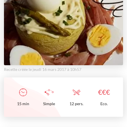
Recette créée le jeudi 16 mars 2017 à 10h57
€
€
€
15
min
Simple
12 pers.
Eco.