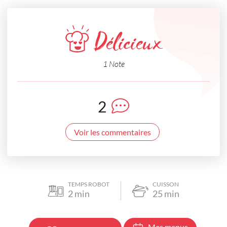
Délicieux
1 Note
2
Voir les commentaires
TEMPS ROBOT
CUISSON
2
min
25
min
Mes menus