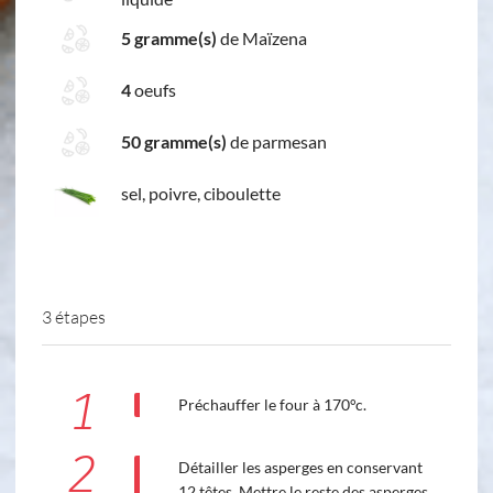
5 gramme(s)
de Maïzena
4
oeufs
50 gramme(s)
de parmesan
sel, poivre, ciboulette
3 étapes
1
Préchauffer le four à 170°c.
2
Détailler les asperges en conservant
12 têtes. Mettre le reste des asperges,