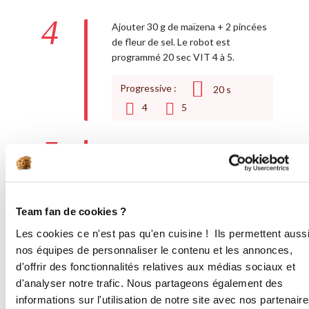
4
Ajouter 30 g de maïzena + 2 pincées
de fleur de sel. Le robot est
programmé 20 sec VIT 4 à 5.
Progressive :
20
s
4
5
5
Racler les bords. Le robot est
programmé 10 sec VIT 4.
4
10
s
Team fan de cookies ?
6
Les cookies ce n'est pas qu'en cuisine ! Ils permettent auss
Verser de l'eau dans le réservoir de la
nos équipes de personnaliser le contenu et les annonces,
yaourtière, au maxi. Installer les 6
d'offrir des fonctionnalités relatives aux médias sociaux et
pots et les remplir à parts égales (ils
gonfleront un peu pendant la
d'analyser notre trafic. Nous partageons également des
cuisson). Si vous avez la yaourtière 12
informations sur l'utilisation de notre site avec nos partenair