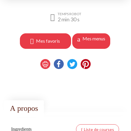
TEMPS ROBOT
2
min
30
s
Mes menus
Mes favoris
A propos
Ingredients
Liste de courses