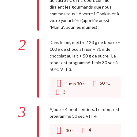
de sucre ! C'est crobon, comme
diraient les gourmands que nous
sommes tous ! A votre i-Cook'in et à
votre yaourtière (appelée aussi
"Mumu", pour les intimes) !
2
Dans le bol, mettre 120 g de beurre +
100 g de chocolat noir + 70 g de
chocolat au lait + 50 g de sucre . Le
robot est programmé 1 min 30 sec à
50°C VIT 3.
50 °C
1
min
30
s
3
3
Ajouter 4 oeufs entiers. Le robot est
programmé 30 sec VIT 4.
4
30
s