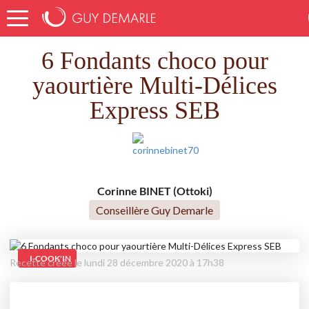
Accueil
Recettes
6 Fondants choco pour yaourtière Multi-Délices Express SEB
6 Fondants choco pour
yaourtière Multi-Délices
Express SEB
Corinne BINET (Ottoki)
Conseillère Guy Demarle
I-COOK'IN
Recette créée le lundi 28 décembre 2020 à 17h38