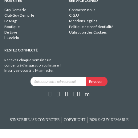
NOS SITES
SERVICE CONSO
Guy Demarle
Contactez-nous
Club Guy Demarle
C.G.U
Le Mag'
Mentions légales
Boutique
Politique de confidentialité
Be Save
Utilisation des Cookies
i-Cook'in
RESTEZ CONNECTÉ
Recevez chaque semaine un
concentré d'inspiration cuilinaire !
Inscrivez-vous à la Miamletter.
S'INSCRIRE / SE CONNECTER
COPYRIGHT
2026 © GUY DEMARLE