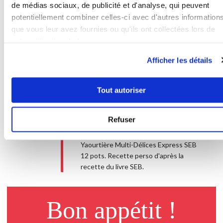
pots, mettre des couvercles aux
de médias sociaux, de publicité et d'analyse, qui peuvent
emplacements vides. Programme 5
potentiellement combiner celles-ci avec d'autres information
pendant 28 min (programme 3 pour la
que vous leur avez fournies ou qu'ils ont collectées lors de
yaourtière 3 programmes). Le
votre utilisation de leurs services.
programme 5 de "l'express" est utilisé
pour les desserts moelleux. Laissez
Afficher les détails
tiédir 10 min et dégustez. Vous
pourrez éventuellement les
accompagner d'une délicieuse crème
Tout autoriser
anglaise à la vanille ou d'une boule de
glace vanille avec quelques fruits
Refuser
rouges, pourquoi pas. Bonne
dégustation ! Yaourtière utilisée :
Yaourtière Multi-Délices Express SEB
12 pots. Recette perso d'après la
recette du livre SEB.
Bon appétit !