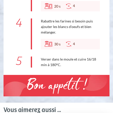
4
20
s
4
Rabattre les farines si besoin puis
ajouter les blancs d'oeufs et bien
mélanger.
4
30
s
5
Verser dans le moule et cuire 16/18
min à 180°C.
Bon appétit !
Vous aimerez aussi ...