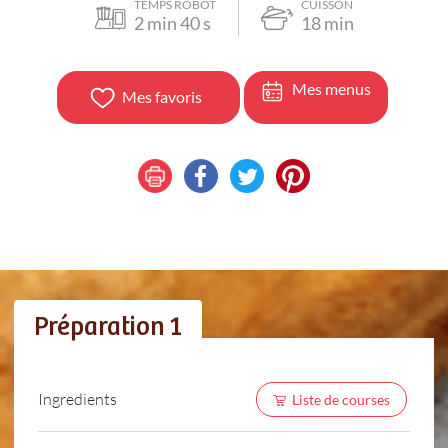
TEMPS ROBOT
CUISSON
2
min
40
s
18
min
Mes menus
Mes favoris
Préparation 1
Ingredients
Liste de courses