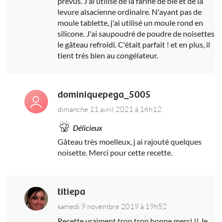
prévus. J'ai utilisé de la farine de blé et de la
levure alsacienne ordinaire. N'ayant pas de
moule tablette, j'ai utilisé un moule rond en
silicone. J'ai saupoudré de poudre de noisettes
le gâteau refroidi. C'était parfait ! et en plus, il
tient très bien au congélateur.
dominiquepega_5005
dimanche 11 avril 2021 à 16h12
Délicieux
Gâteau très moelleux, j ai rajouté quelques
noisette. Merci pour cette recette.
titiepa
samedi 9 novembre 2019 à 19h52
Recette vraiment trop trop bonne merci !! Je