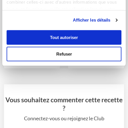
combiner celles-ci avec d'autres informations que vous
leur avez fournies ou qu'ils ont collectées lors de votre
utilisation de leurs services.
Afficher les détails
Tout autoriser
martine_mecoli
martine_mecoli
Coeurs financiers aux
Coeurs financiers à
Refuser
myrtilles
l'orange en noir ...
Vous souhaitez commenter cette recette
?
Connectez-vous ou rejoignez le Club