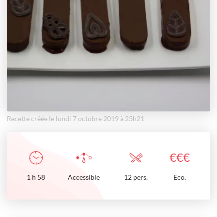
Recette créée le lundi 7 octobre 2019 à 23h21
€
€
€
1
h
58
Accessible
12 pers.
Eco.