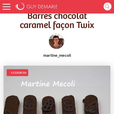
Accueil
Recettes
Barres chocolat caramel façon Twix
Barres chocolat
caramel façon Twix
martine_mecoli
I-COOK'IN