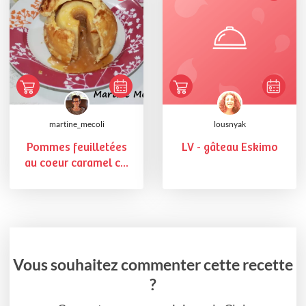
martine_mecoli
lousnyak
Pommes feuilletées
LV - gâteau Eskimo
au coeur caramel c...
Vous souhaitez commenter cette recette
?