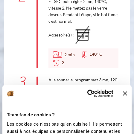
ET SEC puis réglez 2 mn, 140°C,
vitesse 2. Ne mettez pas le verre
doseur. Pendant l'étape, si le bol fume,
c'est normal.
Accessoire(s) :
140 °C
2
min
2
3
A la sonnerie, programmez 3 mn, 120
°C, vitesse 3 puis tandis que le cook'in
tourne, ajoutez la crème lentement
par l'orifice puis le beurre. Attention,
c'est chaud ! Ne mettez pas le verre
doseur quand vous aurez ajouté la
Team fan de cookies ?
crème et le beurre.
Les cookies ce n'est pas qu'en cuisine ! Ils permettent
aussi à nos équipes de personnaliser le contenu et les
Accessoire(s) :