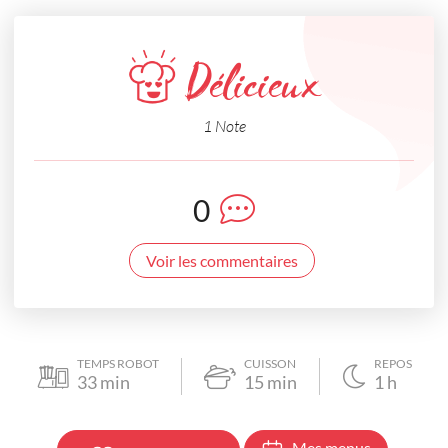
Délicieux
1 Note
0
Voir les commentaires
TEMPS ROBOT
CUISSON
REPOS
33
min
15
min
1
h
Mes menus