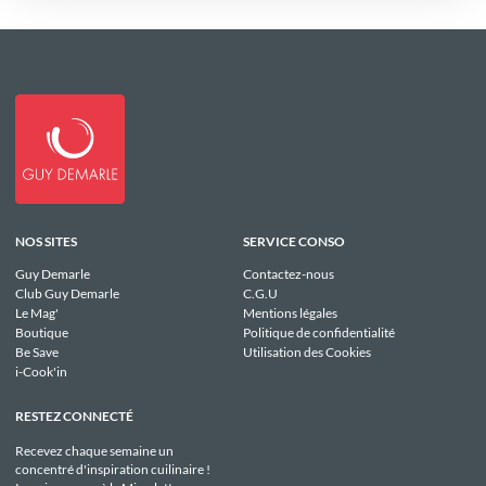
NOS SITES
SERVICE CONSO
Guy Demarle
Contactez-nous
Club Guy Demarle
C.G.U
Le Mag'
Mentions légales
Boutique
Politique de confidentialité
Be Save
Utilisation des Cookies
i-Cook'in
RESTEZ CONNECTÉ
Recevez chaque semaine un
concentré d'inspiration cuilinaire !