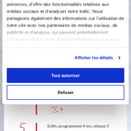
annonces, d'offrir des fonctionnalités relatives aux
médias sociaux et d'analyser notre trafic. Nous
120 °C
partageons également des informations sur l'utilisation de
3
min
notre site avec nos partenaires de médias sociaux, de
3
publicité et d'analyse, qui peuvent potentiellement
combiner celles-ci avec d'autres informations que vous
4
Clipsez le fouet sur les lames. Puis,
leur avez fournies ou qu'ils ont collectées lors de votre
réglez 10 mn, 100 °C, vitesse 3. Cette
utilisation de leurs services.
étape va permettre de rendre plus
Afficher les détails
goûteux votre caramel. Ne mettez pas
le verre doseur.
Tout autoriser
Accessoire(s) :
Refuser
100 °C
10
min
3
5
Enfin, programmez 4 mn, vitesse 3