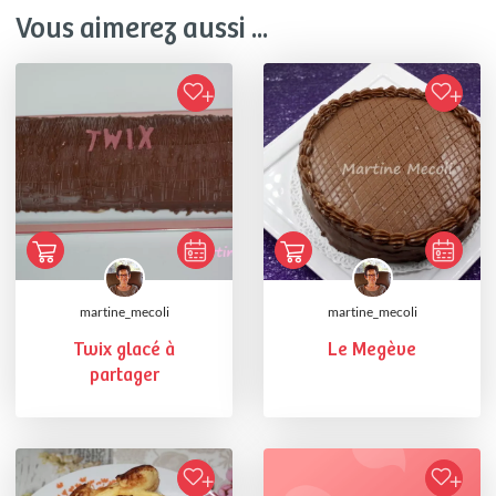
Vous aimerez aussi ...
martine_mecoli
martine_mecoli
Twix glacé à
Le Megève
partager