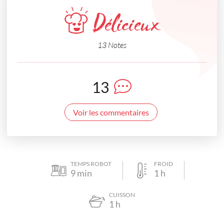
Délicieux
13 Notes
13
Voir les commentaires
TEMPS ROBOT
FROID
9
min
1
h
CUISSON
1
h