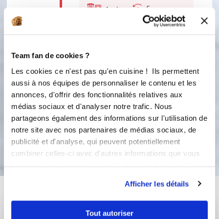
5
1
min
7
Versez la préparation sur les poires.
Enfournez 1 heure. Si le dessus
Team fan de cookies ?
devient trop doré, mettez une toile
sur la flognarde pour éviter son
Les cookies ce n'est pas qu'en cuisine ! Ils permettent
dessèchement. Démoulez quand
aussi à nos équipes de personnaliser le contenu et les
votre flognarde est froide ou servez-la
annonces, d'offrir des fonctionnalités relatives aux
tiède dans le moule.
médias sociaux et d'analyser notre trafic. Nous
partageons également des informations sur l'utilisation de
notre site avec nos partenaires de médias sociaux, de
Bon appétit !
publicité et d'analyse, qui peuvent potentiellement
combiner celles-ci avec d'autres informations que vous
leur avez fournies ou qu'ils ont collectées lors de votre
utilisation de leurs services.
Afficher les détails
Vous aimerez aussi ...
Tout autoriser