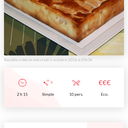
Recette créée le mercredi 5 octobre 2016 à 05h36
€
€
€
2
h
15
Simple
10 pers.
Eco.