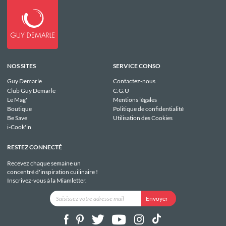
NOS SITES
SERVICE CONSO
Guy Demarle
Contactez-nous
Club Guy Demarle
C.G.U
Le Mag'
Mentions légales
Boutique
Politique de confidentialité
Be Save
Utilisation des Cookies
i-Cook'in
RESTEZ CONNECTÉ
Recevez chaque semaine un
concentré d'inspiration cuilinaire !
Inscrivez-vous à la Miamletter.