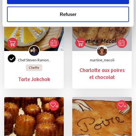
Refuser
Chef Steven Ramon .
martine_mecoli
Cheffe
Charlotte aux poires
et chocolat
Tarte Jokchok