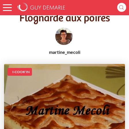
Accueil
Recettes
Flognarde aux poires
Flognarde aux poires
martine_mecoli
I-COOK'IN