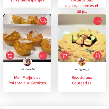
Tarte aux asperges
Frittatas aux
asperges vertes et
au p...
cathdurr64
wolfgang_k
Mini Muffins de
Risotto aux
Polenta aux Carottes
Courgettes