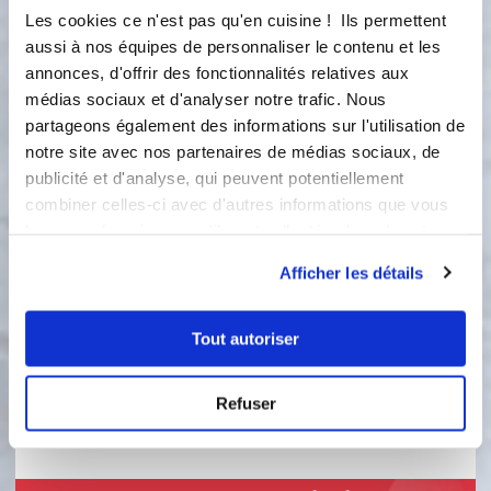
160°C. Placer le moule sur la plaque
Les cookies ce n'est pas qu'en cuisine ! Ils permettent
alu perforée. Verser tous les
aussi à nos équipes de personnaliser le contenu et les
ingrédients dans le bol et mixer par 4
annonces, d'offrir des fonctionnalités relatives aux
Tours – fonction Turbo.(turbo pour
médias sociaux et d'analyser notre trafic. Nous
éviter que la salade ne se coince dans
partageons également des informations sur l'utilisation de
les lames)
notre site avec nos partenaires de médias sociaux, de
2
publicité et d'analyse, qui peuvent potentiellement
Verser dans les 12 fleurs. Enfourner
combiner celles-ci avec d'autres informations que vous
pour 20 à 25 minutes(selon four).
leur avez fournies ou qu'ils ont collectées lors de votre
3
utilisation de leurs services.
SUGGESTION : Se déguste aussi bien
Afficher les détails
chaud que froid :En version chaude :
s’accompagne bien d’une sauce
tomate aux oignons, en version froide
Tout autoriser
: s’accompagne bien d’une vinaigrette
épaisse ou d’une mayonnaise ou de
Refuser
ketchup ou sauce BBQ (pour les
enfants)