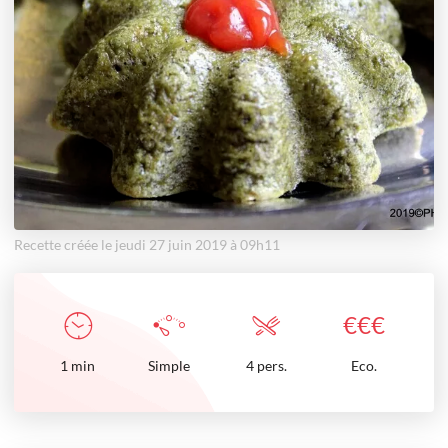
Recette créée le jeudi 27 juin 2019 à 09h11
€
€
€
1
min
Simple
4 pers.
Eco.