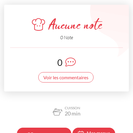
Aucune note
0 Note
0
Voir les commentaires
CUISSON
20
min
Mes menus