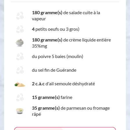
180 gramme(s)
de salade cuite à la
vapeur
4
petits oeufs ou 3 gros)
180 gramme(s)
de crème liquide entière
35%mg
du poivre 5 baies (moulin)
du sel fin de Guérande
2 c.à.c
d'ail semoule déshydraté
15 gramme(s)
farine
35 gramme(s)
de parmesan ou fromage
râpé