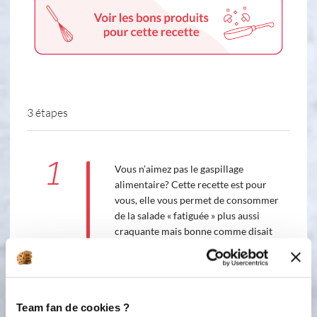
3 étapes
1
Vous n’aimez pas le gaspillage
alimentaire? Cette recette est pour
vous, elle vous permet de consommer
de la salade « fatiguée » plus aussi
craquante mais bonne comme disait
ma maman ou de la salade montée
sans les côtes. Cuire au préalable
votre salade à la vapeur (comme les
épinards et laisser bien égoutter et
Team fan de cookies ?
refroidir). Préchauffer le four à