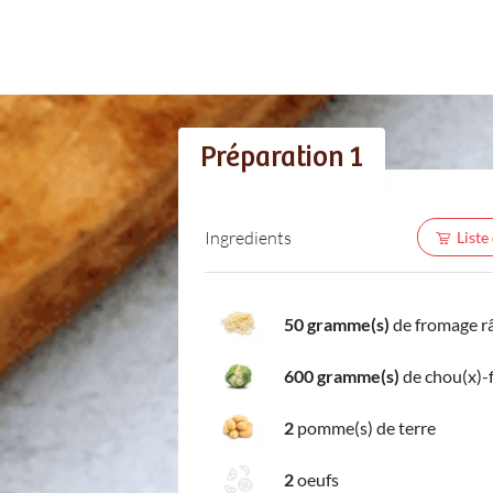
Préparation 1
Ingredients
Liste
50 gramme(s)
de fromage r
600 gramme(s)
de chou(x)-f
2
pomme(s) de terre
2
oeufs