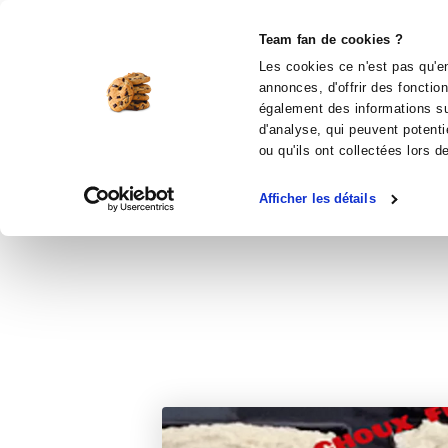
Le Club
i-Cook'in
Be Save
Boutique
Accueil
Recettes
Flan au chou fleur 
Team fan de cookies ?
Les cookies ce n'est pas qu'en
F
annonces, d'offrir des fonctio
également des informations sur
d'analyse, qui peuvent potenti
apérit
ou qu'ils ont collectées lors d
Afficher les détails