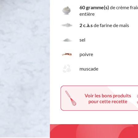
60 gramme(s)
de crème fraî
entière
2 c.à.s
de farine de maïs
sel
poivre
muscade