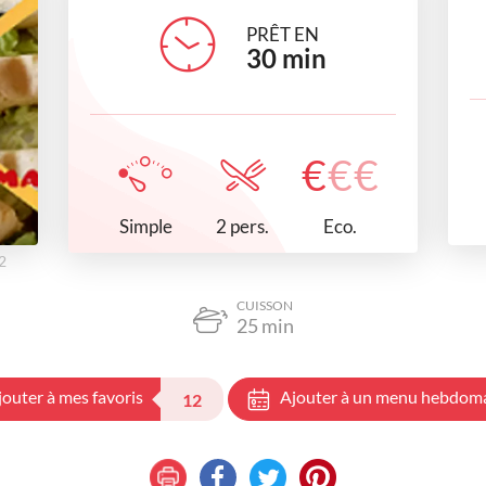
PRÊT EN
30
min
€
€
€
Simple
Eco.
2 pers.
2
CUISSON
25
min
jouter à mes favoris
Ajouter à un menu hebdom
12