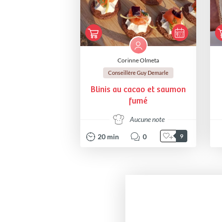
Corinne Olmeta
Conseillère Guy Demarle
Blinis au cacao et saumon
fumé
Aucune note
20
min
0
9