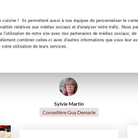
Canofea
Borealia
Moule Quattro
LE MAG
LA BOUTIQUE
RECETTES
 cuisine ! Ils permettent aussi à nos équipes de personnaliser le conte
lan au chou fleur Moule Quatt
nnalités relatives aux médias sociaux et d'analyser notre trafic. Nous p
 l'utilisation de notre site avec nos partenaires de médias sociaux, de 
ellement combiner celles-ci avec d'autres informations que vous leur av
ifs
plats
accompagnements
cakes et quiches salés
e votre utilisation de leurs services.
Petit déjeuner
Saint-Valentin
Repas de fête
Pour rece
Recettes traditionnelles
Sylvie Martin
Conseillère Guy Demarle