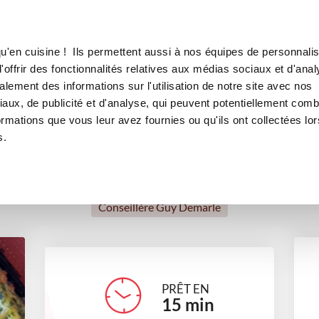
Canofea
Borealia
DS POMMES DE TERRE
LE MAG
LA BOUTIQUE
RECETTES
u'en cuisine ! Ils permettent aussi à nos équipes de personnalis
RES EPINARDS POMMES DE 
offrir des fonctionnalités relatives aux médias sociaux et d'anal
lement des informations sur l'utilisation de notre site avec nos
hes salés
Sans lactose
Végétarien
Petits gourmands
aux, de publicité et d'analyse, qui peuvent potentiellement comb
ormations que vous leur avez fournies ou qu'ils ont collectées lor
s.
Caroline Chatelain
Conseillère Guy Demarle
PRÊT EN
15
min