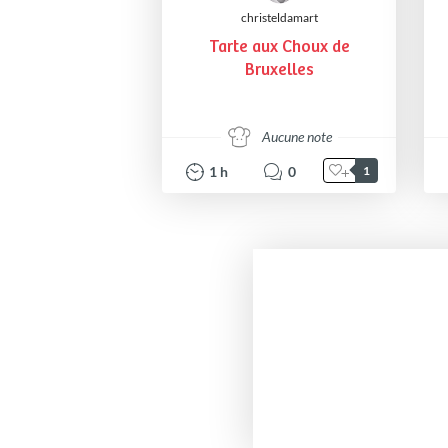
christeldamart
Tarte aux Choux de
Bruxelles
Aucune note
1
h
0
1