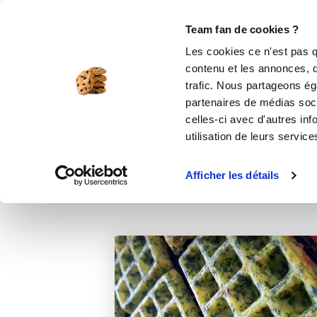
Le Club
i-Cook'in
Be Save
Boutique
Accueil
Recettes
GAUFRES EPINAR
Team fan de cookies ?
Les cookies ce n'est pas q
GAUF
contenu et les annonces, d'
trafic. Nous partageons éga
cakes et quic
partenaires de médias soci
celles-ci avec d'autres inf
utilisation de leurs service
Afficher les détails