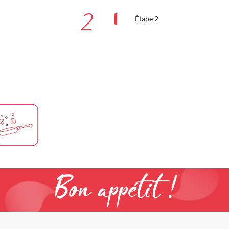
2
Étape 2
Bon appétit !