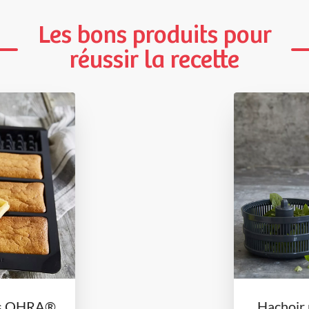
Les bons produits pour
réussir la recette
es OHRA®
Hachoir