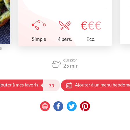
€
€
€
Simple
Eco.
4 pers.
58
CUISSON
25
min
jouter à mes favoris
Ajouter à un menu hebdom
73