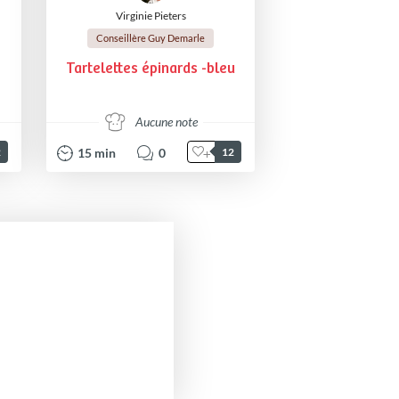
Virginie Pieters
Conseillère Guy Demarle
Tartelettes épinards -bleu
Aucune note
15
min
0
2
12