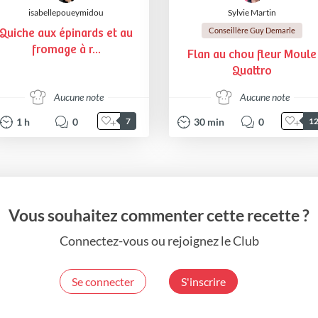
isabellepoueymidou
Sylvie Martin
Conseillère Guy Demarle
Quiche aux épinards et au
fromage à r...
Flan au chou fleur Moule
Quattro
Aucune note
Aucune note
1
h
0
30
min
0
7
1
Vous souhaitez commenter cette recette ?
Connectez-vous ou rejoignez le Club
Se connecter
S'inscrire