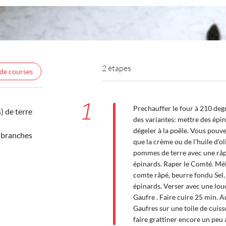
2 étapes
 de courses
1
Prechauffer le four à 210 degr
 de terre
des variantes: mettre des épin
dégeler à la poêle. Vous pouv
 branches
que la crème ou de l'huile d'ol
pommes de terre avec une râp
épinards. Raper le Comté. Méla
comte râpé, beurre fondu Sel,
épinards. Verser avec une lo
Gaufre . Faire cuire 25 min. A
Gaufres sur une toile de cuiss
faire grattiner encore un peu 