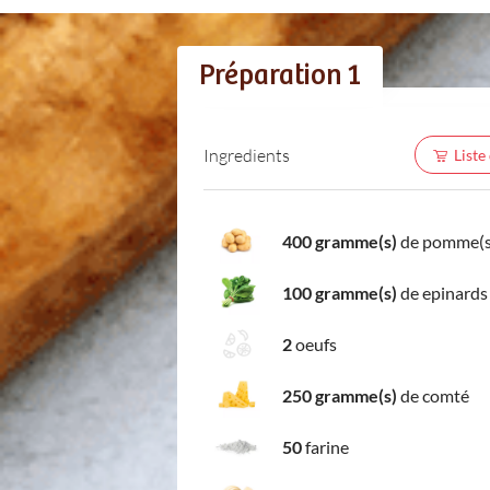
Préparation 1
Ingredients
Liste
400 gramme(s)
de pomme(s)
100 gramme(s)
de epinards
2
oeufs
250 gramme(s)
de comté
50
farine