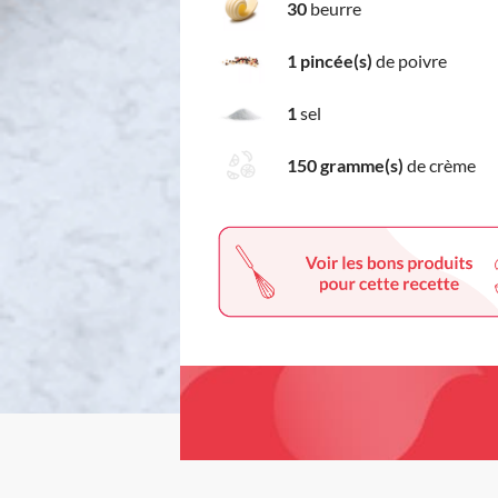
30
beurre
1 pincée(s)
de poivre
1
sel
150 gramme(s)
de crème