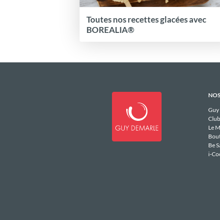
Toutes nos recettes glacées avec
BOREALIA®
NOS
Guy
Club
Le M
Bou
Be S
i-Co