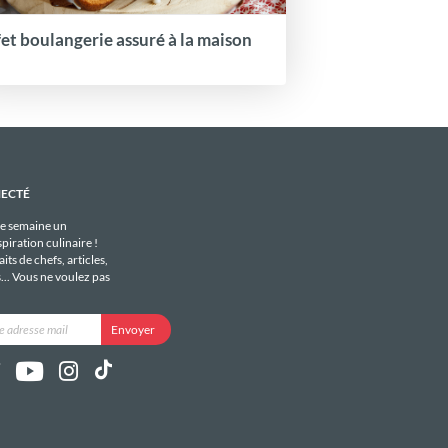
fet boulangerie assuré à la maison
NECTÉ
e semaine un
piration culinaire !
its de chefs, articles,
s... Vous ne voulez pas