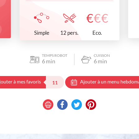
€
€
€
Simple
Eco.
12 pers.
TEMPS ROBOT
CUISSON
6
min
6
min
jouter à mes favoris
Ajouter à un menu hebdom
11