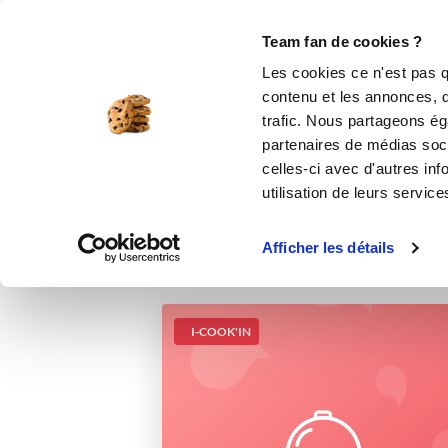
Le Club
i-Cook'in
Be Save
Boutique
Accueil
Recettes
flan au caramel
Team fan de cookies ?
Les cookies ce n'est pas q
contenu et les annonces, d'
trafic. Nous partageons éga
partenaires de médias soci
celles-ci avec d'autres inf
utilisation de leurs service
Afficher les détails
I-COOK'IN