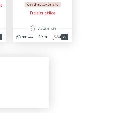
Conseillère Guy Demarle
et
Fraisier délice
Aucune note
30
min
0
7
20