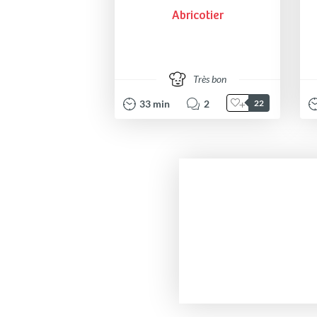
Abricotier
Très bon
33
min
2
22