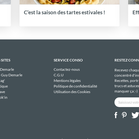
C’est la saison des tartes estivales !
Ef
 SITES
SERVICE CONSO
RESTEZ CON
 Demarle
Contactez-nous
Recevez chaqu
 Guy Demarle
C.G.U
concentré d'ins
Recettes, portra
ag'
Mentions légales
trucs et astuce
tique
Politique de confidentialité
manquer ça ;-)
ave
Utilisation des Cookies
ok'in