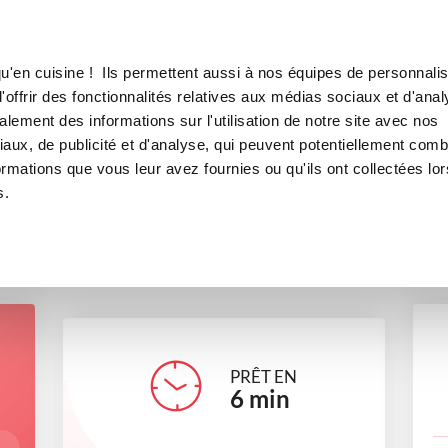
Canofea
Borealia
LE MAG
LA BOUTIQUE
RECETTES
u'en cuisine ! Ils permettent aussi à nos équipes de personnalis
flan au caramel
offrir des fonctionnalités relatives aux médias sociaux et d'anal
lement des informations sur l'utilisation de notre site avec nos
desserts
aux, de publicité et d'analyse, qui peuvent potentiellement comb
ormations que vous leur avez fournies ou qu'ils ont collectées lor
s.
aline67
PRÊT EN
6
min