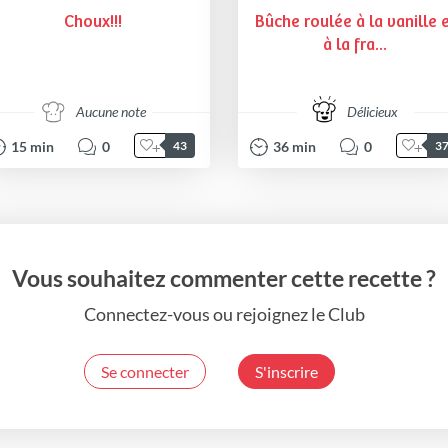
Choux!!!
Bûche roulée à la vanille 
à la fra...
Aucune note
Délicieux
15
min
0
36
min
0
43
3
Vous souhaitez commenter cette recette ?
Connectez-vous ou rejoignez le Club
Se connecter
S'inscrire