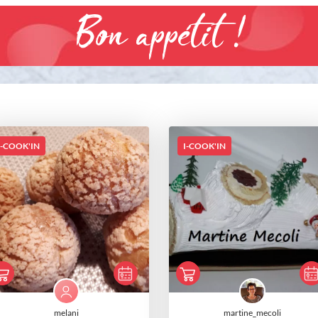
Bon appétit !
I-COOK'IN
I-COOK'IN
melani
martine_mecoli