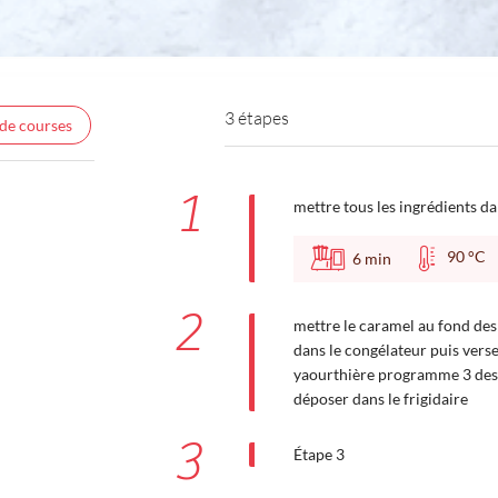
3 étapes
 de courses
1
mettre tous les ingrédients da
90 °
6
min
2
mettre le caramel au fond des 
dans le congélateur puis verser
yaourthière programme 3 dess
déposer dans le frigidaire
3
Étape 3