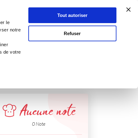
Atelier Culinaire
Le métier
Guy Demarle
Tout autoriser
Se connecter
S'inscrire
er le
yser notre
Refuser
iner
s de votre
Aucune note
0 Note