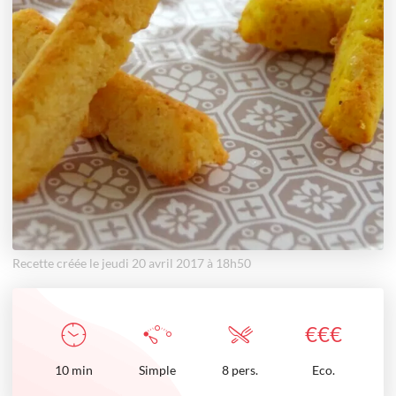
Recette créée le jeudi 20 avril 2017 à 18h50
€
€
€
10
min
Simple
8 pers.
Eco.