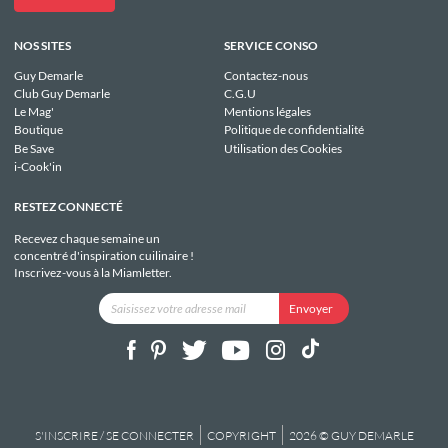
NOS SITES
SERVICE CONSO
Guy Demarle
Contactez-nous
Club Guy Demarle
C.G.U
Le Mag'
Mentions légales
Boutique
Politique de confidentialité
Be Save
Utilisation des Cookies
i-Cook'in
RESTEZ CONNECTÉ
Recevez chaque semaine un
concentré d'inspiration cuilinaire !
Inscrivez-vous à la Miamletter.
S'INSCRIRE / SE CONNECTER
COPYRIGHT
2026 © GUY DEMARLE