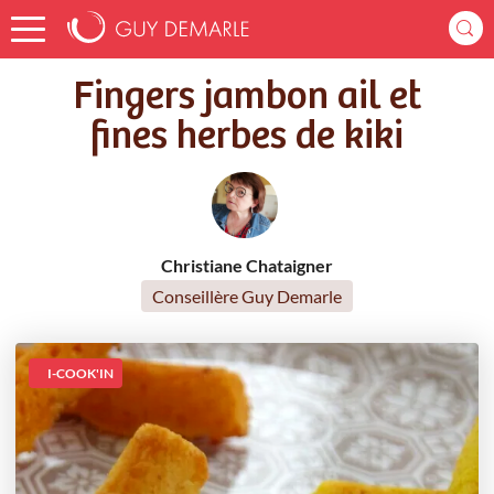
Accueil
Recettes
Fingers jambon ail et fines herbes de kiki
Fingers jambon ail et
fines herbes de kiki
Christiane Chataigner
Conseillère Guy Demarle
I-COOK'IN