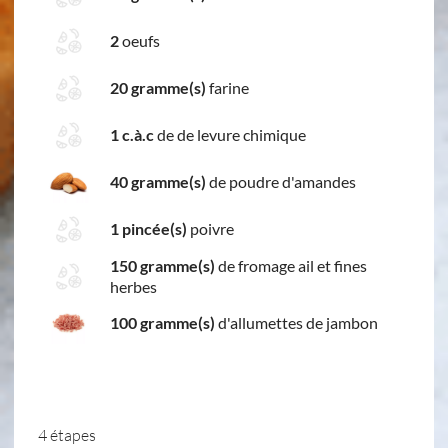
2
oeufs
20 gramme(s)
farine
1 c.à.c
de de levure chimique
40 gramme(s)
de poudre d'amandes
1 pincée(s)
poivre
150 gramme(s)
de fromage ail et fines
herbes
100 gramme(s)
d'allumettes de jambon
4 étapes