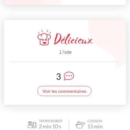
Délicieux
1 Note
3
Voir les commentaires
TEMPS ROBOT
CUISSON
2
min
10
s
15
min