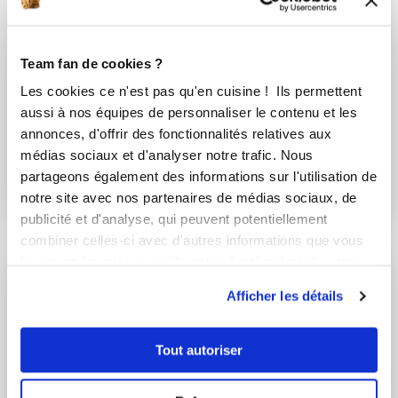
Team fan de cookies ?
Les cookies ce n'est pas qu'en cuisine ! Ils permettent
aussi à nos équipes de personnaliser le contenu et les
annonces, d'offrir des fonctionnalités relatives aux
Cécile Munoz
Christiane Chataigner
médias sociaux et d'analyser notre trafic. Nous
Conseillère Guy Demarle
Conseillère Guy Demarle
partageons également des informations sur l'utilisation de
notre site avec nos partenaires de médias sociaux, de
Tourbillons de
Moelleux à la tomate
publicité et d'analyse, qui peuvent potentiellement
tomate sur mini
et aux herbes de...
combiner celles-ci avec d'autres informations que vous
saint-...
leur avez fournies ou qu'ils ont collectées lors de votre
utilisation de leurs services.
Afficher les détails
Tout autoriser