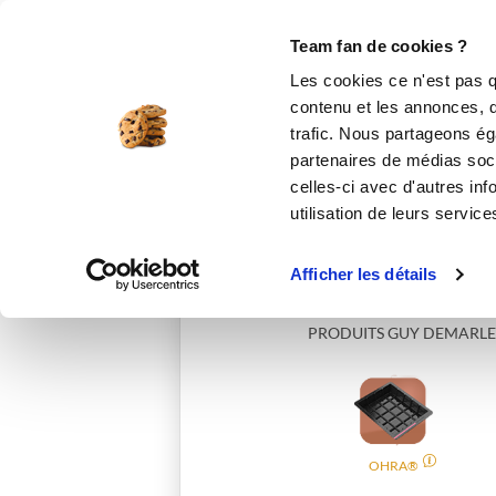
Le Club
i-Cook'in
Be Save
Boutique
Accueil
mariegrd
Team fan de cookies ?
Les cookies ce n'est pas q
contenu et les annonces, d'
trafic. Nous partageons éga
partenaires de médias soci
celles-ci avec d'autres inf
utilisation de leurs service
Afficher les détails
PRODUITS GUY DEMARLE
OHRA®