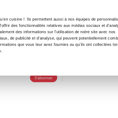
Canofea
Borealia
LE MAG
LA BOUTIQUE
RECETTES
u'en cuisine ! Ils permettent aussi à nos équipes de personnalis
offrir des fonctionnalités relatives aux médias sociaux et d'anal
lement des informations sur l'utilisation de notre site avec nos
aux, de publicité et d'analyse, qui peuvent potentiellement comb
mariegrd
ormations que vous leur avez fournies ou qu'ils ont collectées lor
s.
9 Abonnements
2 Abonnés
0 Recette cr
S'abonner