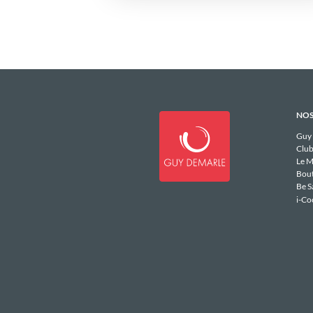
NOS
Guy
Club
Le M
Bou
Be S
i-Co