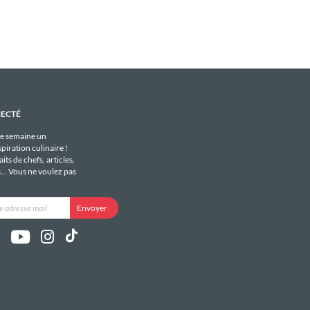
NECTÉ
e semaine un
piration culinaire !
its de chefs, articles,
s... Vous ne voulez pas