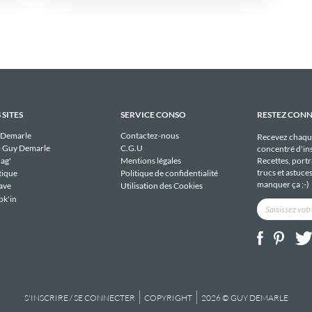
 SITES
SERVICE CONSO
RESTEZ CON
 Demarle
Contactez-nous
Recevez chaqu
 Guy Demarle
C.G.U
concentré d'ins
Recettes, portra
ag'
Mentions légales
trucs et astuce
tique
Politique de confidentialité
manquer ça ;-)
ave
Utilisation des Cookies
ok'in
S'INSCRIRE / SE CONNECTER
COPYRIGHT
2026 © GUY DEMARLE