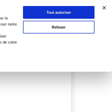
Atelier Culinaire
Le métier
Guy Demarle
Tout autoriser
Se connecter
S'inscrire
er le
yser notre
Refuser
iner
s de votre
éée
0 Menu créé