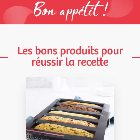
Bon appétit !
Les bons produits pour
réussir la recette