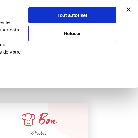
Atelier Culinaire
Le métier
Guy Demarle
Tout autoriser
Se connecter
S'inscrire
er le
yser notre
Refuser
iner
s de votre
Bon
6 Notes