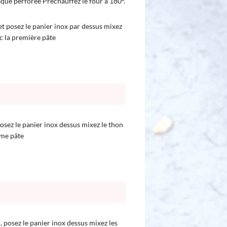
aque perforée Préchauffez le four à 180°.
et posez le panier inox par dessus mixez
c la première pâte
posez le panier inox dessus mixez le thon
ème pâte
, posez le panier inox dessus mixez les