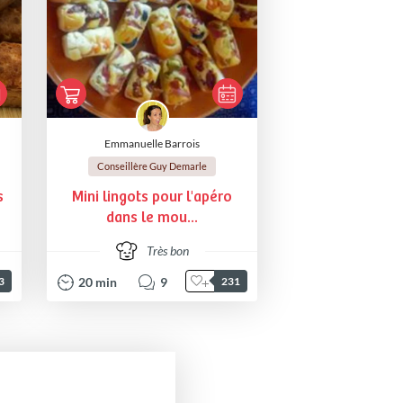
Emmanuelle Barrois
Conseillère Guy Demarle
s
Mini lingots pour l'apéro
dans le mou...
Très bon
20
min
9
3
231