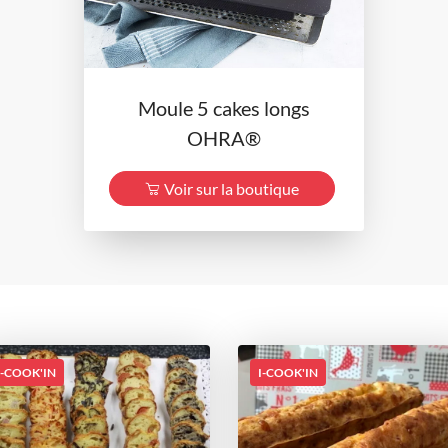
Moule 5 cakes longs
OHRA®
Voir sur la boutique
I-COOK'IN
I-COOK'IN