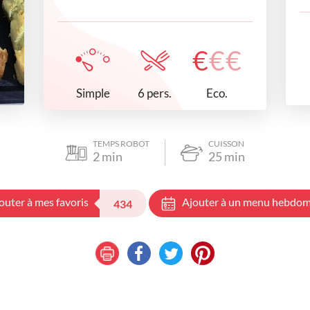
€
€
€
Simple
Eco.
6 pers.
TEMPS ROBOT
CUISSON
2
min
25
min
outer à mes favoris
Ajouter à un menu hebdom
434