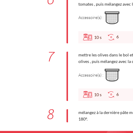
tomates , puis mélangez avec 
Accessoire(s) :
6
10
s
7
mettre les olives dans le bol e
olives , puis mélangez avec la
Accessoire(s) :
6
10
s
8
mélangez à la dernière pâte m
180°.