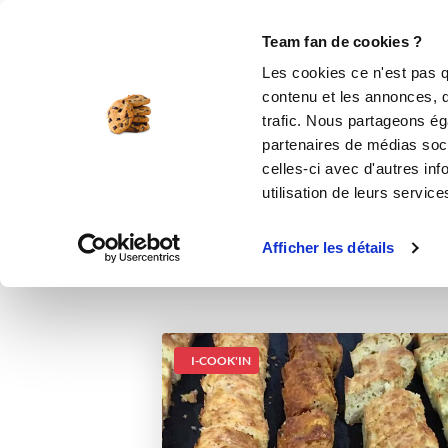
Le Club
i-Cook'in
Be Save
Boutique
Accueil
Recettes
Farandoles de cake 
Team fan de cookies ?
Les cookies ce n'est pas q
contenu et les annonces, d'
trafic. Nous partageons éga
partenaires de médias soci
celles-ci avec d'autres inf
utilisation de leurs service
Afficher les détails
I-COOK'IN