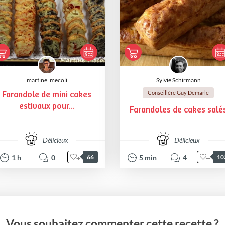
martine_mecoli
Sylvie Schirmann
Conseillère Guy Demarle
Farandole de mini cakes
estivaux pour...
Farandoles de cakes salé
Délicieux
Délicieux
1
h
0
5
min
4
66
10
Vous souhaitez commenter cette recette ?