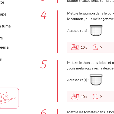
plaque 5 cakes longs sur la pl
tte
4
Mettre le saumon dans le bol 
râpé
le saumon , puis mélangez ave
n fumé
Accessoire(s) :
re
ées à
6
10
s
es
5
Mettre le thon dans le bol et 
, puis mélangez avec la deuxi
Accessoire(s) :
6
10
s
6
Mettre les tomates dans le bol