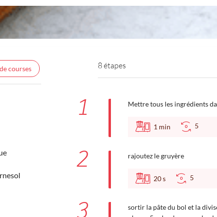
8 étapes
 de courses
1
Mettre tous les ingrédients da
5
1
min
2
ue
rajoutez le gruyère
rnesol
5
20
s
3
sortir la pâte du bol et la div