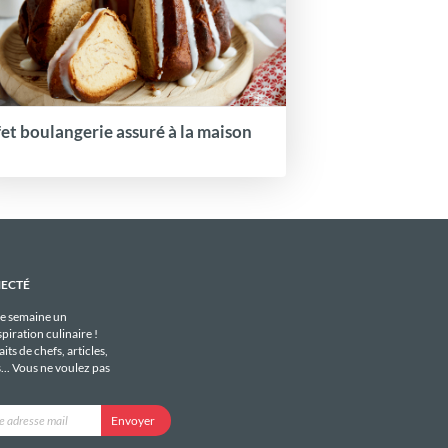
fet boulangerie assuré à la maison
NECTÉ
e semaine un
piration culinaire !
its de chefs, articles,
s... Vous ne voulez pas