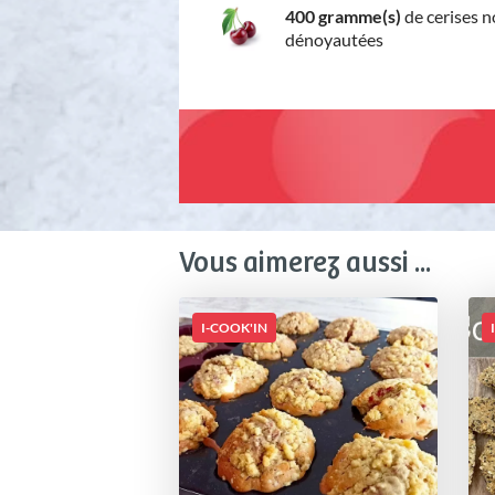
400 gramme(s)
de cerises 
dénoyautées
Vous aimerez aussi ...
I-COOK'IN