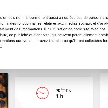
Canofea
Borealia
LE MAG
LA BOUTIQUE
RECETTES
u'en cuisine ! Ils permettent aussi à nos équipes de personnalis
Far aux cerises
offrir des fonctionnalités relatives aux médias sociaux et d'anal
lement des informations sur l'utilisation de notre site avec nos
desserts
aux, de publicité et d'analyse, qui peuvent potentiellement comb
ormations que vous leur avez fournies ou qu'ils ont collectées lor
s.
praline
PRÊT EN
1
h