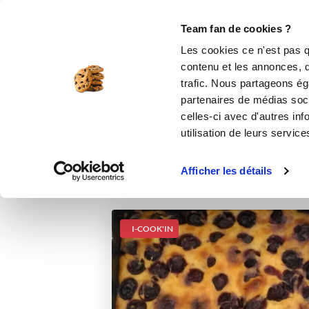
Le Club
i-Cook'in
Be Save
Boutique
Accueil
Recettes
Far aux cerises
Team fan de cookies ?
Les cookies ce n'est pas q
contenu et les annonces, d'
trafic. Nous partageons éga
partenaires de médias soci
celles-ci avec d'autres inf
utilisation de leurs service
Afficher les détails
I-COOK'IN