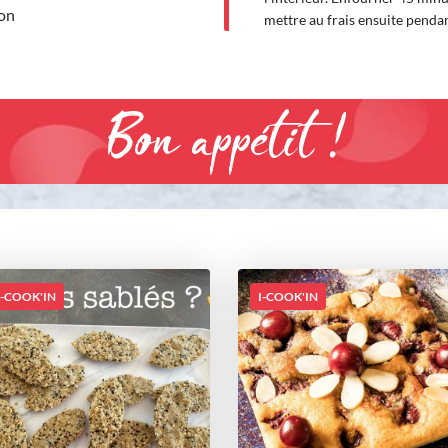
non
mettre au frais ensuite penda
Bon appétit !
I-COOK'IN
I-COOK'IN