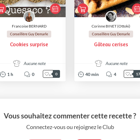
Francoise BERNARD
Corinne BINET (Ottoki)
Conseillère Guy Demarle
Conseillère Guy Demarle
Cookies surprise
Gâteau cerises
Aucune note
Aucune note
1
h
0
40
min
4
0
1
Vous souhaitez commenter cette recette ?
Connectez-vous ou rejoignez le Club