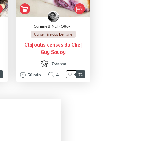
Corinne BINET (Ottoki)
Conseillère Guy Demarle
Clafoutis cerises du Chef
Guy Savoy
Très bon
50
min
4
7
73