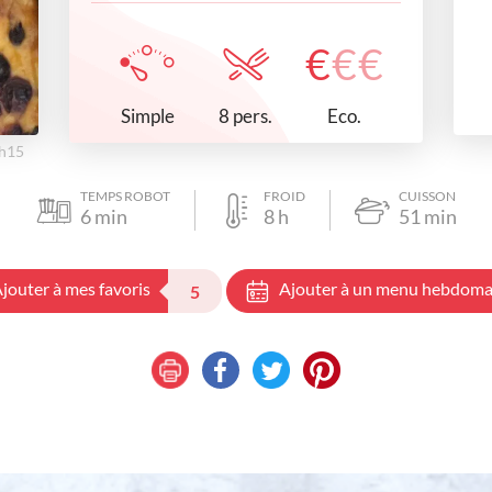
€
€
€
Simple
Eco.
8 pers.
3h15
TEMPS ROBOT
FROID
CUISSON
6
min
8
h
51
min
jouter à mes favoris
Ajouter à un menu hebdoma
5