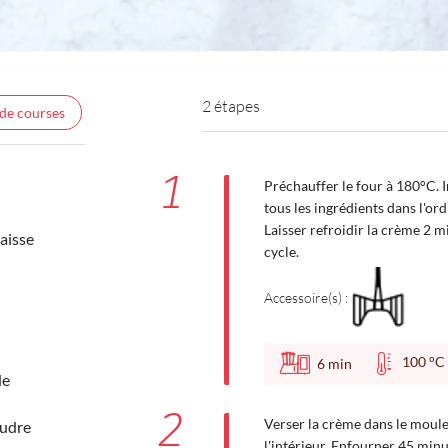
2 étapes
 de courses
1
Préchauffer le four à 180°C. In
tous les ingrédients dans l'or
Laisser refroidir la crème 2 mi
aisse
cycle.
Accessoire(s) :
100 
6
min
de
2
Verser la crème dans le moule 
oudre
l'intérieur. Enfourner 45 minut