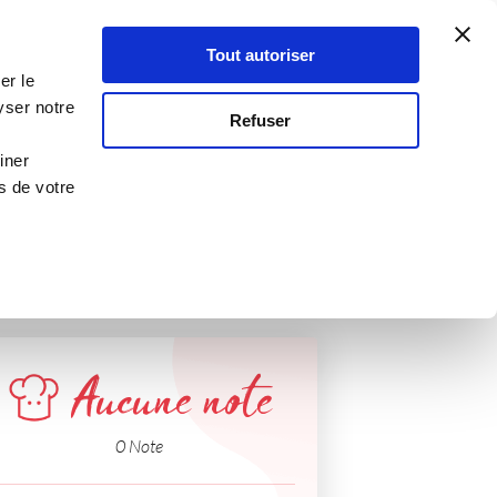
Atelier Culinaire
Le métier
Guy Demarle
Tout autoriser
Se connecter
S'inscrire
er le
yser notre
Refuser
iner
s de votre
Aucune note
0 Note