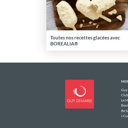
Toutes nos recettes glacées avec
BOREALIA®
NOS
Guy
Club
Le M
Bou
Be S
i-Co