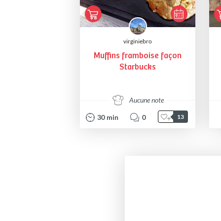
virginiebro
Muffins framboise façon
Starbucks
Aucune note
30
min
0
13