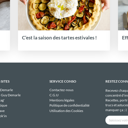
C’est la saison des tartes estivales !
Ef
 SITES
SERVICE CONSO
RESTEZ CON
 Demarle
Contactez-nous
Recevez chaqu
 Guy Demarle
C.G.U
concentré d'ins
Recettes, portra
ag'
Mentions légales
trucs et astuce
tique
Politique de confidentialité
manquer ça ;-)
ave
Utilisation des Cookies
ok'in