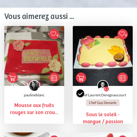
Vous aimerez aussi ...
paulineblanc
Chef Laurent Deregnaucourt
Chef Guy Demarle
Mousse aux fruits
rouges sur son crou...
Sous le soleil -
mangue / passion