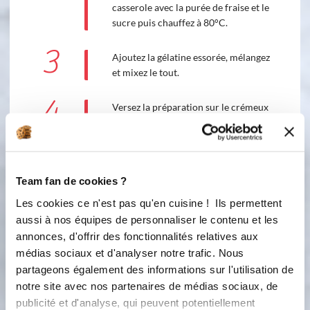
casserole avec la purée de fraise et le
sucre puis chauffez à 80°C.
3
Ajoutez la gélatine essorée, mélangez
et mixez le tout.
4
Versez la préparation sur le crémeux
passion surgelé et laissez prendre 2
heures. Démoulez l'ensemble.
Préparation de la mousse
Team fan de cookies ?
chocolat blanc pistache
Les cookies ce n'est pas qu'en cuisine ! Ils permettent
aussi à nos équipes de personnaliser le contenu et les
Ingredients
Liste de courses
annonces, d'offrir des fonctionnalités relatives aux
médias sociaux et d'analyser notre trafic. Nous
partageons également des informations sur l'utilisation de
4 gramme(s)
de gélatine
notre site avec nos partenaires de médias sociaux, de
publicité et d'analyse, qui peuvent potentiellement