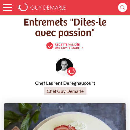
Accueil
Recettes
Entremets "Dites-le avec passion"
Entremets "Dites-le
avec passion"
RECETTE VALIDÉE
PAR GUY DEMARLE !
Chef Laurent Deregnaucourt
Chef Guy Demarle