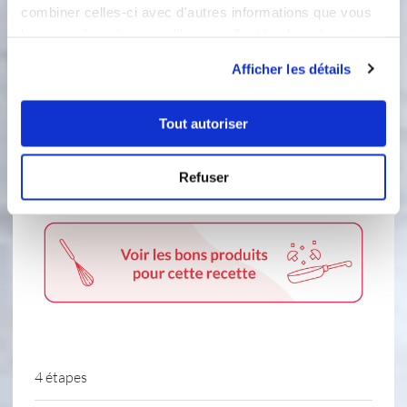
eau
combiner celles-ci avec d'autres informations que vous
leur avez fournies ou qu'ils ont collectées lors de votre
140 gramme(s)
de crème fraîche liquide
entière
utilisation de leurs services.
Afficher les détails
135 gramme(s)
de chocolat blanc
Tout autoriser
35 gramme(s)
de pâte de pistache
260 gramme(s)
crème fraîche entière
Refuser
montée (30% mg)
4 étapes