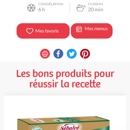
CONGÉLATION
CUISSON
6
h
20
min
Mes menus
Mes favoris
Les bons produits pour
réussir la recette