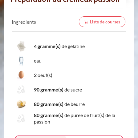
Ingredients
Liste de courses
4 gramme(s)
de gélatine
eau
2
oeuf(s)
90 gramme(s)
de sucre
80 gramme(s)
de beurre
80 gramme(s)
de purée de fruit(s) de la
passion