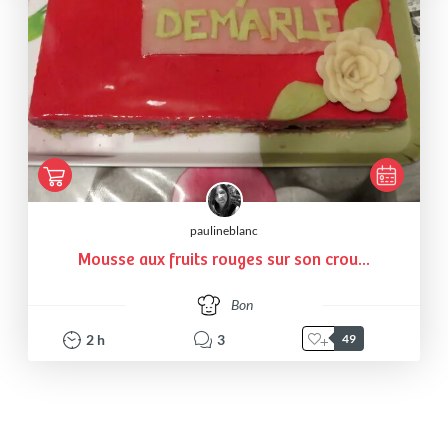
paulineblanc
Mousse aux fruits rouges sur son crou...
Bon
2
h
3
49