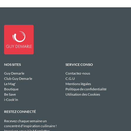
NOS SITES
SERVICE CONSO
Guy Demarle
Contactez-nous
Club Guy Demarle
C.G.U
Le Mag'
Mentions légales
Boutique
Politique de confidentialité
Be Save
Utilisation des Cookies
i-Cook'in
RESTEZ CONNECTÉ
Recevez chaque semaine un
concentré d'inspiration cuilinaire !
Inscrivez-vous à la Miamletter.