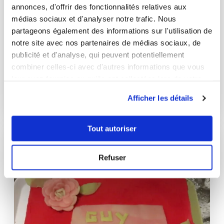
annonces, d'offrir des fonctionnalités relatives aux
médias sociaux et d'analyser notre trafic. Nous
partageons également des informations sur l'utilisation de
notre site avec nos partenaires de médias sociaux, de
paulineblanc
publicité et d'analyse, qui peuvent potentiellement
Tourtes aux cèpes
combiner celles-ci avec d'autres informations que vous
leur avez fournies ou qu'ils ont collectées lors de votre
Très bon
utilisation de leurs services.
Afficher les détails
20
min
1
52
Tout autoriser
Refuser