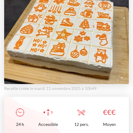
Recette créée le mardi 11 novembre 2025 à 10h49
€
€
€
24
h
Accessible
12 pers.
Moyen