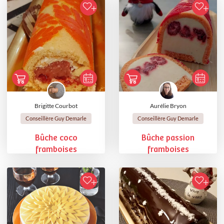
Brigitte Courbot
Aurélie Bryon
Conseillère Guy Demarle
Conseillère Guy Demarle
Bûche coco
Bûche passion
framboises
framboises