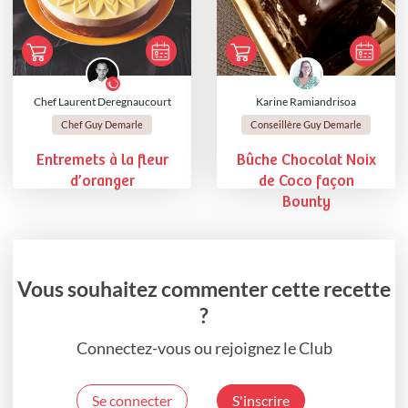
Chef Laurent Deregnaucourt
Karine Ramiandrisoa
Chef Guy Demarle
Conseillère Guy Demarle
Entremets à la fleur
Bûche Chocolat Noix
d’oranger
de Coco façon
Bounty
Vous souhaitez commenter cette recette
?
Connectez-vous ou rejoignez le Club
Se connecter
S'inscrire