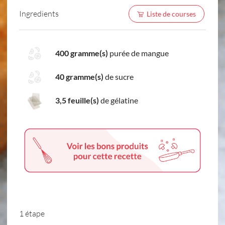
Ingredients
Liste de courses
400 gramme(s)
purée de mangue
40 gramme(s)
de sucre
3,5 feuille(s)
de gélatine
1 étape