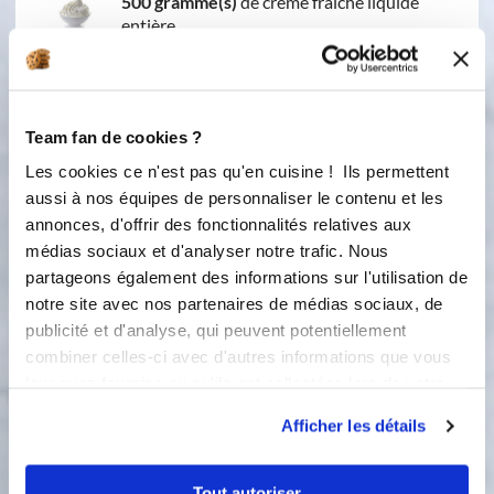
500 gramme(s)
de crème fraîche liquide
entière
250 gramme(s)
de mascarpone
75 gramme(s)
de sucre glace
Team fan de cookies ?
75 gramme(s)
de noix de coco râpée
Les cookies ce n'est pas qu'en cuisine ! Ils permettent
aussi à nos équipes de personnaliser le contenu et les
3 c.à.s
malibu
annonces, d'offrir des fonctionnalités relatives aux
médias sociaux et d'analyser notre trafic. Nous
1 pointe(s) de couteau
de colorant
partageons également des informations sur l'utilisation de
alimentaire orange
notre site avec nos partenaires de médias sociaux, de
publicité et d'analyse, qui peuvent potentiellement
combiner celles-ci avec d'autres informations que vous
leur avez fournies ou qu'ils ont collectées lors de votre
utilisation de leurs services.
Afficher les détails
Tout autoriser