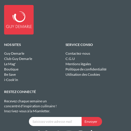
NOS SITES
SERVICE CONSO
Guy Demarle
Contactez-nous
Club Guy Demarle
C.G.U
Le Mag'
Mentions légales
Boutique
Politique de confidentialité
Be Save
Utilisation des Cookies
i-Cook'in
RESTEZ CONNECTÉ
Recevez chaque semaine un
concentré d'inspiration cuilinaire !
Inscrivez-vous à la Miamletter.