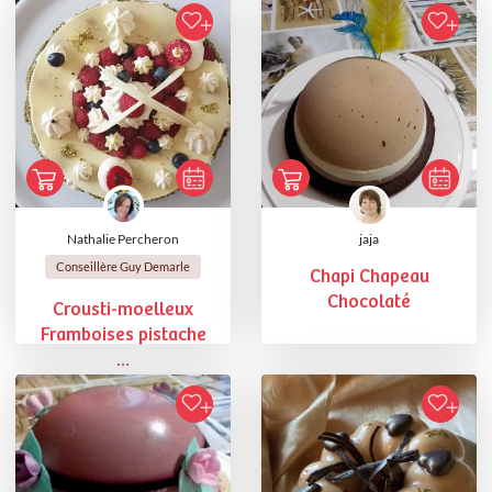
Nathalie Percheron
jaja
Conseillère Guy Demarle
Chapi Chapeau
Chocolaté
Crousti-moelleux
Framboises pistache
...