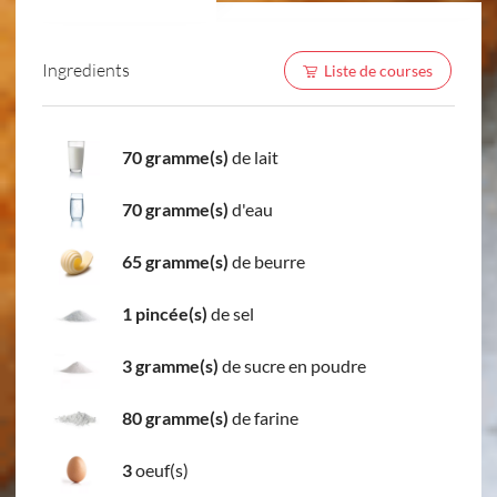
Ingredients
Liste de courses
70 gramme(s)
de lait
70 gramme(s)
d'eau
65 gramme(s)
de beurre
1 pincée(s)
de sel
3 gramme(s)
de sucre en poudre
80 gramme(s)
de farine
3
oeuf(s)