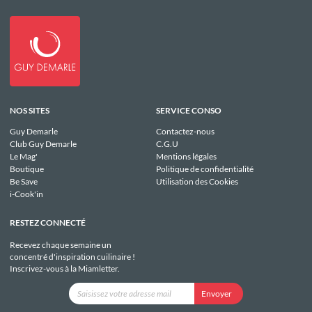
NOS SITES
SERVICE CONSO
Guy Demarle
Contactez-nous
Club Guy Demarle
C.G.U
Le Mag'
Mentions légales
Boutique
Politique de confidentialité
Be Save
Utilisation des Cookies
i-Cook'in
RESTEZ CONNECTÉ
Recevez chaque semaine un
concentré d'inspiration cuilinaire !
Inscrivez-vous à la Miamletter.