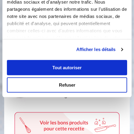
médias sociaux et d'analyser notre trafic. Nous
minute au fouet. Laisser refroidir.
partageons également des informations sur l'utilisation de
notre site avec nos partenaires de médias sociaux, de
Chantilly
publicité et d'analyse, qui peuvent potentiellement
combiner celles-ci avec d'autres informations que vous
leur avez fournies ou qu'ils ont collectées lors de votre
Ingredients
Liste de courses
utilisation de leurs services.
Afficher les détails
20 centilitre(s)
de crème liquide entière
Tout autoriser
70 gramme(s)
de mascarpone
Refuser
1 c.à.s
de sucre glace