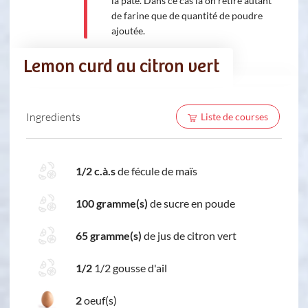
la pâte. Dans ce cas la on retire autant
de farine que de quantité de poudre
ajoutée.
Lemon curd au citron vert
Ingredients
Liste de courses
1/2 c.à.s
de fécule de maïs
100 gramme(s)
de sucre en poude
65 gramme(s)
de jus de citron vert
1/2
1/2 gousse d'ail
2
oeuf(s)