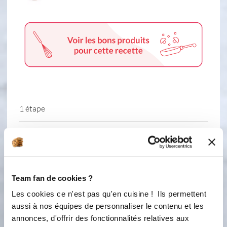
1 étape
1
Dans le bol micro ondes : -Prélever le
zeste de citron avec la râpe. -Presser
ensuite le jus à l'aide du presse
Team fan de cookies ?
agrumes. -Ajouter le sucre, les œufs,
la fécule de maïs. -Mélanger tous les
Les cookies ce n'est pas qu'en cuisine ! Ils permettent
ingrédients à la cuillère magique.
aussi à nos équipes de personnaliser le contenu et les
Mettre au micro-ondes, 3 x 1 minute
annonces, d'offrir des fonctionnalités relatives aux
à 800 watts, en remuant entre chaque