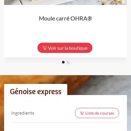
Moule carré OHRA®
Voir sur la boutique
Génoise express
Ingredients
Liste de courses