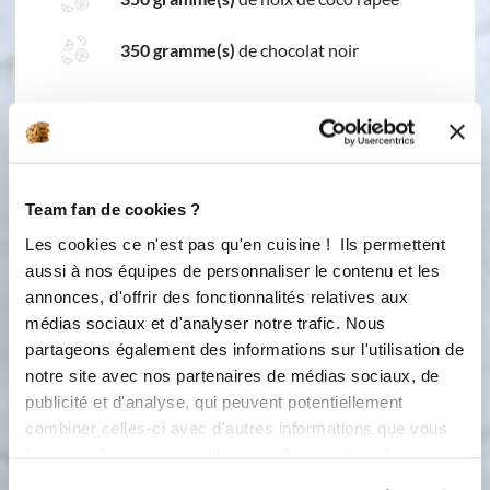
350 gramme(s)
de chocolat noir
Team fan de cookies ?
Les cookies ce n'est pas qu'en cuisine ! Ils permettent
aussi à nos équipes de personnaliser le contenu et les
2 étapes
annonces, d'offrir des fonctionnalités relatives aux
médias sociaux et d'analyser notre trafic. Nous
partageons également des informations sur l'utilisation de
1
notre site avec nos partenaires de médias sociaux, de
Faire chauffer le lait sans le laisser
publicité et d'analyse, qui peuvent potentiellement
bouillir et y laisser fondre le chocolat
combiner celles-ci avec d'autres informations que vous
en morceaux.Couvrir et gmélanger au
leur avez fournies ou qu'ils ont collectées lors de votre
bout de 10 minutes de façon à obtenir
un mélange épais et homogéne.
utilisation de leurs services.