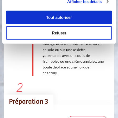
Afficher les détails
Laisser refroidir. Déposer la noix de
coco sur une assiette creuse.
Découper la génoise en 25 cubes à
Tout autoriser
l'aide d'un couteau scie. Tremper
rapidement chaque morceau dans le
lait chocolaté à l'aide d'une écumoire
Refuser
et le rouler dans la noix de coco.
Réfrigérer le tout une heure et servir
en solo ou sur une assiette
gourmande avec un coulis de
framboise ou une crème anglaise, une
boule de glace et une noix de
chantilly.
2
Préparation 3