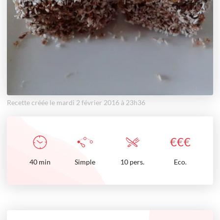
Recette créée le mardi 2 février 2016 à 23h36
€
€
€
40
min
Simple
10 pers.
Eco.