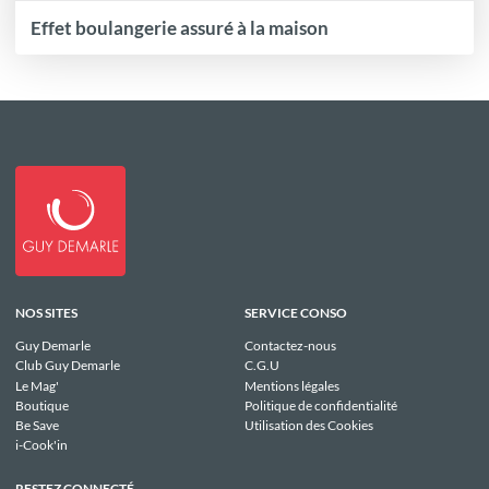
Effet boulangerie assuré à la maison
NOS SITES
SERVICE CONSO
Guy Demarle
Contactez-nous
Club Guy Demarle
C.G.U
Le Mag'
Mentions légales
Boutique
Politique de confidentialité
Be Save
Utilisation des Cookies
i-Cook'in
RESTEZ CONNECTÉ