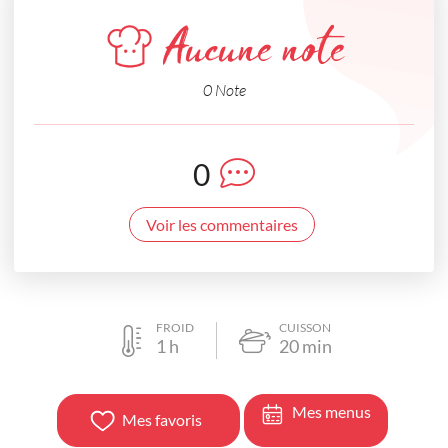
Aucune note
0 Note
0
Voir les commentaires
FROID
CUISSON
1
h
20
min
Mes menus
Mes favoris