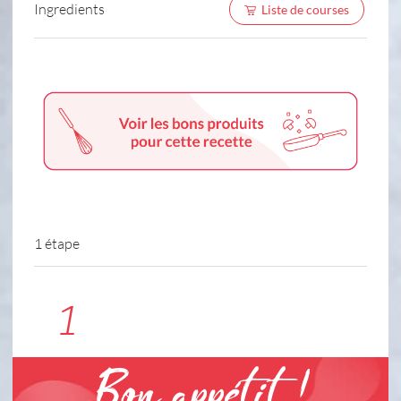
Ingredients
Liste de courses
1 étape
1
Bon appétit !