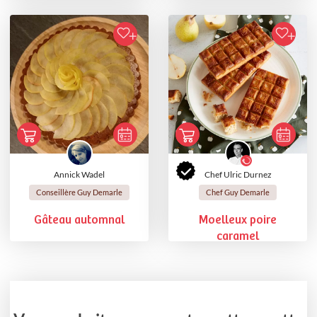
Annick Wadel
Chef Ulric Durnez
Conseillère Guy Demarle
Chef Guy Demarle
Gâteau automnal
Moelleux poire
caramel