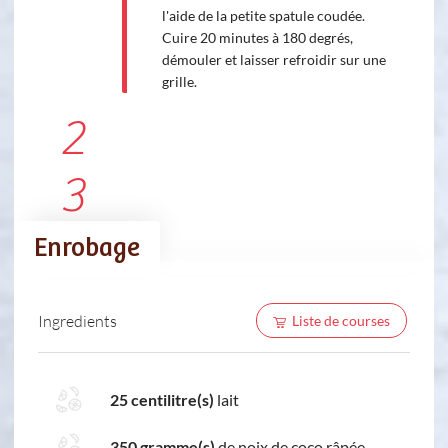
l'aide de la petite spatule coudée.
Cuire 20 minutes à 180 degrés,
démouler et laisser refroidir sur une
grille.
2
3
Enrobage
Ingredients
Liste de courses
25 centilitre(s)
lait
350 gramme(s)
de noix de coco râpée